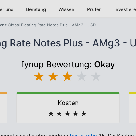
er uns
Beratung
Wissen
Prüfen
Investier
lianz Global Floating Rate Notes Plus - AMg3 - USD
ting Rate Notes Plus - AMg3 
fynup Bewertung:
Okay
★
★
★
★
★
Kosten
★
★
★
★
★