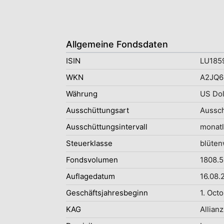
Allgemeine Fondsdaten
ISIN
LU185
WKN
A2JQ6
Währung
US Dol
Ausschüttungsart
Aussc
Ausschüttungsintervall
monatl
Steuerklasse
blüten
Fondsvolumen
1808.5
Auflagedatum
16.08.
Geschäftsjahresbeginn
1. Oct
KAG
Allianz