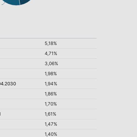
5,18%
4,71%
3,06%
1,98%
04.2030
1,94%
1,86%
1,70%
N
1,61%
1,47%
1,40%