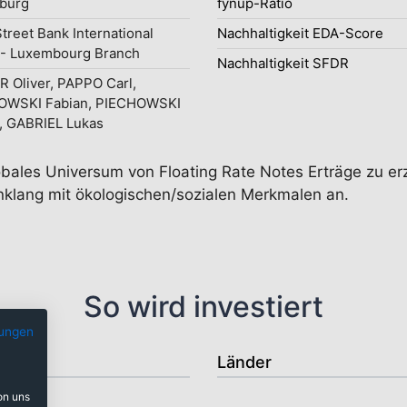
burg
fynup-Ratio
Street Bank International
Nachhaltigkeit EDA-Score
- Luxembourg Branch
Nachhaltigkeit SFDR
 Oliver, PAPPO Carl,
OWSKI Fabian, PIECHOWSKI
, GABRIEL Lukas
obales Universum von Floating Rate Notes Erträge zu erz
inklang mit ökologischen/sozialen Merkmalen an.
So wird investiert
ungen
Länder
on uns