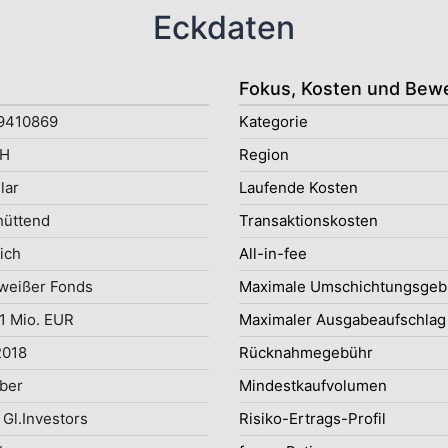
Eckdaten
Fokus, Kosten und Bew
9410869
Kategorie
H
Region
lar
Laufende Kosten
hüttend
Transaktionskosten
ich
All-in-fee
weißer Fonds
Maximale Umschichtungsgeb
1 Mio. EUR
Maximaler Ausgabeaufschlag
2018
Rücknahmegebühr
ober
Mindestkaufvolumen
 Gl.Investors
Risiko-Ertrags-Profil