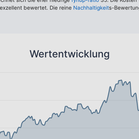
echnet sich die eher niedrige
fynup-ratio
35. Die Kosten 
 exzellent bewertet. Die reine
Nachhaltigkeit
s-Bewertung
Wertentwicklung