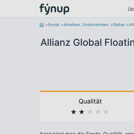
Üb
Fonds
Anleihen, Unternehmen
Global
Al
Allianz Global Floa
Qualität
★
★
★
★
★