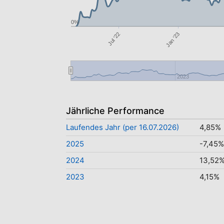
0%
Jan '23
Jul '22
2023
Jährliche Performance
Laufendes Jahr (per 16.07.2026)
4,85%
2025
-7,45%
2024
13,52
2023
4,15%