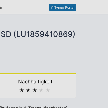
en
fynup Portal
- USD (LU1859410869)
Nachhaltigkeit
★
★
★
★
★