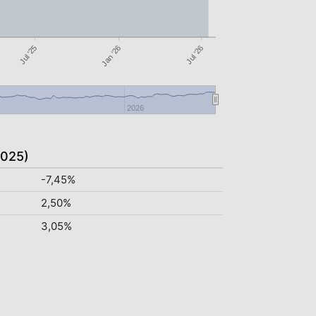
Jul '26
Jan '26
Jul '25
2026
2025)
-7,45%
2,50%
3,05%