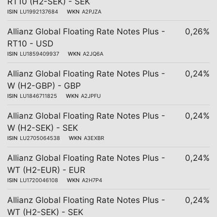
RT10 (H2-SEK) - SEK
ISIN
LU1992137684
WKN
A2PJZA
Allianz Global Floating Rate Notes Plus -
0,26%
RT10 - USD
ISIN
LU1859409937
WKN
A2JQ6A
Allianz Global Floating Rate Notes Plus -
0,24%
W (H2-GBP) - GBP
ISIN
LU1846711825
WKN
A2JPFU
Allianz Global Floating Rate Notes Plus -
0,24%
W (H2-SEK) - SEK
ISIN
LU2705064538
WKN
A3EXBR
Allianz Global Floating Rate Notes Plus -
0,24%
WT (H2-EUR) - EUR
ISIN
LU1720046108
WKN
A2H7P4
Allianz Global Floating Rate Notes Plus -
0,24%
WT (H2-SEK) - SEK