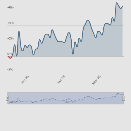
+6%
+4%
+2%
0%
-2%
May '26
Jan '26
Sep '25
Jul '25
Jan '26