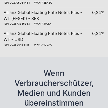
ISIN
LU2705064454
WKN
A3EXBQ
Allianz Global Floating Rate Notes Plus -
0,24%
WT (H-SEK) - SEK
ISIN
LU2873335363
WKN
A40LLK
Allianz Global Floating Rate Notes Plus -
0,24%
WT - USD
ISIN
LU2820463185
WKN
A40DAC
Wenn
Verbraucherschützer,
Medien und Kunden
übereinstimmen