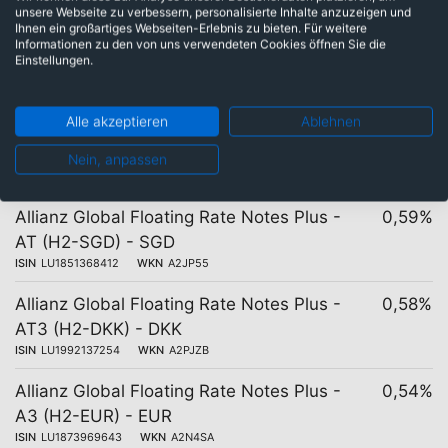
ISIN
LU2778985601
WKN
A407KY
unsere Webseite zu verbessern, personalisierte Inhalte anzuzeigen und
Ihnen ein großartiges Webseiten-Erlebnis zu bieten. Für weitere
Allianz Global Floating Rate Notes Plus -
0,60%
Informationen zu den von uns verwendeten Cookies öffnen Sie die
Einstellungen.
AT - HKD
ISIN
LU3238266764
WKN
A41VB3
Alle akzeptieren
Ablehnen
Allianz Global Floating Rate Notes Plus -
0,60%
AT - USD
Nein, anpassen
ISIN
LU1740659690
WKN
A2JA9Z
Allianz Global Floating Rate Notes Plus -
0,59%
AT (H2-SGD) - SGD
ISIN
LU1851368412
WKN
A2JP55
Allianz Global Floating Rate Notes Plus -
0,58%
AT3 (H2-DKK) - DKK
ISIN
LU1992137254
WKN
A2PJZB
Allianz Global Floating Rate Notes Plus -
0,54%
A3 (H2-EUR) - EUR
ISIN
LU1873969643
WKN
A2N4SA