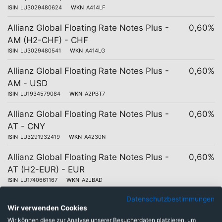
ISIN
LU3029480624
WKN
A414LF
Allianz Global Floating Rate Notes Plus -
0,60%
AM (H2-CHF) - CHF
ISIN
LU3029480541
WKN
A414LG
Allianz Global Floating Rate Notes Plus -
0,60%
AM - USD
ISIN
LU1934579084
WKN
A2PBT7
Allianz Global Floating Rate Notes Plus -
0,60%
AT - CNY
ISIN
LU3291932419
WKN
A4230N
Allianz Global Floating Rate Notes Plus -
0,60%
AT (H2-EUR) - EUR
ISIN
LU1740661167
WKN
A2JBAD
Datenschutzbestimmungen
Allianz Global Floating Rate Notes Plus -
0,60%
Wir verwenden Cookies
AT (H2-SEK) - SEK
Wir können diese zur Analyse unserer Besucherdaten platzieren, um