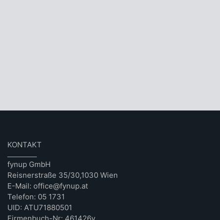
KONTAKT
fynup GmbH
Reisnerstraße 35/30,1030 Wien
E-Mail: office@fynup.at
Telefon: 05 1731
UID: ATU71880501
Firmenbuch-Nr: 461426v