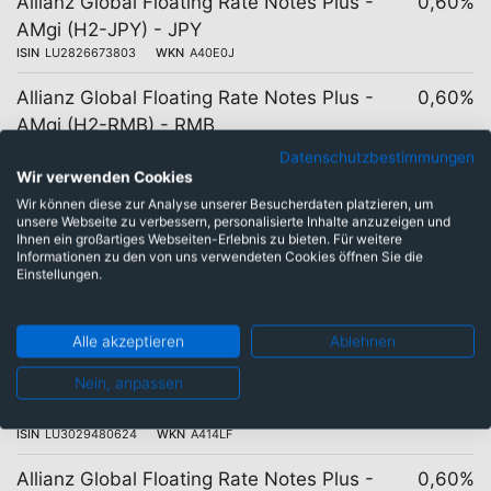
Allianz Global Floating Rate Notes Plus -
0,60%
AMgi (H2-JPY) - JPY
ISIN
LU2826673803
WKN
A40E0J
Allianz Global Floating Rate Notes Plus -
0,60%
AMgi (H2-RMB) - RMB
ISIN
LU2826673985
WKN
A40E0K
Datenschutzbestimmungen
Wir verwenden Cookies
Allianz Global Floating Rate Notes Plus -
0,60%
Wir können diese zur Analyse unserer Besucherdaten platzieren, um
AMg - USD
unsere Webseite zu verbessern, personalisierte Inhalte anzuzeigen und
Ihnen ein großartiges Webseiten-Erlebnis zu bieten. Für weitere
ISIN
LU1846562483
WKN
A2JPFR
Informationen zu den von uns verwendeten Cookies öffnen Sie die
Einstellungen.
Allianz Global Floating Rate Notes Plus -
0,60%
AM (H2-AUD) - AUD
ISIN
LU1931925306
WKN
A2PBKC
Alle akzeptieren
Ablehnen
Allianz Global Floating Rate Notes Plus -
0,60%
Nein, anpassen
AM (H2-CAD) - CAD
ISIN
LU3029480624
WKN
A414LF
Allianz Global Floating Rate Notes Plus -
0,60%