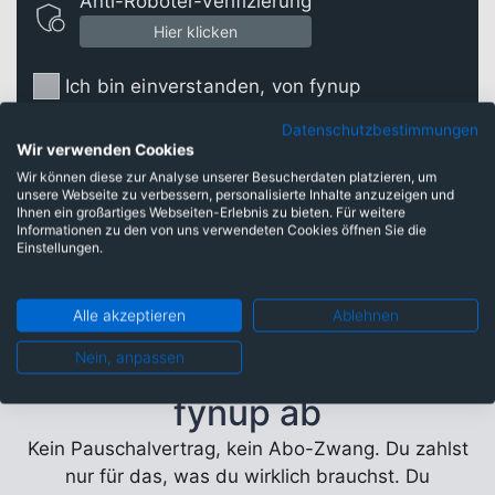
Anti-Roboter-Verifizierung
Hier klicken
Ich bin einverstanden, von fynup
kontaktiert zu werden.
Datenschutzbestimmungen
Wir verwenden Cookies
Wir können diese zur Analyse unserer Besucherdaten platzieren, um
Termin sichern
unsere Webseite zu verbessern, personalisierte Inhalte anzuzeigen und
Ihnen ein großartiges Webseiten-Erlebnis zu bieten. Für weitere
Informationen zu den von uns verwendeten Cookies öffnen Sie die
Einstellungen.
Alle akzeptieren
Ablehnen
So läuft eine Beratung bei
Nein, anpassen
fynup ab
Kein Pauschalvertrag, kein Abo-Zwang. Du zahlst
nur für das, was du wirklich brauchst. Du