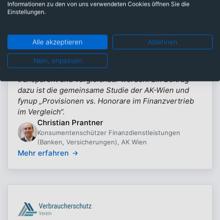
Informationen zu den von uns verwendeten Cookies öffnen Sie die
Einstellungen.
Alle akzeptieren
Ablehnen
Arbeiterkammer Wien
Als Konsumentenschützer der AK Wien setze ich
Nein, anpassen
mich dafür ein, dass komplexe Finanzprodukte
transparent und vergleichbar werden. Ein Beitrag
dazu ist die gemeinsame Studie der AK-Wien und
fynup „Provisionen vs. Honorare im Finanzvertrieb
im Vergleich“.
Christian Prantner
Konsumentenschützer Finanzdienstleistungen
(Banken, Versicherungen), AK Wien
Mehr erfahren