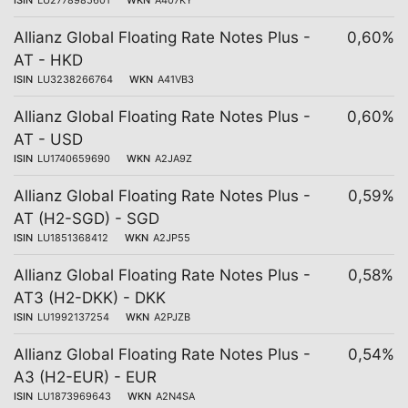
ISIN
LU2778985601
WKN
A407KY
Allianz Global Floating Rate Notes Plus -
0,60%
AT - HKD
ISIN
LU3238266764
WKN
A41VB3
Allianz Global Floating Rate Notes Plus -
0,60%
AT - USD
ISIN
LU1740659690
WKN
A2JA9Z
Allianz Global Floating Rate Notes Plus -
0,59%
AT (H2-SGD) - SGD
ISIN
LU1851368412
WKN
A2JP55
Allianz Global Floating Rate Notes Plus -
0,58%
AT3 (H2-DKK) - DKK
ISIN
LU1992137254
WKN
A2PJZB
Allianz Global Floating Rate Notes Plus -
0,54%
A3 (H2-EUR) - EUR
ISIN
LU1873969643
WKN
A2N4SA