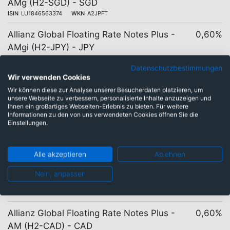
AMg (H2-SGD) - SGD
ISIN
LU1846563374
WKN
A2JPFT
Allianz Global Floating Rate Notes Plus -
0,60%
AMgi (H2-JPY) - JPY
ISIN
LU2826673803
WKN
A40E0J
Datenschutzbestimmungen
Wir verwenden Cookies
Allianz Global Floating Rate Notes Plus -
0,60%
Wir können diese zur Analyse unserer Besucherdaten platzieren, um
AMgi (H2-RMB) - RMB
unsere Webseite zu verbessern, personalisierte Inhalte anzuzeigen und
ISIN
LU2826673985
WKN
A40E0K
Ihnen ein großartiges Webseiten-Erlebnis zu bieten. Für weitere
Informationen zu den von uns verwendeten Cookies öffnen Sie die
Allianz Global Floating Rate Notes Plus -
0,60%
Einstellungen.
AMg - USD
ISIN
LU1846562483
WKN
A2JPFR
Alle akzeptieren
Ablehnen
Allianz Global Floating Rate Notes Plus -
0,60%
Nein, anpassen
AM (H2-AUD) - AUD
ISIN
LU1931925306
WKN
A2PBKC
Allianz Global Floating Rate Notes Plus -
0,60%
AM (H2-CAD) - CAD