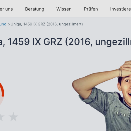
er uns
Beratung
Wissen
Prüfen
Investier
rung
Uniqa, 1459 IX GRZ (2016, ungezillmert)
, 1459 IX GRZ (2016, ungezil
★
★