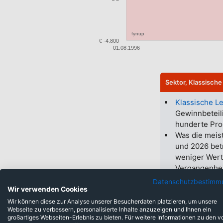
fynup
€ -4.800
01.08.1996
Sektor, Klassische
Klassische L
Gewinnbeteili
hunderte Pro
Was die meist
und 2026 bet
weniger Wert
Vergangenheit
Es ist davon 
Datenschutzbestimm
Wir verwenden Cookies
Inflationsver
Gewinne erzie
Wir können diese zur Analyse unserer Besucherdaten platzieren, um unsere
Webseite zu verbessern, personalisierte Inhalte anzuzeigen und Ihnen ein
Alternativen 
großartiges Webseiten-Erlebnis zu bieten. Für weitere Informationen zu den v