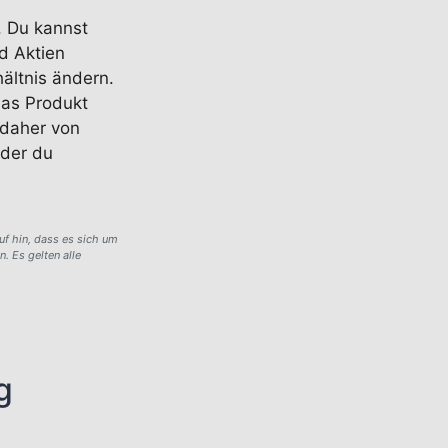
. Du kannst
d Aktien
ältnis ändern.
das Produkt
 daher von
 der du
uf hin, dass es sich um
. Es gelten alle
g