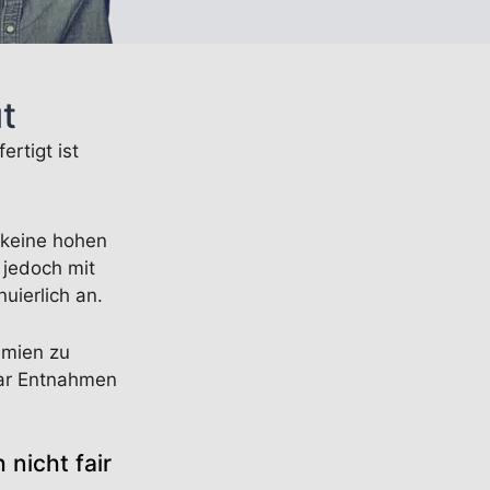
t
ertigt ist
 keine hohen
 jedoch mit
uierlich an.
ämien zu
gar Entnahmen
 nicht fair