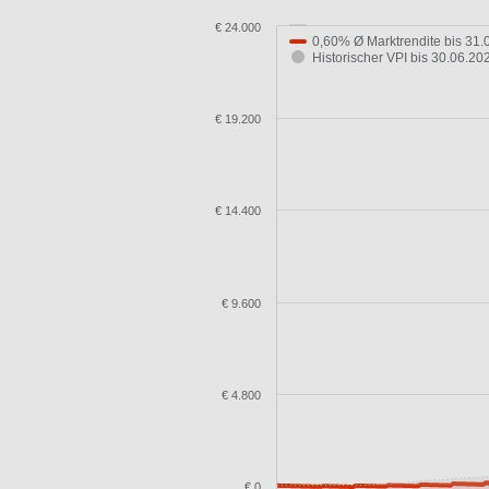
€ 24.000
0,60% Ø Marktrendite bis 31.
Historischer VPI bis 30.06.2
€ 19.200
€ 14.400
€ 9.600
€ 4.800
€ 0