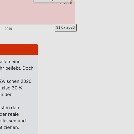
Verlust
31.07.2026
2019
31.07.2026
ellen eine
hr beliebt. Doch
.
. Zwischen 2020
d also 30 %
in der
osten den
der reale
n lassen und
t ziehen.