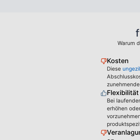
Warum d
Kosten
Diese
ungezi
Abschlusskos
zunehmender 
Flexibilität
Bei laufende
erhöhen oder
vorzunehmen
produktspezi
Veranlagun