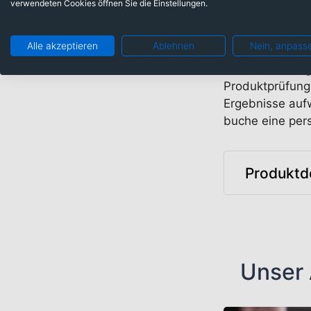
verwendeten Cookies öffnen Sie die Einstellungen.
Berechnungen und Aussa
Wertentwicklung zu. Kurs
Totalverlust – mit sich.
Alle akzeptieren
Ablehnen
Nein, anpass
Die Berechnung 
Produktprüfung
Ergebnisse auf
buche eine per
Produktde
Unser 