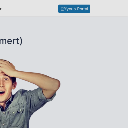
en
fynup Portal
lmert)