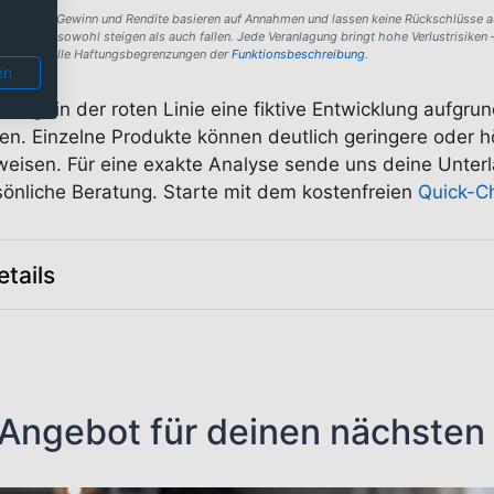
gen über Gewinn und Rendite basieren auf Annahmen und lassen keine Rückschlüsse au
e können sowohl steigen als auch fallen. Jede Veranlagung bringt hohe Verlustrisiken 
 Es gelten alle Haftungsbegrenzungen der
Funktionsbeschreibung
.
en
zeigt in der roten Linie eine fiktive Entwicklung aufgru
en. Einzelne Produkte können deutlich geringere oder 
weisen. Für eine exakte Analyse sende uns deine Unter
sönliche Beratung. Starte mit dem kostenfreien
Quick-C
tails
Angebot für deinen nächsten 