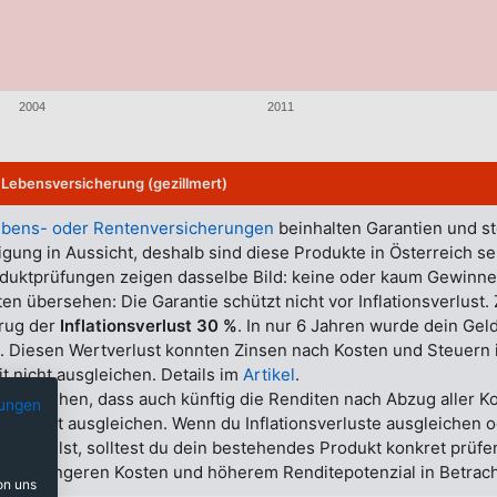
2004
2011
 Lebensversicherung (gezillmert)
ebens- oder Rentenversicherungen
beinhalten Garantien und st
gung in Aussicht, deshalb sind diese Produkte in Österreich se
duktprüfungen zeigen dasselbe Bild: keine oder kaum Gewinne
en übersehen: Die Garantie schützt nicht vor Inflationsverlust
rug der
Inflationsverlust 30 %
. In nur 6 Jahren wurde dein Gel
. Diesen Wertverlust konnten Zinsen nach Kosten und Steuern 
 nicht ausgleichen. Details im
Artikel
.
auszugehen, dass auch künftig die Renditen nach Abzug aller K
ungen
lust nicht ausgleichen. Wenn du Inflationsverluste ausgleichen o
len willst, solltest du dein bestehendes Produkt konkret prüfe
mit geringeren Kosten und höherem Renditepotenzial in Betrach
on uns