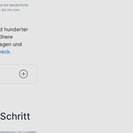
f die tatsächliche
– bis hin zum
nd hunderter
höhere
lagen und
heck
.
Schritt