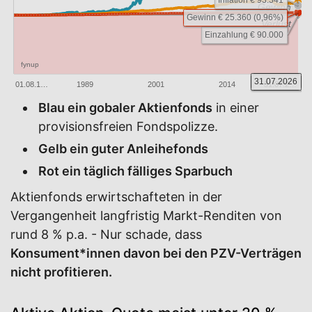
Inflation € 93.341
Gewinn
Gewinn € 25.360 (0,96%)
Verlust
Einzahlung € 90.000
fynup
31.07.2026
01.08.1…
1989
2001
2014
31.07.2…
Blau ein gobaler Aktienfonds
in einer
provisionsfreien Fondspolizze.
Gelb ein guter Anleihefonds
Rot ein täglich fälliges Sparbuch
Aktienfonds erwirtschafteten in der
Vergangenheit langfristig Markt-Renditen von
rund 8 % p.a. - Nur schade, dass
Konsument*innen davon bei den PZV-Verträgen
nicht profitieren.