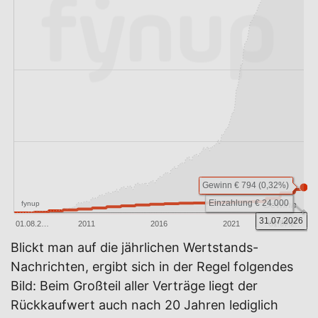
Gewinn € 794 (0,32%)
Einzahlung € 24.000
Gewinn
fynup
31.07.2026
Verlust
01.08.2…
2011
2016
2021
31.07.2…
Blickt man auf die jährlichen Wertstands-
Nachrichten, ergibt sich in der Regel folgendes
Bild: Beim Großteil aller Verträge liegt der
Rückkaufwert auch nach 20 Jahren lediglich