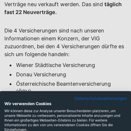
Verträge neu verkauft werden. Das sind
täglich
fast 22 Neuverträge.
Die 4 Versicherungen sind nach unseren
Informationen einem Konzern, der VIG
zuzuordnen, bei den 4 Versicherungen dürfte es
sich um folgende handeln:
Wiener Städtische Versicherung
Donau Versicherung
Österreichische Beamtenversicherung
(ÖBV)
Datenschutzbestimmungen
S-Versicherung (Versicherung der
Wir verwenden Cookies
Sparkassen und Erste Bank)
Wir können diese zur Analyse unserer Besucherdaten platzieren, um
unsere Webseite zu verbessern, personalisierte Inhalte anzuzeigen und
Ihnen ein großartiges Webseiten-Erlebnis zu bieten. Für weitere
Informationen zu den von uns verwendeten Cookies öffnen Sie die
Verwaltetes Vermögen in Mio. Euro
Einstellungen.