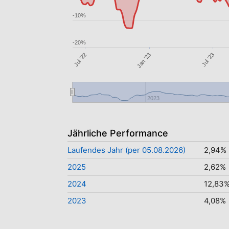
-10%
-20%
Jul '23
Jul '22
Jan '23
2023
Jährliche Performance
Laufendes Jahr (per 05.08.2026)
2,94%
2025
2,62%
2024
12,83
2023
4,08%