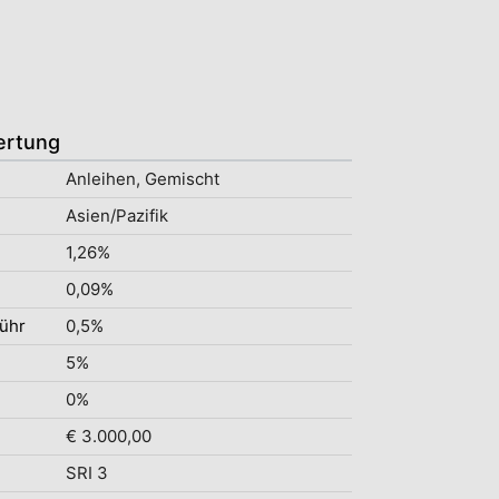
ertung
Anleihen, Gemischt
Asien/Pazifik
1,26%
0,09%
ühr
0,5%
5%
0%
€ 3.000,00
SRI 3