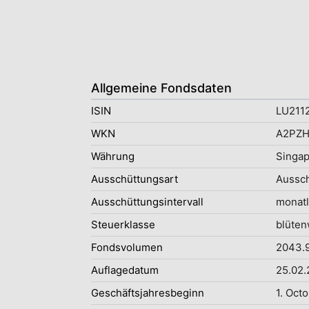
Allgemeine Fondsdaten
ISIN
LU211
WKN
A2PZH
Währung
Singap
Ausschüttungsart
Aussc
Ausschüttungsintervall
monatl
Steuerklasse
blüten
Fondsvolumen
2043.
Auflagedatum
25.02.
Geschäftsjahresbeginn
1. Oct