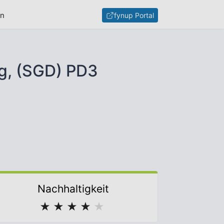
en
fynup Portal
dg, (SGD) PD3
Nachhaltigkeit
★
★
★
★
★