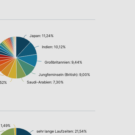
Japan: 11,24%
Indien: 10,12%
Großbritannien: 9,44%
Jungferninseln (British): 9,00%
Saudi-Arabien: 7,30%
,52%
: 1,49%
sehr lange Laufzeiten: 21,54%