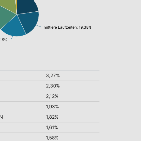
mittlere Laufzeiten: 19,38%
,15%
3,27%
2,30%
2,12%
1,93%
TN
1,82%
1,61%
1,58%