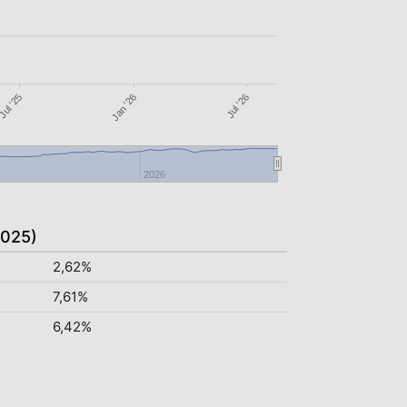
Jul '26
Jul '25
Jan '26
2026
2025)
2,62%
7,61%
6,42%