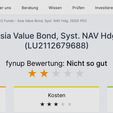
er uns
Beratung
Wissen
Prüfen
Investier
LO Funds - Asia Value Bond, Syst. NAV Hdg, (SGD) PD3
sia Value Bond, Syst. NAV H
(LU2112679688)
fynup Bewertung:
Nicht so gut
★
★
★
★
★
Kosten
★
★
★
★
★