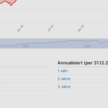
Jan '24
Jul '24
Jan '25
2024
2025
Annualisiert (per 31.12.
1 Jahr
2 Jahre
%
3 Jahre