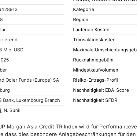
9428913
Kategorie
8
Region
lar
Laufende Kosten
rierend
Transaktionskosten
3 Mio. USD
Maximale Umschichtungsgeb
2025
Rücknahmegebühr
ober
Mindestkaufvolumen
d Odier Funds (Europe) SA
Risiko-Ertrags-Profil
burg
Nachhaltigkeit EDA-Score
S Bank, Luxembourg Branch
Nachhaltigkeit SFDR
j, N. Sunil
r JP Morgan Asia Credit TR Index wird für Performanceve
 dass dies besondere Anlagebeschränkungen für den Te