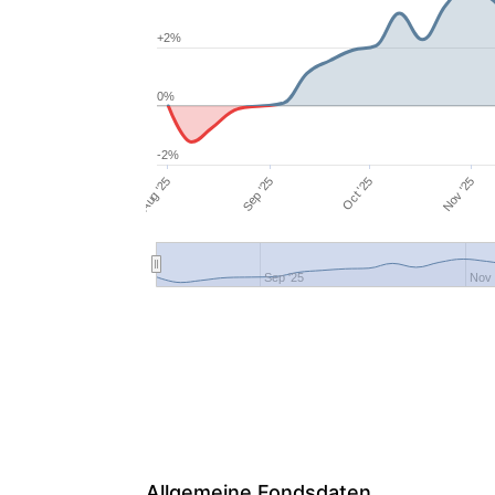
+2%
0%
-2%
Oct '25
Sep '25
Aug '25
Nov '25
Sep '25
Nov 
Allgemeine Fondsdaten