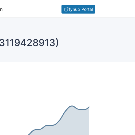
en
fynup Portal
U3119428913)