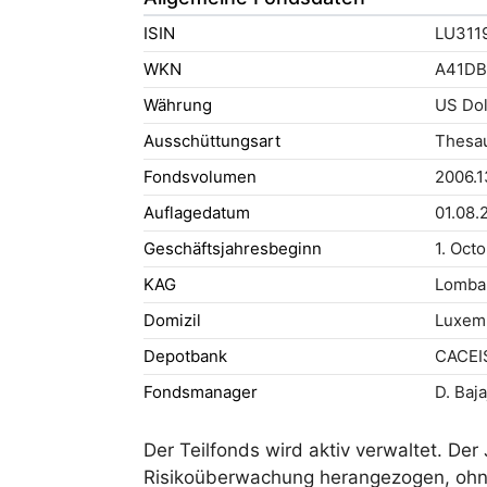
ISIN
LU311
WKN
A41DB
Währung
US Dol
Ausschüttungsart
Thesau
Fondsvolumen
2006.1
Auflagedatum
01.08.
Geschäftsjahresbeginn
1. Oct
KAG
Lombar
Domizil
Luxem
Depotbank
CACEI
Fondsmanager
D. Baja
Der Teilfonds wird aktiv verwaltet. De
Risikoüberwachung herangezogen, ohne