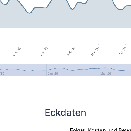
Apr '26
Jan '26
Mar '26
Dec '25
Feb '26
'25
Jan '26
Mar '26
Eckdaten
Fokus, Kosten und Bew