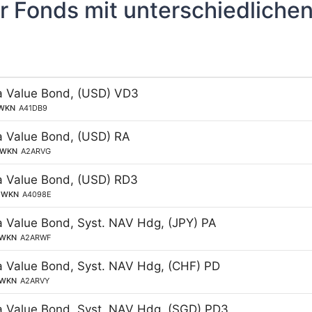
r Fonds mit unterschiedliche
a Value Bond, (USD) VD3
WKN
A41DB9
a Value Bond, (USD) RA
WKN
A2ARVG
a Value Bond, (USD) RD3
WKN
A4098E
a Value Bond, Syst. NAV Hdg, (JPY) PA
WKN
A2ARWF
a Value Bond, Syst. NAV Hdg, (CHF) PD
WKN
A2ARVY
a Value Bond, Syst. NAV Hdg, (SGD) PD3