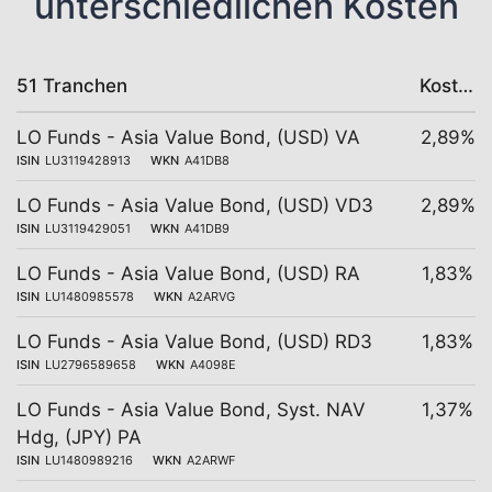
unterschiedlichen Kosten
51 Tranchen
Kosten
LO Funds - Asia Value Bond, (USD) VA
2,89%
ISIN
LU3119428913
WKN
A41DB8
LO Funds - Asia Value Bond, (USD) VD3
2,89%
ISIN
LU3119429051
WKN
A41DB9
LO Funds - Asia Value Bond, (USD) RA
1,83%
ISIN
LU1480985578
WKN
A2ARVG
LO Funds - Asia Value Bond, (USD) RD3
1,83%
ISIN
LU2796589658
WKN
A4098E
LO Funds - Asia Value Bond, Syst. NAV
1,37%
Hdg, (JPY) PA
ISIN
LU1480989216
WKN
A2ARWF