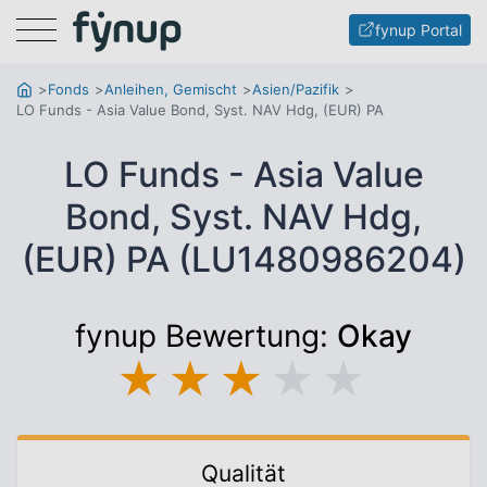
Menu
fynup Portal
Fonds
Anleihen, Gemischt
Asien/Pazifik
LO Funds - Asia Value Bond, Syst. NAV Hdg, (EUR) PA
LO Funds - Asia Value
Bond, Syst. NAV Hdg,
(EUR) PA (LU1480986204)
fynup Bewertung:
Okay
★
★
★
★
★
Qualität