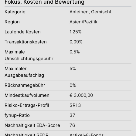
Fokus, Kosten und Bewertung
Kategorie
Anleihen, Gemischt
Region
Asien/Pazifik
Laufende Kosten
1,25%
Transaktionskosten
0,09%
Maximale
0,5%
Umschichtungsgebühr
Maximaler
5%
Ausgabeaufschlag
Rücknahmegebühr
0%
Mindestkaufvolumen
€ 3.000,00
Risiko-Ertrags-Profil
SRI 3
fynup-Ratio
37
Nachhaltigkeit EDA-Score
76
Nachhaltigkeit SFDR
Artikel-8-Fonds