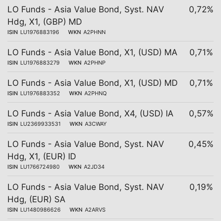
LO Funds - Asia Value Bond, Syst. NAV
0,72%
Hdg, X1, (GBP) MD
ISIN
LU1976883196
WKN
A2PHNN
LO Funds - Asia Value Bond, X1, (USD) MA
0,71%
ISIN
LU1976883279
WKN
A2PHNP
LO Funds - Asia Value Bond, X1, (USD) MD
0,71%
ISIN
LU1976883352
WKN
A2PHNQ
LO Funds - Asia Value Bond, X4, (USD) IA
0,57%
ISIN
LU2369933531
WKN
A3CWAY
LO Funds - Asia Value Bond, Syst. NAV
0,45%
Hdg, X1, (EUR) ID
ISIN
LU1766724980
WKN
A2JD34
LO Funds - Asia Value Bond, Syst. NAV
0,19%
Hdg, (EUR) SA
ISIN
LU1480986626
WKN
A2ARVS