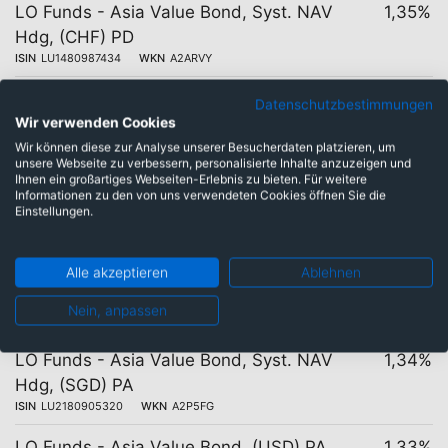
LO Funds - Asia Value Bond, Syst. NAV
1,35%
Hdg, (CHF) PD
ISIN
LU1480987434
WKN
A2ARVY
LO Funds - Asia Value Bond, Syst. NAV
1,35%
Datenschutzbestimmungen
Hdg, (SGD) PD3
Wir verwenden Cookies
ISIN
LU2112679688
WKN
A2PZH1
Wir können diese zur Analyse unserer Besucherdaten platzieren, um
unsere Webseite zu verbessern, personalisierte Inhalte anzuzeigen und
Ihnen ein großartiges Webseiten-Erlebnis zu bieten. Für weitere
LO Funds - Asia Value Bond, Syst. NAV
1,34%
Informationen zu den von uns verwendeten Cookies öffnen Sie die
Hdg, (CHF) PA
Einstellungen.
ISIN
LU1480987350
WKN
A2ARVX
LO Funds - Asia Value Bond, Syst. NAV
1,34%
Alle akzeptieren
Ablehnen
Hdg, (EUR) PD
Nein, anpassen
ISIN
LU1480986386
WKN
A2ARVP
LO Funds - Asia Value Bond, Syst. NAV
1,34%
Hdg, (SGD) PA
ISIN
LU2180905320
WKN
A2P5FG
LO Funds - Asia Value Bond, (USD) PA
1,33%