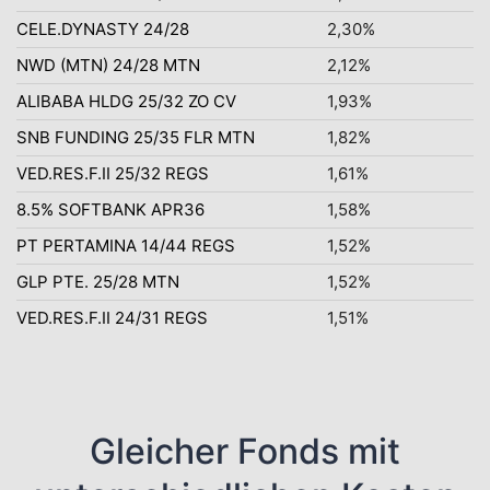
CELE.DYNASTY 24/28
2,30%
NWD (MTN) 24/28 MTN
2,12%
ALIBABA HLDG 25/32 ZO CV
1,93%
SNB FUNDING 25/35 FLR MTN
1,82%
VED.RES.F.II 25/32 REGS
1,61%
8.5% SOFTBANK APR36
1,58%
PT PERTAMINA 14/44 REGS
1,52%
GLP PTE. 25/28 MTN
1,52%
VED.RES.F.II 24/31 REGS
1,51%
Gleicher Fonds mit