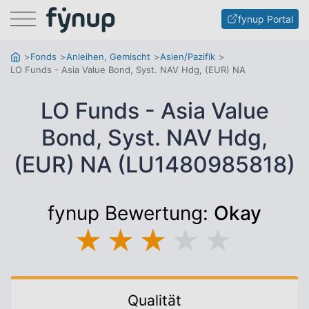
Menu
fynup Portal
Fonds
Anleihen, Gemischt
Asien/Pazifik
LO Funds - Asia Value Bond, Syst. NAV Hdg, (EUR) NA
LO Funds - Asia Value
Bond, Syst. NAV Hdg,
(EUR) NA (LU1480985818)
fynup Bewertung:
Okay
★
★
★
★
★
Qualität