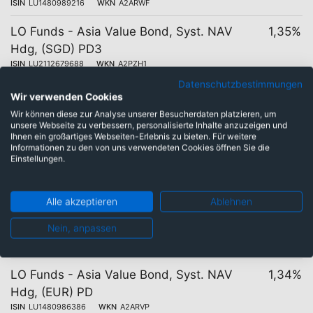
ISIN
LU1480989216
WKN
A2ARWF
LO Funds - Asia Value Bond, Syst. NAV
1,35%
Hdg, (SGD) PD3
ISIN
LU2112679688
WKN
A2PZH1
Datenschutzbestimmungen
LO Funds - Asia Value Bond, Syst. NAV
1,34%
Wir verwenden Cookies
Hdg, (CHF) PA
Wir können diese zur Analyse unserer Besucherdaten platzieren, um
ISIN
LU1480987350
WKN
A2ARVX
unsere Webseite zu verbessern, personalisierte Inhalte anzuzeigen und
Ihnen ein großartiges Webseiten-Erlebnis zu bieten. Für weitere
Informationen zu den von uns verwendeten Cookies öffnen Sie die
LO Funds - Asia Value Bond, Syst. NAV
1,34%
Einstellungen.
Hdg, (CHF) PD
ISIN
LU1480987434
WKN
A2ARVY
Alle akzeptieren
Ablehnen
LO Funds - Asia Value Bond, Syst. NAV
1,34%
Nein, anpassen
Hdg, (EUR) PA
ISIN
LU1480986204
WKN
A2ARVN
LO Funds - Asia Value Bond, Syst. NAV
1,34%
Hdg, (EUR) PD
ISIN
LU1480986386
WKN
A2ARVP