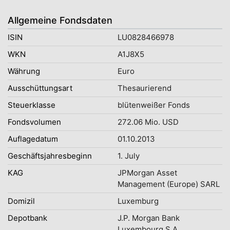
Allgemeine Fondsdaten
ISIN
LU0828466978
WKN
A1J8X5
Währung
Euro
Ausschüttungsart
Thesaurierend
Steuerklasse
blütenweißer Fonds
Fondsvolumen
272.06 Mio. USD
Auflagedatum
01.10.2013
Geschäftsjahresbeginn
1. July
KAG
JPMorgan Asset
Management (Europe) SARL
Domizil
Luxemburg
Depotbank
J.P. Morgan Bank
Luxembourg S.A.