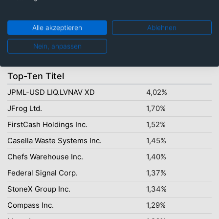
Alle akzeptieren
Ablehnen
US-Dollar: 89,49%
Nein, anpassen
Top-Ten Titel
JPML-USD LIQ.LVNAV XD
4,02%
JFrog Ltd.
1,70%
FirstCash Holdings Inc.
1,52%
Casella Waste Systems Inc.
1,45%
Chefs Warehouse Inc.
1,40%
Federal Signal Corp.
1,37%
StoneX Group Inc.
1,34%
Compass Inc.
1,29%