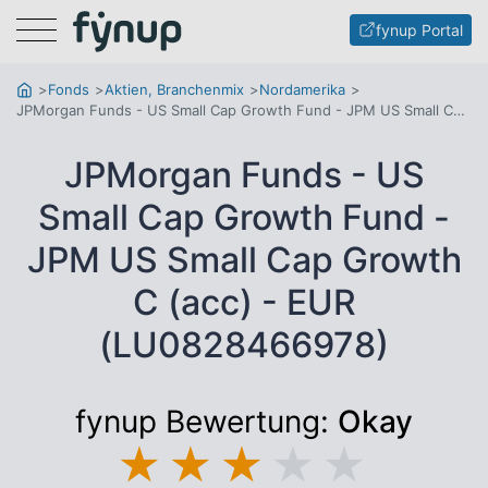
Menu
fynup Portal
Fonds
Aktien, Branchenmix
Nordamerika
JPMorgan Funds - US Small Cap Growth Fund - JPM US Small Cap Growth C (acc) - EUR
JPMorgan Funds - US
Small Cap Growth Fund -
JPM US Small Cap Growth
C (acc) - EUR
(LU0828466978)
fynup Bewertung:
Okay
★
★
★
★
★