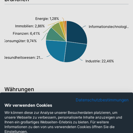
Energie: 1,28%
Immobilien: 2,86%
Informationstechnologie/ Telekommunikation: 24,46%
Finanzen: 6,41%
Konsumgüter: 9,74%
Gesundheitswesen: 21,83%
Industrie: 22,46%
Währungen
Datenschutzbestimmungen
Wir verwenden Cookies
Kanadische Dollar: 1,92%
Wir können diese zur Analyse unserer Besucherdaten platzieren, um
Euro: 2,09%
unsere Webseite zu verbessern, personalisierte Inhalte anzuzeigen und
Ihnen ein großartiges Webseiten-Erlebnis zu bieten. Für weitere
Israelischer Neuer Shekel: 2,17%
Informationen zu den von uns verwendeten Cookies öffnen Sie die
Einstellungen.