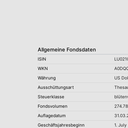
Allgemeine Fondsdaten
ISIN
LU021
WKN
A0DQ
Währung
US Dol
Ausschüttungsart
Thesau
Steuerklasse
blüten
Fondsvolumen
274.78
Auflagedatum
31.03.
Geschäftsjahresbeginn
1. July