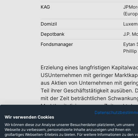
KAG
JPMor
(Europ
Domizil
Luxem
Depotbank
J.P. M
Fondsmanager
Eytan 
Phillip
Erzielung eines langfristigen Kapitalw
USUnternehmen mit geringer Marktkapi
aus Aktien von Unternehmen mit gering
Teil ihrer Geschäftstätigkeit ausüben
mit der Zeit beträchtlichen Schwankun
Marktkapitalisierung zum Zeitpunkt de
Datenschutzbestimm
liegt.
Wir verwenden Cookies
Wir können diese zur Analyse unserer Besucherdaten platzieren, um unsere
Webseite zu verbessern, personalisierte Inhalte anzuzeigen und Ihnen ein
großartiges Webseiten-Erlebnis zu bieten. Für weitere Informationen zu den v