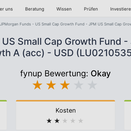
er uns
Beratung
Wissen
Prüfen
Investier
JPMorgan Funds - US Small Cap Growth Fund - JPM US Small Cap Grow
 US Small Cap Growth Fund -
th A (acc) - USD (LU021053
fynup Bewertung:
Okay
★
★
★
★
★
Kosten
★
★
★
★
★