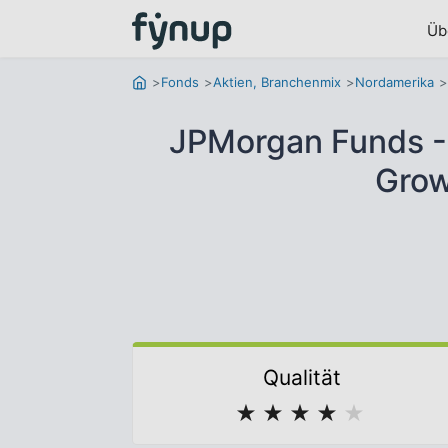
Üb
Fonds
Aktien, Branchenmix
Nordamerika
JPMorgan Funds -
Grow
Qualität
★
★
★
★
★