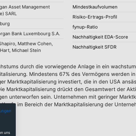
gan Asset Management
Mindestkaufvolumen
e) SARL
Risiko-Ertrags-Profil
burg
fynup-Ratio
organ Bank Luxembourg S.A.
Nachhaltigkeit EDA-Score
Shapiro, Matthew Cohen,
Nachhaltigkeit SFDR
 Hart, Michael Stein
achstums durch die vorwiegende Anlage in ein wachstums
talisierung. Mindestens 67% des Vermögens werden in e
er Marktkapitalisierung investiert, die in den USA ans
. Die Marktkapitalisierung drückt den Gesamtwert der A
gen unterworfen sein. Unternehmen mit geringer Marktka
s Kaufs im Bereich der Marktkapitalisierung der Untern
ungen
on uns