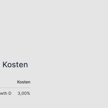
n Kosten
Kosten
owth D
3,00%