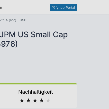
en
fynup Portal
th A (acc) - USD
 JPM US Small Cap
5976)
Nachhaltigkeit
★
★
★
★
★