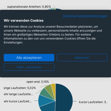
supranationale Anleihen: 0,80%
Barmittel: 1,23%
Datenschutzbestimmungen
Bankschuldverschreibung: 2,83%
Wir verwenden Cookies
Unternehmensanleihen: 21,02%
Wir können diese zur Analyse unserer Besucherdaten platzieren, um
unsere Webseite zu verbessern, personalisierte Inhalte anzuzeigen und
Staatsanleihen u. öffentl.Anleihen: 42,91%
Ihnen ein großartiges Webseiten-Erlebnis zu bieten. Für weitere
Informationen zu den von uns verwendeten Cookies öffnen Sie die
Einstellungen.
Alle akzeptieren
Ablehnen
Laufzeiten
Nein, anpassen
open end: 3,16%
lange Laufzeiten: 5,02%
sehr lange Laufzeiten: 5,53%
sehr kurze Laufzeiten: 8,33%
kurze Laufzeiten: 36,53%