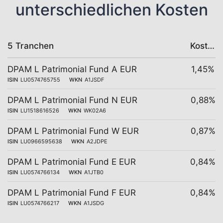
unterschiedlichen Kosten
5 Tranchen
Kosten
DPAM L Patrimonial Fund A EUR
1,45%
ISIN
LU0574765755
WKN
A1JSDF
DPAM L Patrimonial Fund N EUR
0,88%
ISIN
LU1518616526
WKN
WK02A6
DPAM L Patrimonial Fund W EUR
0,87%
ISIN
LU0966595638
WKN
A2JDPE
DPAM L Patrimonial Fund E EUR
0,84%
ISIN
LU0574766134
WKN
A1JTB0
DPAM L Patrimonial Fund F EUR
0,84%
ISIN
LU0574766217
WKN
A1JSDG