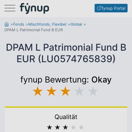
Menu
fynup Portal
Fonds
Mischfonds, Flexibel
Global
DPAM L Patrimonial Fund B EUR
DPAM L Patrimonial Fund B
EUR (LU0574765839)
fynup Bewertung:
Okay
★
★
★
★
★
Qualität
★
★
★
★
★