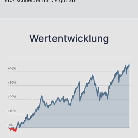
EDA schneidet mit 78 gut ab.
Wertentwicklung
+40%
+30%
+20%
+10%
0%