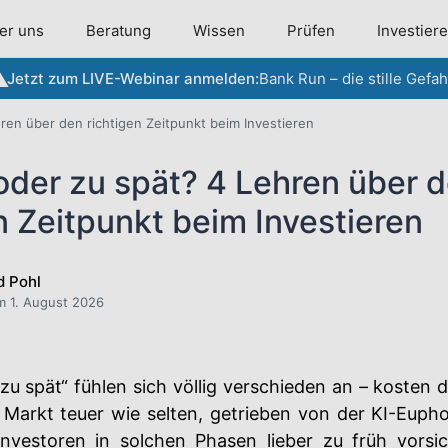
er uns
Beratung
Wissen
Prüfen
Investier
Jetzt zum LIVE-Webinar anmelden:
Bank Run – die stille Gefah
ren über den richtigen Zeitpunkt beim Investieren
oder zu spät? 4 Lehren über 
n Zeitpunkt beim Investieren
d Pohl
am 1. August 2026
„zu spät“ fühlen sich völlig verschieden an – kosten d
 Markt teuer wie selten, getrieben von der KI-Euph
Investoren in solchen Phasen lieber zu früh vorsic