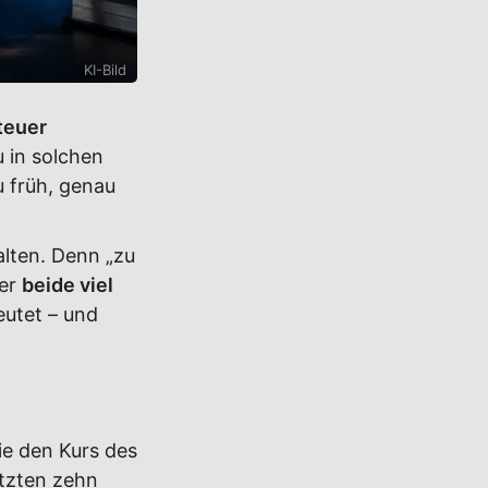
KI-Bild
 teuer
u in solchen
u früh, genau
alten. Denn „zu
ber
beide viel
eutet – und
die den Kurs des
etzten zehn