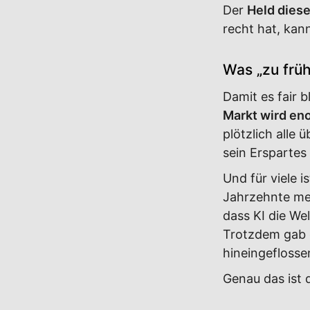
Der
Held dies
recht hat, kann
Was „zu früh
Damit es fair 
Markt wird eno
plötzlich alle
sein Erspartes
Und für viele i
Jahrzehnte mei
dass KI die Wel
Trotzdem gab
hineingeflosse
Genau das ist 