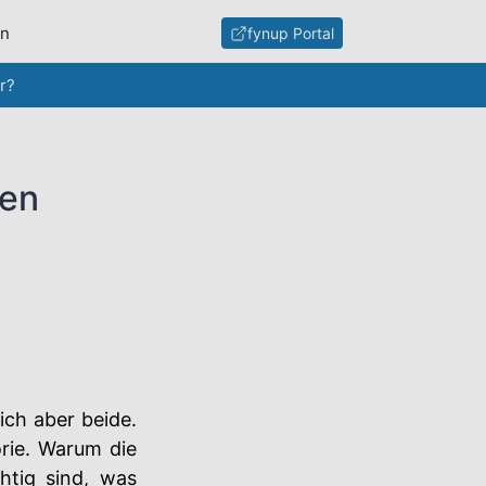
en
fynup Portal
r?
den
ich aber beide.
orie. Warum die
htig sind, was