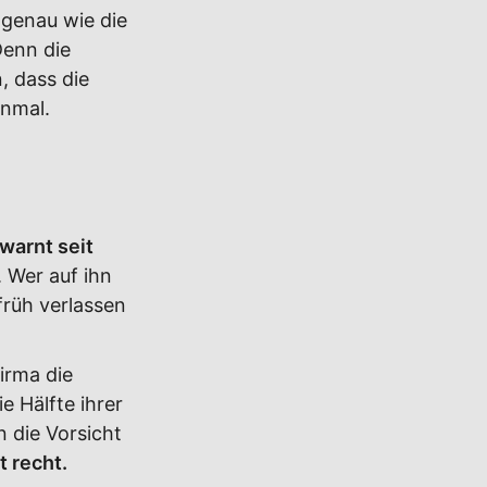
 genau wie die
Denn die
, dass die
inmal.
 warnt seit
 Wer auf ihn
früh verlassen
Firma die
e Hälfte ihrer
n die Vorsicht
t recht.