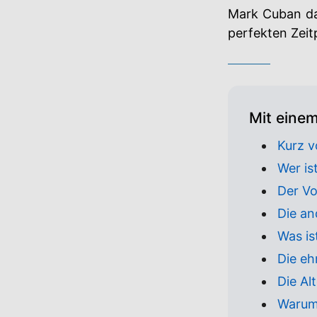
Mark Cuban dab
perfekten Zeit
Mit eine
Kurz v
Wer i
Der Vo
Die an
Was is
Die eh
Die Al
Warum 