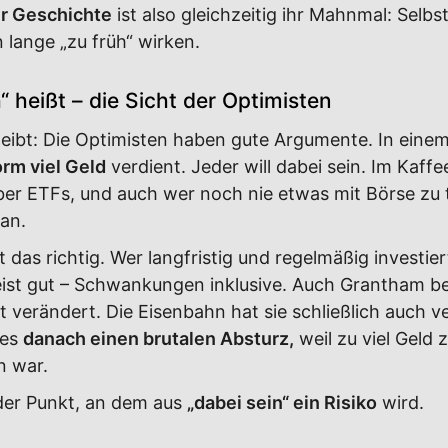
er Geschichte
ist also gleichzeitig ihr Mahnmal: Selb
 lange „zu früh“ wirken.
“ heißt – die Sicht der Optimisten
bleibt: Die Optimisten haben gute Argumente. In eine
rm viel Geld
verdient. Jeder will dabei sein. Im Kaff
 über ETFs, und auch wer noch nie etwas mit Börse zu t
 an.
st das richtig. Wer langfristig und regelmäßig investier
st gut – Schwankungen inklusive. Auch Grantham bes
t verändert. Die Eisenbahn hat sie schließlich auch v
 es
danach einen brutalen Absturz,
weil zu viel Geld 
n war.
der Punkt, an dem aus
„dabei sein“ ein Risiko
wird.