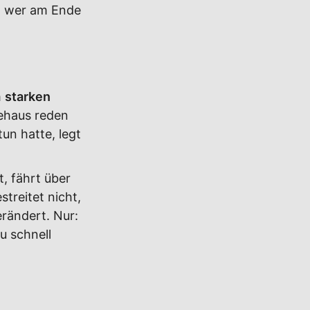
st wer am Ende
m
starken
eehaus reden
un hatte, legt
t, fährt über
treitet nicht,
erändert. Nur:
zu schnell