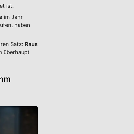
t ist.
e
im Jahr
aufen, haben
aren Satz:
Raus
m überhaupt
ihm