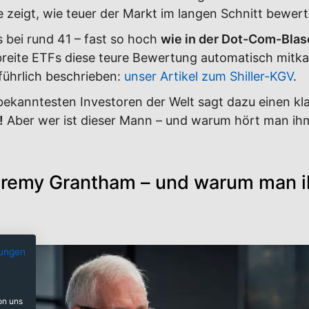
e zeigt, wie teuer der Markt im langen Schnitt bewerte
s bei rund 41 – fast so hoch
wie in der Dot-Com-Blas
reite ETFs diese teure Bewertung automatisch mitk
sführlich beschrieben:
unser Artikel zum Shiller-KGV
.
bekanntesten Investoren der Welt sagt dazu einen kl
!
Aber wer ist dieser Mann – und warum hört man ih
Jeremy Grantham – und warum man 
ungen
on uns