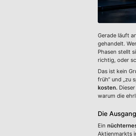
Gerade läuft a
gehandelt. Wer 
Phasen stellt 
richtig, oder 
Das ist kein G
früh“ und „zu 
kosten.
Dieser 
warum die ehrl
Die Ausgangs
Ein
nüchterne
Aktienmarkts i