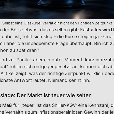
Selbst eine Glaskugel verrät dir nicht den richtigen Zeitpunkt
n der Börse etwas, das es selten gibt: Fast
alles wird
dabei ist, fühlt sich klug – die Kurse steigen ja. Gena
sich aber die unbequemste Frage überhaupt: Bin ich z
schon zu spät dran?
rund zur Panik – aber ein guter Moment, kurz innezuh
spät“ fühlen sich entgegengesetzt an, können dich a
Artikel zeigt, was der richtige Zeitpunkt wirklich bed
ichste Antwort lautet: Niemand kennt ihn.
lage: Der Markt ist teuer wie selten
s Maß
für „teuer“ ist das Shiller-KGV: eine Kennzahl, 
ns Verhältnis zum inflationsbereinigten Gewinn der l