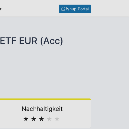
en
fynup Portal
 ETF EUR (Acc)
Nachhaltigkeit
★
★
★
★
★