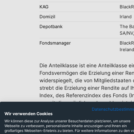
KAG
BlackR
Domizil
Irland
Depotbank
The Ba
SA/NV,
Fondsmanager
Black
Irelan
Die Anteilklasse ist eine Anteilklasse
Fondsvermögen die Erzielung einer Rend
widerspiegelt, die von Mitgliedstaat
strebt die Erzielung einer Rendite auf
Index, des Referenzindex des Fonds (In
soweit dies möglich und machbar ist, in
Datenschutzbestimm
zusammensetzt, und die seine Bonitäts
Wir verwenden Cookies
Fonds diese weiter halten, bis sie kei
Wir können diese zur Analyse unserer Besucherdaten platzieren, um unsere
Webseite zu verbessern, personalisierte Inhalte anzuzeigen und Ihnen ein
großartiges Webseiten-Erlebnis zu bieten. Für weitere Informationen zu den v