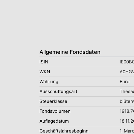
Allgemeine Fondsdaten
ISIN
IE00B
WKN
A0HGV
Währung
Euro
Ausschüttungsart
Thesau
Steuerklasse
blüten
Fondsvolumen
1918.7
Auflagedatum
18.11.
Geschäftsjahresbeginn
1. Mar