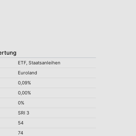
ertung
ETF, Staatsanleihen
Euroland
0,09%
0,00%
0%
SRI 3
54
74