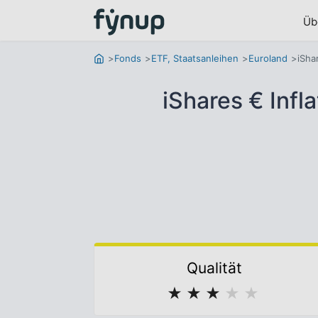
Üb
Fonds
ETF, Staatsanleihen
Euroland
iSha
iShares € Inf
Qualität
★
★
★
★
★