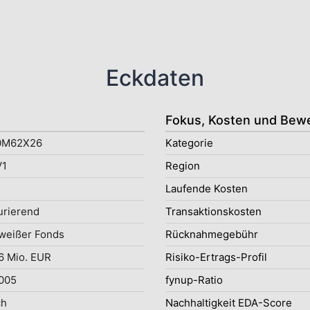
Eckdaten
Fokus, Kosten und Bew
0M62X26
Kategorie
1
Region
Laufende Kosten
rierend
Transaktionskosten
weißer Fonds
Rücknahmegebühr
6 Mio. EUR
Risiko-Ertrags-Profil
2005
fynup-Ratio
ch
Nachhaltigkeit EDA-Score