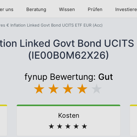
er uns
Beratung
Wissen
Prüfen
Investier
res € Inflation Linked Govt Bond UCITS ETF EUR (Acc)
lation Linked Govt Bond UCITS
(IE00B0M62X26)
fynup Bewertung:
Gut
★
★
★
★
★
Kosten
★
★
★
★
★