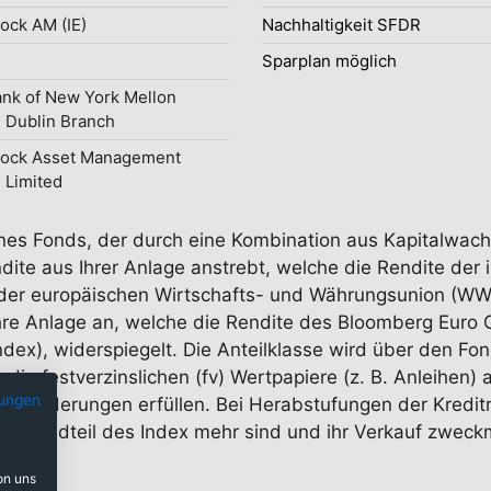
ock AM (IE)
Nachhaltigkeit SFDR
Sparplan möglich
nk of New York Mellon
 Dublin Branch
Rock Asset Management
d Limited
 eines Fonds, der durch eine Kombination aus Kapitalwa
ite aus Ihrer Anlage anstrebt, welche die Rendite der i
en der europäischen Wirtschafts- und Währungsunion (
 Ihre Anlage an, welche die Rendite des Bloomberg Euro
dex), widerspiegelt. Die Anteilklasse wird über den Fon
 die festverzinslichen (fv) Wertpapiere (z. B. Anleihen)
ungen
anforderungen erfüllen. Bei Herabstufungen der Kreditr
n Bestandteil des Index mehr sind und ihr Verkauf zweckm
on uns