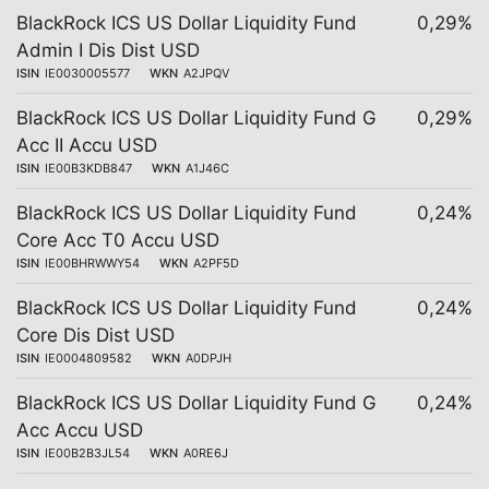
BlackRock ICS US Dollar Liquidity Fund
0,29%
Admin I Dis Dist USD
ISIN
IE0030005577
WKN
A2JPQV
BlackRock ICS US Dollar Liquidity Fund G
0,29%
Acc II Accu USD
ISIN
IE00B3KDB847
WKN
A1J46C
BlackRock ICS US Dollar Liquidity Fund
0,24%
Core Acc T0 Accu USD
ISIN
IE00BHRWWY54
WKN
A2PF5D
BlackRock ICS US Dollar Liquidity Fund
0,24%
Core Dis Dist USD
ISIN
IE0004809582
WKN
A0DPJH
BlackRock ICS US Dollar Liquidity Fund G
0,24%
Acc Accu USD
ISIN
IE00B2B3JL54
WKN
A0RE6J