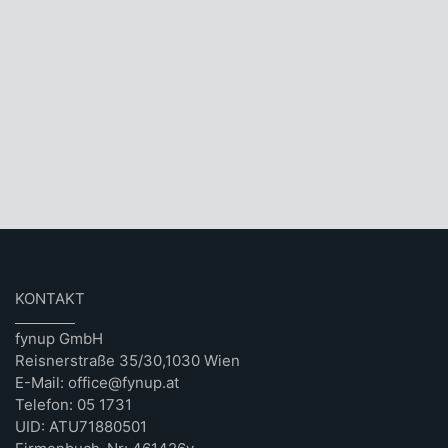
KONTAKT
fynup GmbH
Reisnerstraße 35/30,1030 Wien
E-Mail: office@fynup.at
Telefon: 05 1731
UID: ATU71880501