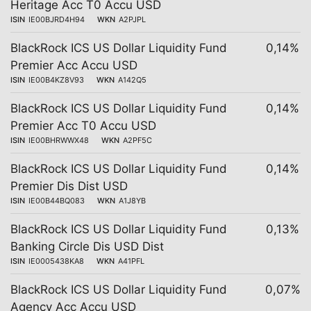
Heritage Acc T0 Accu USD
ISIN
IE00BJRD4H94
WKN
A2PJPL
BlackRock ICS US Dollar Liquidity Fund
0,14%
Premier Acc Accu USD
ISIN
IE00B4KZ8V93
WKN
A142Q5
BlackRock ICS US Dollar Liquidity Fund
0,14%
Premier Acc T0 Accu USD
ISIN
IE00BHRWWX48
WKN
A2PF5C
BlackRock ICS US Dollar Liquidity Fund
0,14%
Premier Dis Dist USD
ISIN
IE00B44BQ083
WKN
A1J8YB
BlackRock ICS US Dollar Liquidity Fund
0,13%
Banking Circle Dis USD Dist
ISIN
IE0005438KA8
WKN
A41PFL
BlackRock ICS US Dollar Liquidity Fund
0,07%
Agency Acc Accu USD