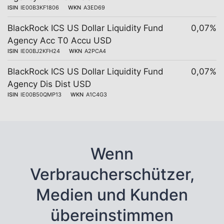
ISIN
IE00B3KF1806
WKN
A3ED69
BlackRock ICS US Dollar Liquidity Fund
0,07%
Agency Acc T0 Accu USD
ISIN
IE00BJ2KFH24
WKN
A2PCA4
BlackRock ICS US Dollar Liquidity Fund
0,07%
Agency Dis Dist USD
ISIN
IE00B50QMP13
WKN
A1C4G3
Wenn
Verbraucherschützer,
Medien und Kunden
übereinstimmen