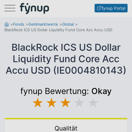
Menu
fynup Portal
Fonds
Geldmarktwerte
Global
BlackRock ICS US Dollar Liquidity Fund Core Acc Accu USD
BlackRock ICS US Dollar
Liquidity Fund Core Acc
Accu USD (IE0004810143)
fynup Bewertung:
Okay
★
★
★
★
★
Qualität