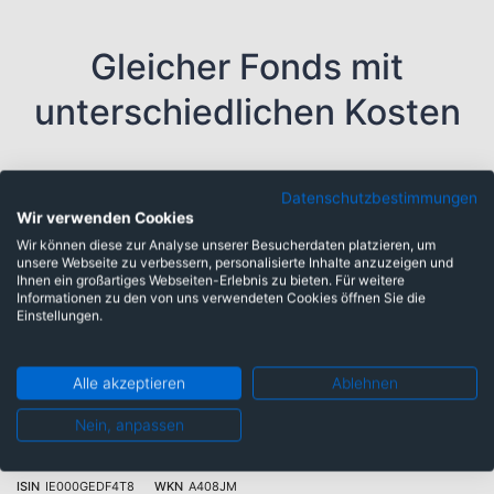
Gleicher Fonds mit
unterschiedlichen Kosten
31 Tranchen
Kosten
Datenschutzbestimmungen
Wir verwenden Cookies
BlackRock ICS US Dollar Liquidity Fund
0,74%
Wir können diese zur Analyse unserer Besucherdaten platzieren, um
unsere Webseite zu verbessern, personalisierte Inhalte anzuzeigen und
Admin IV Acc Accu USD
Ihnen ein großartiges Webseiten-Erlebnis zu bieten. Für weitere
ISIN
IE00B3L10687
WKN
A3DDC5
Informationen zu den von uns verwendeten Cookies öffnen Sie die
Einstellungen.
BlackRock ICS US Dollar Liquidity Fund
0,74%
Admin IV Acc T0 Accu USD
Alle akzeptieren
Ablehnen
ISIN
IE000Z1K1QV3
WKN
A401DC
Nein, anpassen
BlackRock ICS US Dollar Liquidity Fund
0,74%
Admin IV Dis Dist USD
ISIN
IE000GEDF4T8
WKN
A408JM