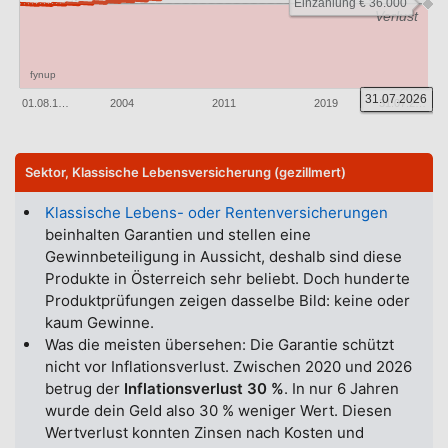
Einzahlung € 36.000
Verlust
fynup
31.07.2026
01.08.1…
2004
2011
2019
31.07.2…
Sektor, Klassische Lebensversicherung (gezillmert)
Klassische Lebens- oder Rentenversicherungen
beinhalten Garantien und stellen eine
Gewinnbeteiligung in Aussicht, deshalb sind diese
Produkte in Österreich sehr beliebt. Doch hunderte
Produktprüfungen zeigen dasselbe Bild: keine oder
kaum Gewinne.
Was die meisten übersehen: Die Garantie schützt
nicht vor Inflationsverlust. Zwischen 2020 und 2026
betrug der
Inflationsverlust 30 %
. In nur 6 Jahren
wurde dein Geld also 30 % weniger Wert. Diesen
Wertverlust konnten Zinsen nach Kosten und