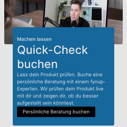
Machen lassen
Quick-Check
buchen
Lass dein Produkt prüfen. Buche eine
persönliche Beratung mit einem fynup-
Experten. Wir prüfen dein Produkt live
mit dir und zeigen dir, ob du besser
aufgestellt sein könntest.
Persönliche Beratung buchen