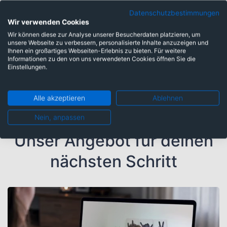
Analyse sende uns deine Unterlagen und buche
Datenschutzbestimmungen
eine persönliche Beratung. Starte mit dem
Wir verwenden Cookies
kostenfreien
Quick-Check
.
Wir können diese zur Analyse unserer Besucherdaten platzieren, um
unsere Webseite zu verbessern, personalisierte Inhalte anzuzeigen und
Ihnen ein großartiges Webseiten-Erlebnis zu bieten. Für weitere
Informationen zu den von uns verwendeten Cookies öffnen Sie die
Produktdetails
Einstellungen.
Alle akzeptieren
Ablehnen
Nein, anpassen
Unser Angebot für deinen
nächsten Schritt