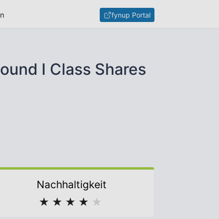
en
fynup Portal
ound I Class Shares
Nachhaltigkeit
★
★
★
★
★