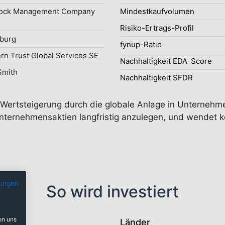
ock Management Company
Mindestkaufvolumen
Risiko-Ertrags-Profil
burg
fynup-Ratio
rn Trust Global Services SE
Nachhaltigkeit EDA-Score
Smith
Nachhaltigkeit SFDR
ge Wertsteigerung durch die globale Anlage in Unternehm
nternehmensaktien langfristig anzulegen, und wendet ke
ungen
So wird investiert
on uns
Länder