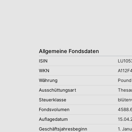
Allgemeine Fondsdaten
ISIN
LU105
WKN
A112F
Währung
Pound 
Ausschüttungsart
Thesau
Steuerklasse
blüten
Fondsvolumen
4588.6
Auflagedatum
15.04.
Geschäftsjahresbeginn
1. Jan