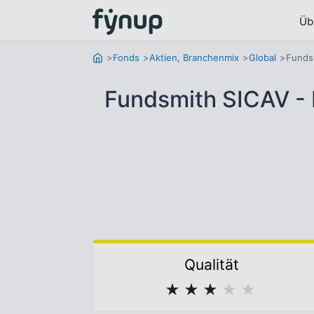
Üb
Fonds
Aktien, Branchenmix
Global
Fundsm
Fundsmith SICAV - 
Qualität
★
★
★
★
★