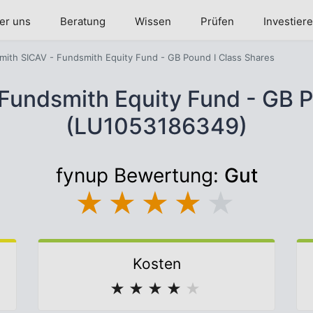
er uns
Beratung
Wissen
Prüfen
Investier
ith SICAV - Fundsmith Equity Fund - GB Pound I Class Shares
Fundsmith Equity Fund - GB P
(LU1053186349)
fynup Bewertung:
Gut
★
★
★
★
★
Kosten
★
★
★
★
★