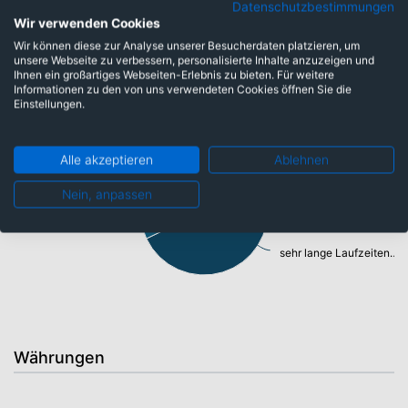
Datenschutzbestimmungen
Wir verwenden Cookies
Wir können diese zur Analyse unserer Besucherdaten platzieren, um
unsere Webseite zu verbessern, personalisierte Inhalte anzuzeigen und
Ihnen ein großartiges Webseiten-Erlebnis zu bieten. Für weitere
Laufzeiten
Informationen zu den von uns verwendeten Cookies öffnen Sie die
Einstellungen.
open end: 0,93%
Alle akzeptieren
Ablehnen
sehr kurze Laufzeiten: 2,37%
mittlere Laufzeiten: 3,98%
Nein, anpassen
lange Laufzeiten: 20,27%
sehr lange Laufzeiten: 59,11%
Währungen