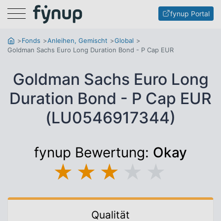
Menu
fynup Portal
Fonds
Anleihen, Gemischt
Global
Goldman Sachs Euro Long Duration Bond - P Cap EUR
Goldman Sachs Euro Long
Duration Bond - P Cap EUR
(LU0546917344)
fynup Bewertung:
Okay
★
★
★
★
★
Qualität