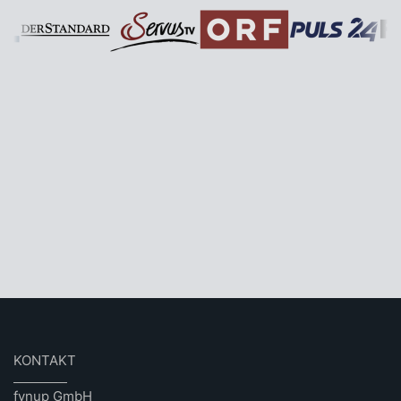
KONTAKT
fynup GmbH