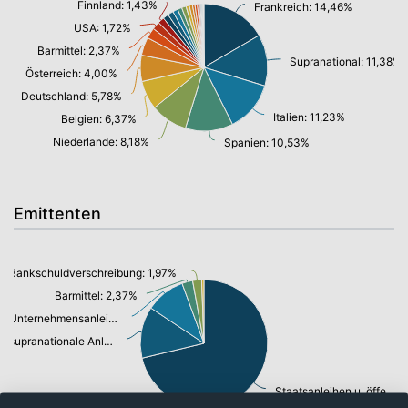
Finnland: 1,43%
Frankreich: 14,46%
USA: 1,72%
Barmittel: 2,37%
Supranational: 11,38%
Österreich: 4,00%
Deutschland: 5,78%
Italien: 11,23%
Belgien: 6,37%
Niederlande: 8,18%
Spanien: 10,53%
Emittenten
Bankschuldverschreibung: 1,97%
Barmittel: 2,37%
Unternehmensanleihen: 8,76%
supranationale Anleihen: 11,38%
Staatsanleihen u. öffentl.Anleihen: 61,99%