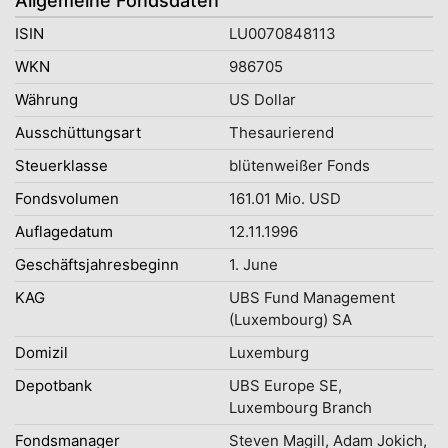
Allgemeine Fondsdaten
ISIN
LU0070848113
WKN
986705
Währung
US Dollar
Ausschüttungsart
Thesaurierend
Steuerklasse
blütenweißer Fonds
Fondsvolumen
161.01 Mio. USD
Auflagedatum
12.11.1996
Geschäftsjahresbeginn
1. June
KAG
UBS Fund Management
(Luxembourg) SA
Domizil
Luxemburg
Depotbank
UBS Europe SE,
Luxembourg Branch
Fondsmanager
Steven Magill, Adam Jokich,