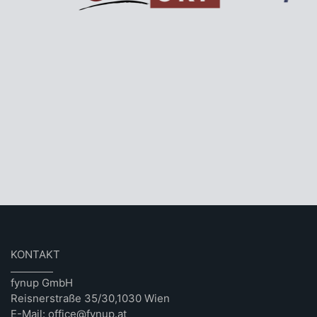
KONTAKT
fynup GmbH
Reisnerstraße 35/30,1030 Wien
E-Mail: office@fynup.at