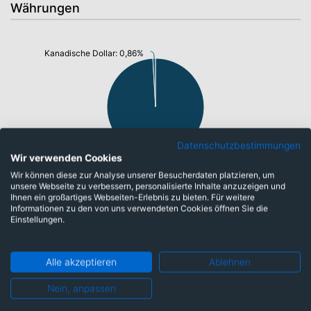
Währungen
Kanadische Dollar: 0,86%
Datenschutzbestimmungen
Wir verwenden Cookies
US-Dollar: 98,27%
Wir können diese zur Analyse unserer Besucherdaten platzieren, um
unsere Webseite zu verbessern, personalisierte Inhalte anzuzeigen und
Ihnen ein großartiges Webseiten-Erlebnis zu bieten. Für weitere
Informationen zu den von uns verwendeten Cookies öffnen Sie die
Top-Ten Titel
Einstellungen.
Alphabet Inc.
7,27%
Alle akzeptieren
Ablehnen
Amazon.com Inc.
6,03%
NVIDIA Corp.
6,00%
Nein, anpassen
Microsoft Corp.
4,28%