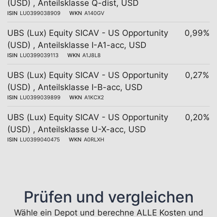
(USD) , Anteilsklasse Q-dist, USD
ISIN
LU0399038909
WKN
A140GV
UBS (Lux) Equity SICAV - US Opportunity
0,99%
(USD) , Anteilsklasse I-A1-acc, USD
ISIN
LU0399039113
WKN
A1J8L8
UBS (Lux) Equity SICAV - US Opportunity
0,27%
(USD) , Anteilsklasse I-B-acc, USD
ISIN
LU0399039899
WKN
A1KCX2
UBS (Lux) Equity SICAV - US Opportunity
0,20%
(USD) , Anteilsklasse U-X-acc, USD
ISIN
LU0399040475
WKN
A0RLXH
Prüfen und vergleichen
Wähle ein Depot und berechne ALLE Kosten und