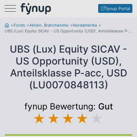
Menu
fynup Portal
Fonds
Aktien, Branchenmix
Nordamerika
UBS (Lux) Equity SICAV - US Opportunity (USD), Anteilsklasse P-acc, USD
UBS (Lux) Equity SICAV -
US Opportunity (USD),
Anteilsklasse P-acc, USD
(LU0070848113)
fynup Bewertung:
Gut
★
★
★
★
★