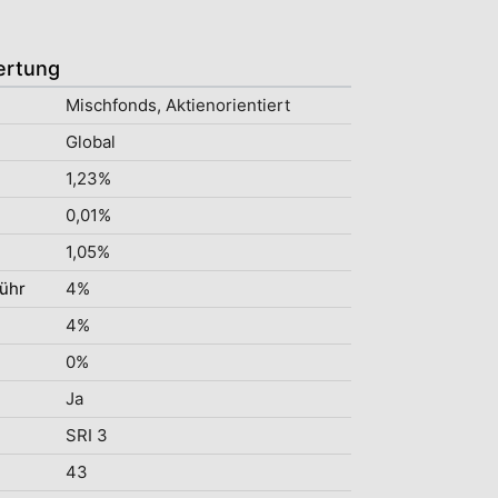
ertung
Mischfonds, Aktienorientiert
Global
1,23%
0,01%
1,05%
ühr
4%
4%
0%
Ja
SRI 3
43