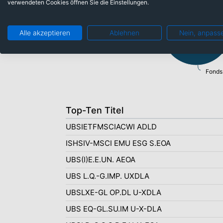
verwendeten Cookies öffnen Sie die Einstellungen.
Alle akzeptieren
Ablehnen
Nein, anpass
Fonds
Top-Ten Titel
UBSIETFMSCIACWI ADLD
ISHSIV-MSCI EMU ESG S.EOA
UBS(I)E.E.UN. AEOA
UBS L.Q.-G.IMP. UXDLA
UBSLXE-GL OP.DL U-XDLA
UBS EQ-GL.SU.IM U-X-DLA