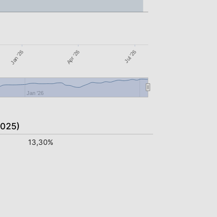
Jan '26
Apr '26
Jul '26
Jan '26
2025)
13,30%