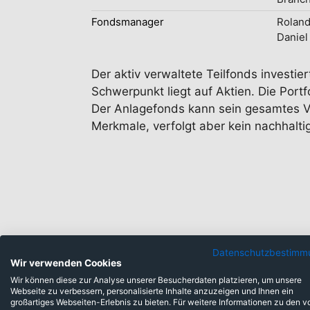
Fondsmanager
Roland
Danie
Der aktiv verwaltete Teilfonds investie
Schwerpunkt liegt auf Aktien. Die Port
Der Anlagefonds kann sein gesamtes Ve
Merkmale, verfolgt aber kein nachhalti
Anlageklassen
Datenschutzbestimm
Wir verwenden Cookies
Wir können diese zur Analyse unserer Besucherdaten platzieren, um unsere
Webseite zu verbessern, personalisierte Inhalte anzuzeigen und Ihnen ein
Barmittel: 1,40%
großartiges Webseiten-Erlebnis zu bieten. Für weitere Informationen zu den v