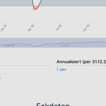
Apr '25
Jul '25
Oct '25
Jan '25
Jan '25
Jul '25
Annualisiert (per 31.12.
1 Jahr
%