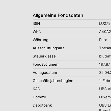
Allgemeine Fondsdaten
ISIN
LU279
WKN
A40A
Währung
Euro
Ausschüttungsart
Thesau
Steuerklasse
blüten
Fondsvolumen
197.87
Auflagedatum
22.04
Geschäftsjahresbeginn
1. Feb
KAG
UBS AM
Domizil
Luxem
Depotbank
UBS E
Branc