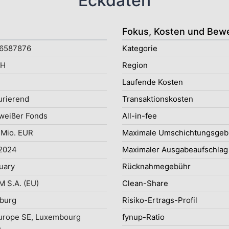
Eckdaten
Fokus, Kosten und Bew
6587876
Kategorie
2H
Region
Laufende Kosten
rierend
Transaktionskosten
weißer Fonds
All-in-fee
 Mio. EUR
Maximale Umschichtungsgeb
.2024
Maximaler Ausgabeaufschlag
ruary
Rücknahmegebühr
 S.A. (EU)
Clean-Share
burg
Risiko-Ertrags-Profil
urope SE, Luxembourg
fynup-Ratio
h