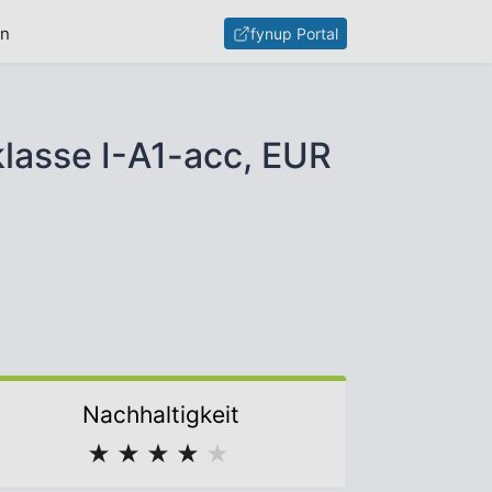
en
fynup Portal
klasse I-A1-acc, EUR
Nachhaltigkeit
★
★
★
★
★