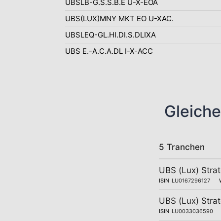
UBSLB-G.S.S.B.E U-X-EOA
UBS(LUX)MNY MKT EO U-XAC.
UBSLEQ-GL.HI.DI.S.DLIXA
UBS E.-A.C.A.DL I-X-ACC
Gleiche
5 Tranchen
UBS (Lux) Strat
ISIN
LU0167296127
UBS (Lux) Strat
ISIN
LU0033036590