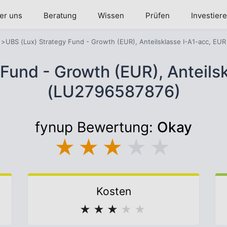
er uns
Beratung
Wissen
Prüfen
Investier
UBS (Lux) Strategy Fund - Growth (EUR), Anteilsklasse I-A1-acc, EUR
Fund - Growth (EUR), Anteils
(LU2796587876)
fynup Bewertung:
Okay
★
★
★
★
★
Kosten
★
★
★
★
★