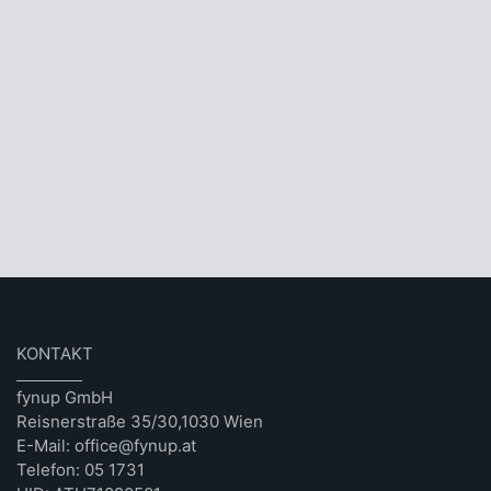
KONTAKT
fynup GmbH
Reisnerstraße 35/30,1030 Wien
E-Mail: office@fynup.at
Telefon: 05 1731