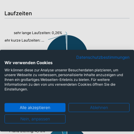
Laufzeiten
sehr lange Laufzeiten: 0,26%
sehr kurze Laufzeiten: 0,69%
Datenschutzbestimmungen
Wir verwenden Cookies
Wir können diese zur Analyse unserer Besucherdaten platzieren, um
unsere Webseite zu verbessern, personalisierte Inhalte anzuzeigen und
Ihnen ein großartiges Webseiten-Erlebnis zu bieten. Für weitere
open end: 95,04%
Informationen zu den von uns verwendeten Cookies öffnen Sie die
Einstellungen.
Währungen
Alle akzeptieren
Ablehnen
Nein, anpassen
Australische Dollar: 0,10%
Pfund Sterling: 4,75%