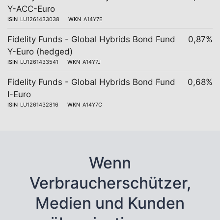
Y-ACC-Euro
ISIN
LU1261433038
WKN
A14Y7E
Fidelity Funds - Global Hybrids Bond Fund
0,87%
Y-Euro (hedged)
ISIN
LU1261433541
WKN
A14Y7J
Fidelity Funds - Global Hybrids Bond Fund
0,68%
I-Euro
ISIN
LU1261432816
WKN
A14Y7C
Wenn
Verbraucherschützer,
Medien und Kunden