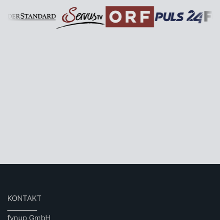
KONTAKT
fynup GmbH