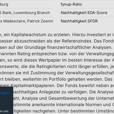
burg
fynup-Ratio
S Bank, Luxembourg Branch
Nachhaltigkeit EDA-Score
 Madesclaire, Patrick Zeenni
Nachhaltigkeit SFDR
, ein Kapitalwachstum zu erzielen. Hierzu investiert e
 besser abzuschneiden als der Referenzindex. Das Fond
n auf der Grundlage finanzwirtschaftlicher Analysen. S
nnten Rating entsprechen bzw. von der Verwaltungsges
den, so wird dieses Wertpapier im besten Interesse der 
werte, die die Ratingkriterien nicht länger erfüllen, 
können sie mit Zustimmung der Verwaltungsgesellschaf
hrt bleiben, weiterhin im Portfolio gehalten werden. D
igen Kapitalmarktpapieren. Der Fonds bewirbt neben 
 ein nachhaltiges Anlageziel zu verfolgen. Die Analyse
ungen
ie Auswahl, Analyse und Gesamtbewertung der Unterneh
die bestimmte anerkannte internationale Normen und G
nen Tätigkeiten nachgehen. Unter bestimmten Umständ
on uns