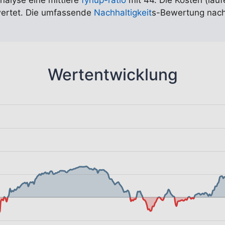
Analyse eine mittlere
fynup-ratio
mit 44. Die Kosten (lauf
wertet. Die umfassende
Nachhaltigkeit
s-Bewertung nach
Wertentwicklung