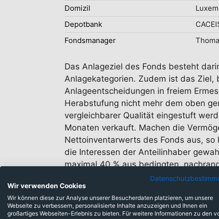
Domizil
Luxem
Depotbank
CACEI
Fondsmanager
Thomas
Das Anlageziel des Fonds besteht darin
Anlagekategorien. Zudem ist das Ziel,
Anlageentscheidungen in freiem Ermesse
Herabstufung nicht mehr dem oben gena
vergleichbarer Qualität eingestuft wer
Monaten verkauft. Machen die Vermögens
Nettoinventarwerts des Fonds aus, so 
die Interessen der Anteilinhaber gewa
maximal 40 % aus bedingten, nachrang
und/oder soziale Merkmale, ohne jedoch
Datenschutzbestimm
Wir verwenden Cookies
und Unternehmensführung) fließt in d
Wir können diese zur Analyse unserer Besucherdaten platzieren, um unsere
Anlagen in Unternehmen ausschließen, 
Webseite zu verbessern, personalisierte Inhalte anzuzeigen und Ihnen ein
bekanntermaßen bestimmten umstritte
großartiges Webseiten-Erlebnis zu bieten. Für weitere Informationen zu den v