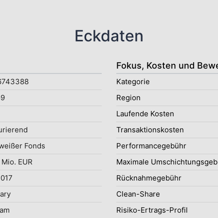
Eckdaten
Fokus, Kosten und Bew
6743388
Kategorie
9
Region
Laufende Kosten
rierend
Transaktionskosten
weißer Fonds
Performancegebühr
 Mio. EUR
Maximale Umschichtungsgeb
2017
Rücknahmegebühr
uary
Clean-Share
iam
Risiko-Ertrags-Profil