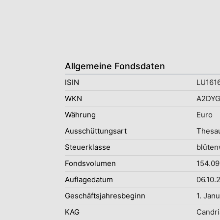
Allgemeine Fondsdaten
ISIN
LU161
WKN
A2DYG
Währung
Euro
Ausschüttungsart
Thesau
Steuerklasse
blüten
Fondsvolumen
154.09
Auflagedatum
06.10.
Geschäftsjahresbeginn
1. Jan
KAG
Candr