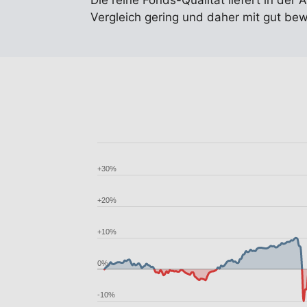
Die reine Fonds-Qualität liefert in der 
Vergleich gering und daher mit gut be
+30%
+20%
+10%
0%
-10%