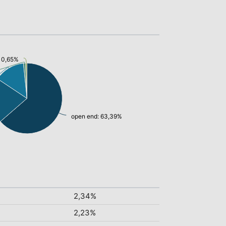
: 0,65%
open end: 63,39%
2,34%
2,23%