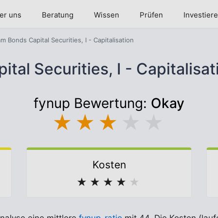
er uns
Beratung
Wissen
Prüfen
Investier
m Bonds Capital Securities, I - Capitalisation
tal Securities, I - Capitalis
fynup Bewertung:
Okay
★
★
★
★
★
Kosten
★
★
★
★
★