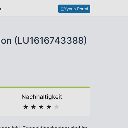
en
fynup Portal
ation (LU1616743388)
Nachhaltigkeit
★
★
★
★
★