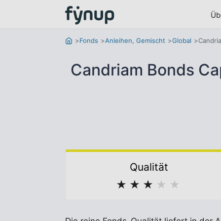
Üb
Fonds
Anleihen, Gemischt
Global
Candria
Candriam Bonds Capi
Qualität
★
★
★
★
★