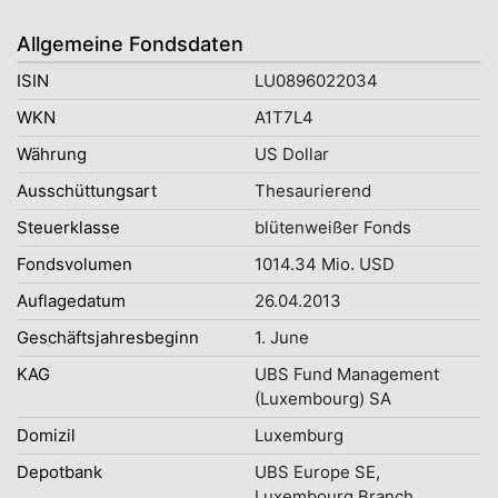
Allgemeine Fondsdaten
ISIN
LU0896022034
WKN
A1T7L4
Währung
US Dollar
Ausschüttungsart
Thesaurierend
Steuerklasse
blütenweißer Fonds
Fondsvolumen
1014.34 Mio. USD
Auflagedatum
26.04.2013
Geschäftsjahresbeginn
1. June
KAG
UBS Fund Management
(Luxembourg) SA
Domizil
Luxemburg
Depotbank
UBS Europe SE,
Luxembourg Branch