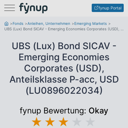
Menu
fynup Portal
Fonds
Anleihen, Unternehmen
Emerging Markets
UBS (Lux) Bond SICAV - Emerging Economies Corporates (USD), Anteilsklasse P-acc, USD
UBS (Lux) Bond SICAV -
Emerging Economies
Corporates (USD),
Anteilsklasse P-acc, USD
(LU0896022034)
fynup Bewertung:
Okay
★
★
★
★
★