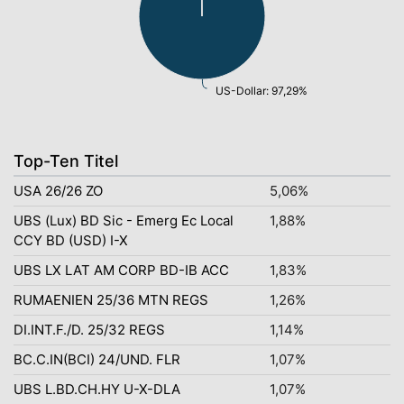
US-Dollar: 97,29%
Top-Ten Titel
USA 26/26 ZO
5,06%
UBS (Lux) BD Sic - Emerg Ec Local
1,88%
CCY BD (USD) I-X
UBS LX LAT AM CORP BD-IB ACC
1,83%
RUMAENIEN 25/36 MTN REGS
1,26%
DI.INT.F./D. 25/32 REGS
1,14%
BC.C.IN(BCI) 24/UND. FLR
1,07%
UBS L.BD.CH.HY U-X-DLA
1,07%