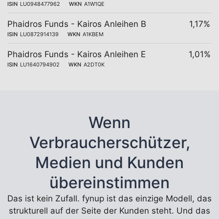
ISIN
LU0948477962
WKN
A1W1QE
Phaidros Funds - Kairos Anleihen B
1,17%
ISIN
LU0872914139
WKN
A1KBEM
Phaidros Funds - Kairos Anleihen E
1,01%
ISIN
LU1640794902
WKN
A2DT0K
Wenn
Verbraucherschützer,
Medien und Kunden
übereinstimmen
Das ist kein Zufall. fynup ist das einzige Modell, das
strukturell auf der Seite der Kunden steht. Und das