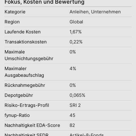
Fokus, Kosten und Bewertung
Kategorie
Anleihen, Unternehmen
Region
Global
Laufende Kosten
1,67%
Transaktionskosten
0,22%
Maximale
0%
Umschichtungsgebühr
Maximaler
4%
Ausgabeaufschlag
Rücknahmegebühr
0%
Depotgebühr
0,065%
Risiko-Ertrags-Profil
SRI 2
fynup-Ratio
45
Nachhaltigkeit EDA-Score
82
Nachhaltigkeit SFDR
Artikel-8-Fonds