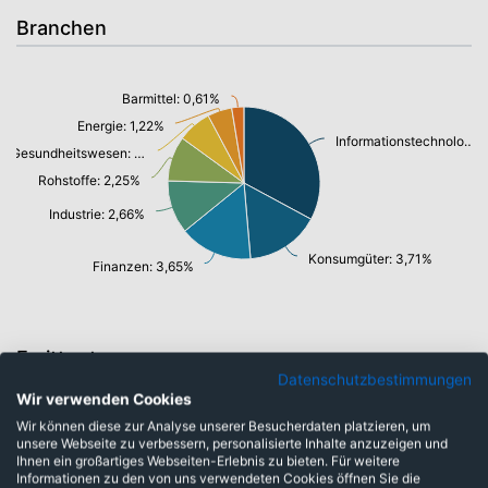
Branchen
Barmittel: 0,61%
Energie: 1,22%
Informationstechnologie/ Telekommunikation: 7,74%
Gesundheitswesen: 1,70%
Rohstoffe: 2,25%
Industrie: 2,66%
Konsumgüter: 3,71%
Finanzen: 3,65%
Emittenten
Datenschutzbestimmungen
Wir verwenden Cookies
Wir können diese zur Analyse unserer Besucherdaten platzieren, um
Barmittel: 0,61%
unsere Webseite zu verbessern, personalisierte Inhalte anzuzeigen und
supranationale Anleihen: 6,99%
Ihnen ein großartiges Webseiten-Erlebnis zu bieten. Für weitere
Informationen zu den von uns verwendeten Cookies öffnen Sie die
Unternehmensanleihen: 8,75%