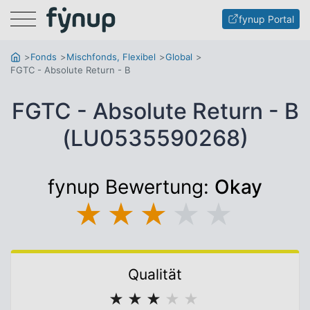
Menu
fynup Portal
Fonds
Mischfonds, Flexibel
Global
FGTC - Absolute Return - B
FGTC - Absolute Return - B
(LU0535590268)
fynup Bewertung:
Okay
★
★
★
★
★
Qualität
★
★
★
★
★