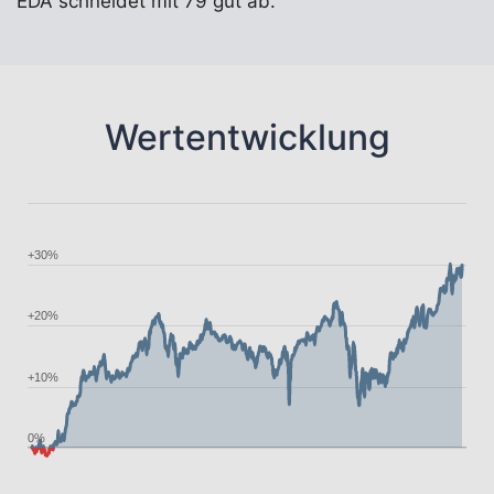
EDA schneidet mit 79 gut ab.
Wertentwicklung
+30%
+20%
+10%
0%