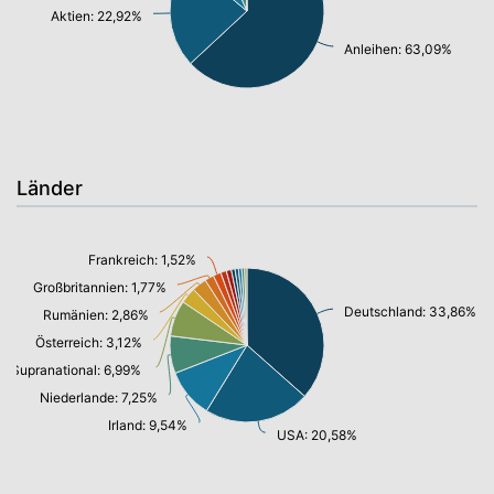
Aktien: 22,92%
Anleihen: 63,09%
Länder
Frankreich: 1,52%
Großbritannien: 1,77%
Deutschland: 33,86%
Rumänien: 2,86%
Österreich: 3,12%
Supranational: 6,99%
Niederlande: 7,25%
Irland: 9,54%
USA: 20,58%