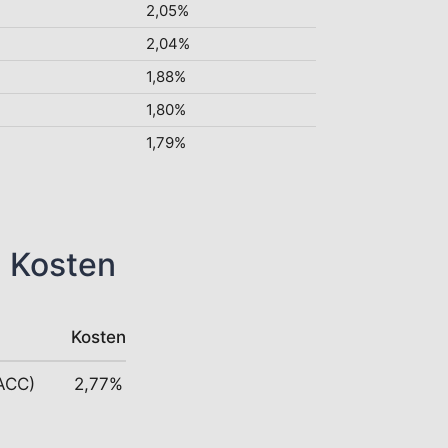
2,05%
2,04%
1,88%
1,80%
1,79%
n Kosten
Kosten
(ACC)
2,77%