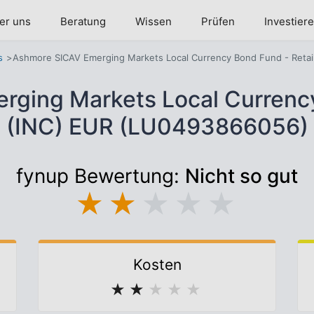
er uns
Beratung
Wissen
Prüfen
Investier
s
Ashmore SICAV Emerging Markets Local Currency Bond Fund - Retai
ging Markets Local Currency
(INC) EUR (LU0493866056)
fynup Bewertung:
Nicht so gut
★
★
★
★
★
Kosten
★
★
★
★
★