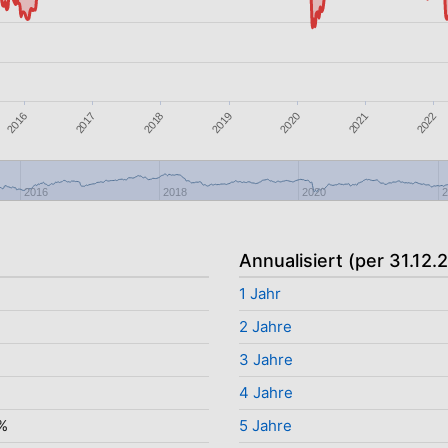
2016
2017
2018
2019
2020
2021
2022
2016
2018
2020
2
Annualisiert (per 31.12.
1 Jahr
2 Jahre
3 Jahre
%
4 Jahre
%
5 Jahre