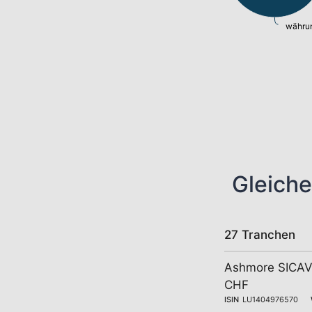
währun
Gleiche
27 Tranchen
Ashmore SICAV 
CHF
ISIN
LU1404976570