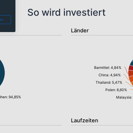
So wird investiert
en
Länder
Barmittel: 4,84%
China: 4,94%
Thailand: 5,47%
Polen: 6,60%
ihen: 94,85%
Malaysia:
Laufzeiten