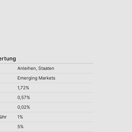
ertung
Anleihen, Staaten
Emerging Markets
1,72%
0,57%
0,02%
ühr
1%
5%