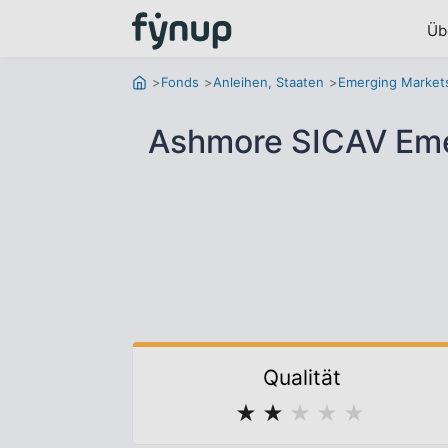
Üb
Fonds
Anleihen, Staaten
Emerging Market
Ashmore SICAV Emer
Qualität
★
★
★
★
★