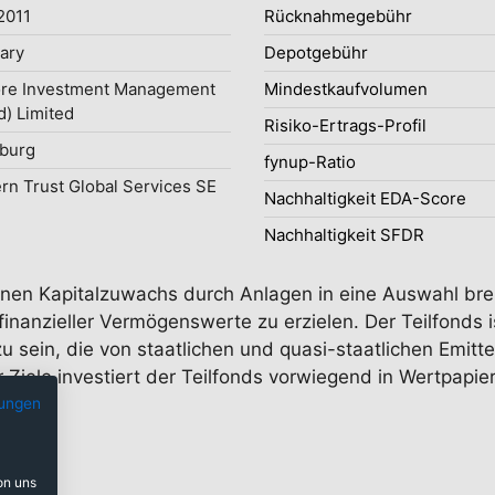
2011
Rücknahmegebühr
uary
Depotgebühr
re Investment Management
Mindestkaufvolumen
d) Limited
Risiko-Ertrags-Profil
burg
fynup-Ratio
rn Trust Global Services SE
Nachhaltigkeit EDA-Score
Nachhaltigkeit SFDR
einen Kapitalzuwachs durch Anlagen in eine Auswahl bre
finanzieller Vermögenswerte zu erzielen. Der Teilfonds 
zu sein, die von staatlichen und quasi-staatlichen Emit
 Ziele investiert der Teilfonds vorwiegend in Wertpapi
ungen
on uns