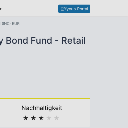
en
fynup Portal
l (INC) EUR
 Bond Fund - Retail
Nachhaltigkeit
★
★
★
★
★