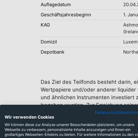
Auflagedatum
20.04.
Geschäftsjahresbeginn
1. Jan
KAG
Ashmo
(Irelan
Domizil
Luxem
Depotbank
Northe
Das Ziel des Teilfonds besteht darin, 
Wertpapiere und/oder anderer liquider 
und ähnlichen Instrumenten investiert 
begeben wurden. Zur Erreichung seiner
Schwellenländern lauten.
Datenschutzbestimm
Wir verwenden Cookies
Wir können diese zur Analyse unserer Besucherdaten platzieren, um unsere
Webseite zu verbessern, personalisierte Inhalte anzuzeigen und Ihnen ein
großartiges Webseiten-Erlebnis zu bieten. Für weitere Informationen zu den v