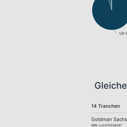
US-D
Gleiche
14 Tranchen
Goldman Sachs 
ISIN
LU0370038597