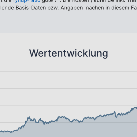
rt die
fynup-ratio
gute 71. Die Kosten (laufende inkl. Tra
ehlende Basis-Daten bzw. Angaben machen in diesem Fa
Wertentwicklung