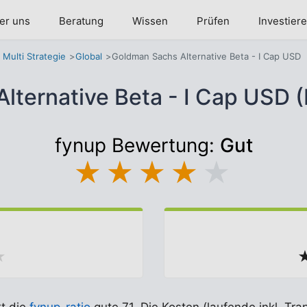
er uns
Beratung
Wissen
Prüfen
Investier
Multi Strategie
Global
Goldman Sachs Alternative Beta - I Cap USD
lternative Beta - I Cap US
fynup Bewertung:
Gut
★
★
★
★
★
★