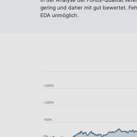
In der Analyse der Fonds-Qualität liefe
gering und daher mit gut bewertet. F
EDA unmöglich.
+150%
+100%
+50%
0%