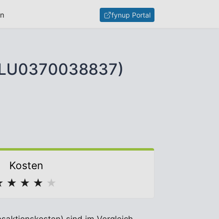
en
fynup Portal
D (LU0370038837)
Kosten
★
★
★
★
★