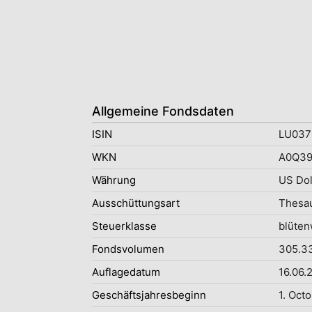
Allgemeine Fondsdaten
ISIN
LU037
WKN
A0Q3
Währung
US Dol
Ausschüttungsart
Thesau
Steuerklasse
blüten
Fondsvolumen
305.3
Auflagedatum
16.06.
Geschäftsjahresbeginn
1. Oct