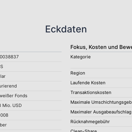
Eckdaten
Fokus, Kosten und Bew
0038837
Kategorie
9S
Region
lar
Laufende Kosten
rierend
Transaktionskosten
weißer Fonds
Maximale Umschichtungsgeb
3 Mio. USD
Maximaler Ausgabeaufschlag
2008
Rücknahmegebühr
ober
Clean-Share