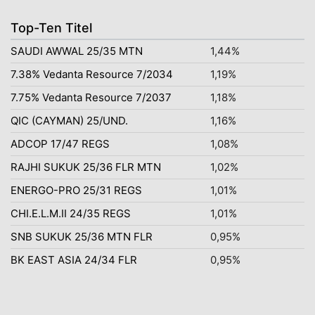
Top-Ten Titel
SAUDI AWWAL 25/35 MTN
1,44%
7.38% Vedanta Resource 7/2034
1,19%
7.75% Vedanta Resource 7/2037
1,18%
QIC (CAYMAN) 25/UND.
1,16%
ADCOP 17/47 REGS
1,08%
RAJHI SUKUK 25/36 FLR MTN
1,02%
ENERGO-PRO 25/31 REGS
1,01%
CHI.E.L.M.II 24/35 REGS
1,01%
SNB SUKUK 25/36 MTN FLR
0,95%
BK EAST ASIA 24/34 FLR
0,95%