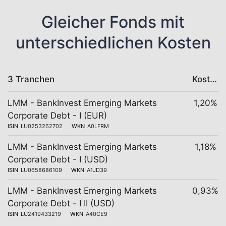
Gleicher Fonds mit
unterschiedlichen Kosten
3 Tranchen
Kosten
LMM - BankInvest Emerging Markets
1,20%
Corporate Debt - I (EUR)
ISIN
LU0253262702
WKN
A0LFRM
LMM - BankInvest Emerging Markets
1,18%
Corporate Debt - I (USD)
ISIN
LU0658686109
WKN
A1JD39
LMM - BankInvest Emerging Markets
0,93%
Corporate Debt - I II (USD)
ISIN
LU2419433219
WKN
A40CE9