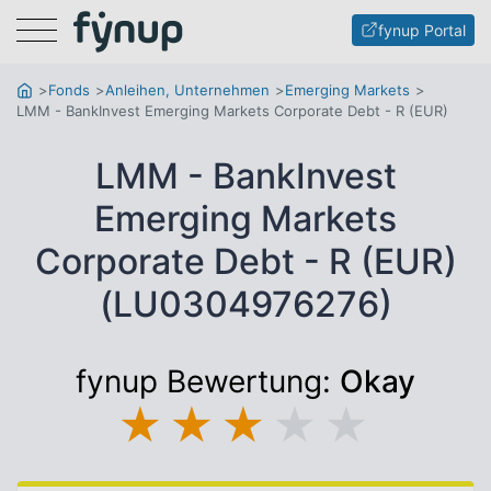
Menu
fynup Portal
Fonds
Anleihen, Unternehmen
Emerging Markets
LMM - BankInvest Emerging Markets Corporate Debt - R (EUR)
LMM - BankInvest
Emerging Markets
Corporate Debt - R (EUR)
(LU0304976276)
fynup Bewertung:
Okay
★
★
★
★
★