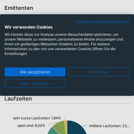
Emittenten
Datenschutzbestimmungen
Wir verwenden Cookies
supranationale Anleihen: 0,85%
Wir können diese zur Analyse unserer Besucherdaten platzieren, um
staatl. Unternehmensanleihen: 0,87%
unsere Webseite zu verbessern, personalisierte Inhalte anzuzeigen und
Staatsanleihen u. öffentl.Anleihen: 1,50%
Ihnen ein großartiges Webseiten-Erlebnis zu bieten. Für weitere
Informationen zu den von uns verwendeten Cookies öffnen Sie die
Bankschuldverschreibung: 16,30%
Einstellungen.
Unternehmensanleihen: 67,97%
Alle akzeptieren
Ablehnen
Nein, anpassen
Laufzeiten
sehr kurze Laufzeiten: 1,84%
open end: 9,54%
mittlere Laufzeiten: 23,35%