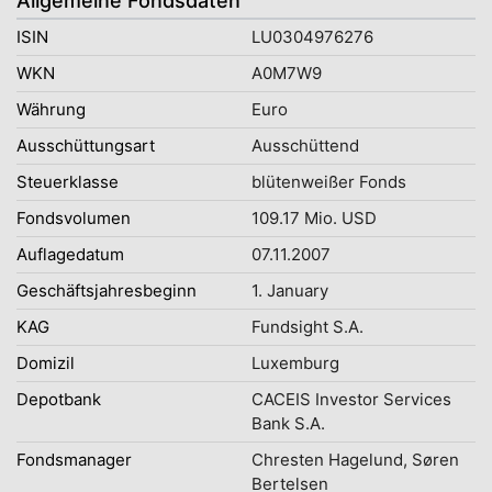
Allgemeine Fondsdaten
ISIN
LU0304976276
WKN
A0M7W9
Währung
Euro
Ausschüttungsart
Ausschüttend
Steuerklasse
blütenweißer Fonds
Fondsvolumen
109.17 Mio. USD
Auflagedatum
07.11.2007
Geschäftsjahresbeginn
1. January
KAG
Fundsight S.A.
Domizil
Luxemburg
Depotbank
CACEIS Investor Services
Bank S.A.
Fondsmanager
Chresten Hagelund, Søren
Bertelsen