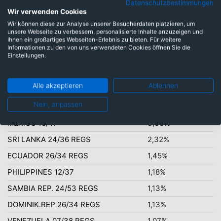
Datenschutzbestimmungen
Wir verwenden Cookies
US-Dollar: 92,45%
Wir können diese zur Analyse unserer Besucherdaten platzieren, um
unsere Webseite zu verbessern, personalisierte Inhalte anzuzeigen und
Ihnen ein großartiges Webseiten-Erlebnis zu bieten. Für weitere
Informationen zu den von uns verwendeten Cookies öffnen Sie die
Einstellungen.
Top-Ten Titel
KOLUMBIEN 22/33
8,58%
Alle akzeptieren
Ablehnen
RUMAENIEN 18/48 MTN REGS
5,47%
Nein, anpassen
Parvest Bond World Emerging Local
4,89%
MEXICO 16/47
3,33%
SRI LANKA 24/36 REGS
2,32%
ECUADOR 26/34 REGS
1,45%
PHILIPPINES 12/37
1,18%
SAMBIA REP. 24/53 REGS
1,13%
DOMINIK.REP 26/34 REGS
1,13%
VENEZUELA 07/38 REGS
1,07%