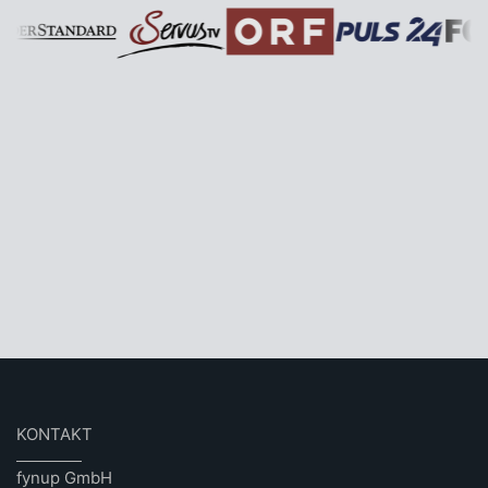
KONTAKT
fynup GmbH