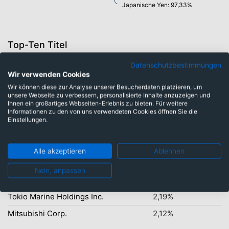
Japanische Yen: 97,33%
Top-Ten Titel
Mitsubishi UFJ Finl Grp Inc.
5,20%
Datenschutzbestimmungen
Wir verwenden Cookies
Mizuho Financial Group Inc.
3,69%
Wir können diese zur Analyse unserer Besucherdaten platzieren, um
Sony Group Corp.
3,52%
unsere Webseite zu verbessern, personalisierte Inhalte anzuzeigen und
Ihnen ein großartiges Webseiten-Erlebnis zu bieten. Für weitere
Keyence Corp.
Informationen zu den von uns verwendeten Cookies öffnen Sie die
3,07%
Einstellungen.
Hitachi Ltd.
2,83%
Toyota Motor Corp.
2,74%
Alle akzeptieren
Ablehnen
SoftBank Group Corp.
2,62%
Nein, anpassen
Sumitomo Electric Ind. Ltd.
2,43%
Tokio Marine Holdings Inc.
2,19%
Mitsubishi Corp.
2,12%