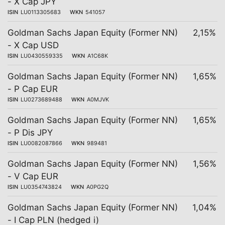
- X Cap JPY
ISIN
LU0113305683
WKN
541057
Goldman Sachs Japan Equity (Former NN)
2,15%
- X Cap USD
ISIN
LU0430559335
WKN
A1C68K
Goldman Sachs Japan Equity (Former NN)
1,65%
- P Cap EUR
ISIN
LU0273689488
WKN
A0MJVK
Goldman Sachs Japan Equity (Former NN)
1,65%
- P Dis JPY
ISIN
LU0082087866
WKN
989481
Goldman Sachs Japan Equity (Former NN)
1,56%
- V Cap EUR
ISIN
LU0354743824
WKN
A0PG2Q
Goldman Sachs Japan Equity (Former NN)
1,04%
- I Cap PLN (hedged i)