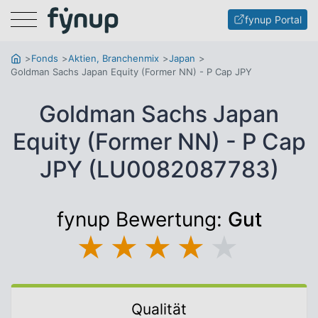
Menu
fynup Portal
Fonds
Aktien, Branchenmix
Japan
Goldman Sachs Japan Equity (Former NN) - P Cap JPY
Goldman Sachs Japan
Equity (Former NN) - P Cap
JPY (LU0082087783)
fynup Bewertung:
Gut
★
★
★
★
★
Qualität