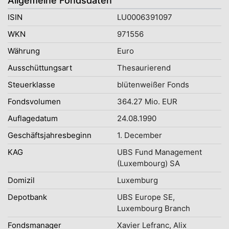
Allgemeine Fondsdaten
ISIN
LU0006391097
WKN
971556
Währung
Euro
Ausschüttungsart
Thesaurierend
Steuerklasse
blütenweißer Fonds
Fondsvolumen
364.27 Mio. EUR
Auflagedatum
24.08.1990
Geschäftsjahresbeginn
1. December
KAG
UBS Fund Management
(Luxembourg) SA
Domizil
Luxemburg
Depotbank
UBS Europe SE,
Luxembourg Branch
Fondsmanager
Xavier Lefranc, Alix