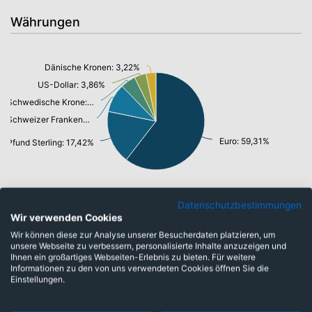
Währungen
Dänische Kronen: 3,22%
US-Dollar: 3,86%
Schwedische Krone: 4,96%
Schweizer Franken: 9,33%
Euro: 59,31%
Pfund Sterling: 17,42%
Datenschutzbestimmungen
Wir verwenden Cookies
Top-Ten Titel
Wir können diese zur Analyse unserer Besucherdaten platzieren, um
unsere Webseite zu verbessern, personalisierte Inhalte anzuzeigen und
ASML Holding N.V.
5,03%
Ihnen ein großartiges Webseiten-Erlebnis zu bieten. Für weitere
Informationen zu den von uns verwendeten Cookies öffnen Sie die
Banco Bilbao Vizcaya Argent.
3,58%
Einstellungen.
Novartis AG
3,48%