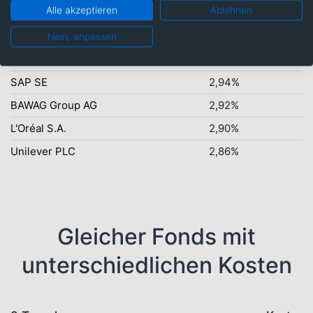
Alle akzeptieren
Ablehnen
Schneider Electric SE
3,47%
Aalberts N.V.
3,07%
Nein, anpassen
Shell PLC
3,05%
SAP SE
2,94%
BAWAG Group AG
2,92%
L'Oréal S.A.
2,90%
Unilever PLC
2,86%
Gleicher Fonds mit
unterschiedlichen Kosten