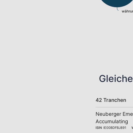
währun
Gleiche
42 Tranchen
Neuberger Emer
Accumulating
ISIN
IE00BDFBJ891