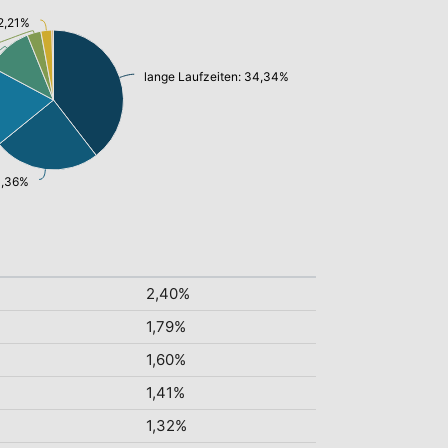
 2,21%
lange Laufzeiten: 34,34%
21,36%
2,40%
1,79%
1,60%
1,41%
1,32%