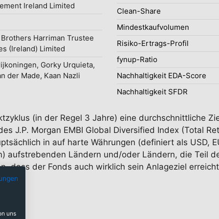
ment Ireland Limited
Clean-Share
Mindestkaufvolumen
Brothers Harriman Trustee
Risiko-Ertrags-Profil
es (Ireland) Limited
fynup-Ratio
ijkoningen, Gorky Urquieta,
an der Made, Kaan Nazli
Nachhaltigkeit EDA-Score
Nachhaltigkeit SFDR
tzyklus (in der Regel 3 Jahre) eine durchschnittliche Zie
es J.P. Morgan EMBI Global Diversified Index (Total Ret
ptsächlich in auf harte Währungen (definiert als USD, 
lten) aufstrebenden Ländern und/oder Ländern, die Teil
, dass der Fonds auch wirklich sein Anlageziel erreicht,
ungen
on uns