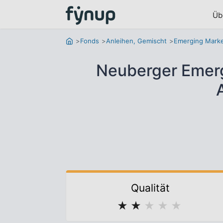
Üb
Fonds
Anleihen, Gemischt
Emerging Mark
Neuberger Emerg
Qualität
★
★
★
★
★