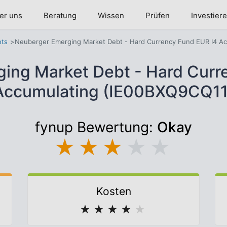
er uns
Beratung
Wissen
Prüfen
Investier
ets
Neuberger Emerging Market Debt - Hard Currency Fund EUR I4 Ac
ing Market Debt - Hard Curr
Accumulating (IE00BXQ9CQ11
fynup Bewertung:
Okay
★
★
★
★
★
Kosten
★
★
★
★
★