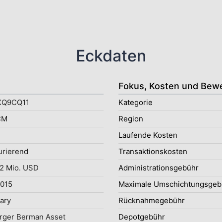
Eckdaten
Fokus, Kosten und Bew
XQ9CQ11
Kategorie
CM
Region
Laufende Kosten
rierend
Transaktionskosten
2 Mio. USD
Administrationsgebühr
2015
Maximale Umschichtungsgeb
uary
Rücknahmegebühr
rger Berman Asset
Depotgebühr