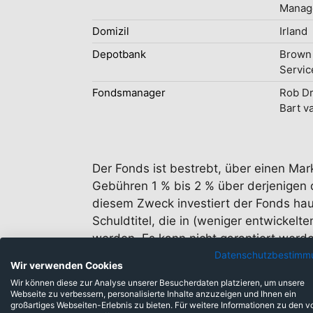
Manage
Domizil
Irland
Depotbank
Brown 
Servic
Fondsmanager
Rob Dr
Bart v
Der Fonds ist bestrebt, über einen Mark
Gebühren 1 % bis 2 % über derjenigen d
diesem Zweck investiert der Fonds hau
Schuldtitel, die in (weniger entwicke
werden. Es kann nicht garantiert werden
ausgesetzt.
Datenschutzbestimm
Wir verwenden Cookies
Wir können diese zur Analyse unserer Besucherdaten platzieren, um unsere
Webseite zu verbessern, personalisierte Inhalte anzuzeigen und Ihnen ein
großartiges Webseiten-Erlebnis zu bieten. Für weitere Informationen zu den v