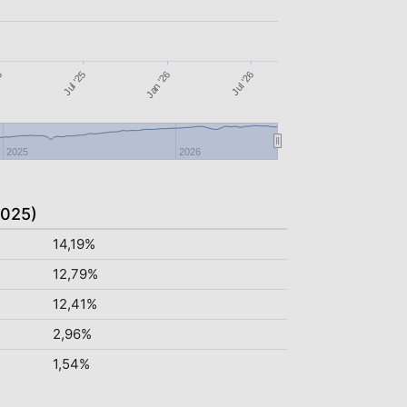
Jan '26
5
Jul '26
Jul '25
2025
2026
2025)
14,19%
12,79%
12,41%
2,96%
1,54%