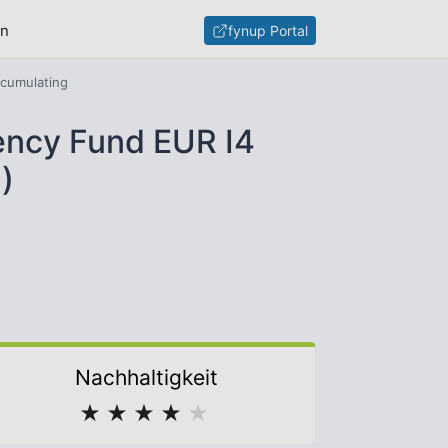
en
fynup Portal
cumulating
ency Fund EUR I4
)
Nachhaltigkeit
★
★
★
★
★