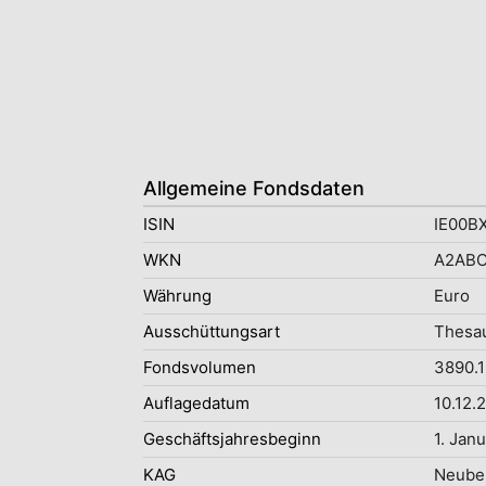
Allgemeine Fondsdaten
ISIN
IE00B
WKN
A2AB
Währung
Euro
Ausschüttungsart
Thesau
Fondsvolumen
3890.1
Auflagedatum
10.12.
Geschäftsjahresbeginn
1. Jan
KAG
Neube