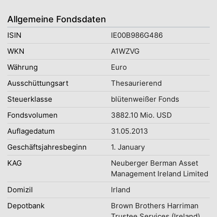
Allgemeine Fondsdaten
ISIN
IE00B986G486
WKN
A1WZVG
Währung
Euro
Ausschüttungsart
Thesaurierend
Steuerklasse
blütenweißer Fonds
Fondsvolumen
3882.10 Mio. USD
Auflagedatum
31.05.2013
Geschäftsjahresbeginn
1. January
KAG
Neuberger Berman Asset
Management Ireland Limited
Domizil
Irland
Depotbank
Brown Brothers Harriman
Trustee Services (Ireland)