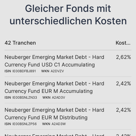
Gleicher Fonds mit
unterschiedlichen Kosten
42 Tranchen
Kosten
Neuberger Emerging Market Debt - Hard
2,62%
Currency Fund USD C1 Accumulating
ISIN
IE00BDFBJ891
WKN
A2DVZV
Neuberger Emerging Market Debt - Hard
2,42%
Currency Fund EUR M Accumulating
ISIN
IE00BSNLZN33
WKN
A2AD3V
Neuberger Emerging Market Debt - Hard
2,42%
Currency Fund EUR M Distributing
ISIN
IE00BSNLZP56
WKN
A2AD3W