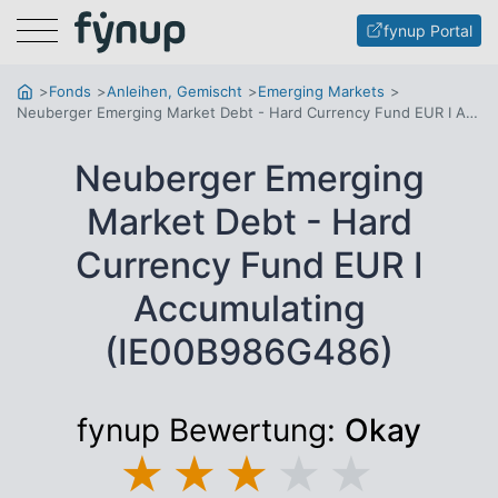
Menu
fynup Portal
Fonds
Anleihen, Gemischt
Emerging Markets
Neuberger Emerging Market Debt - Hard Currency Fund EUR I Accumulating
Neuberger Emerging
Market Debt - Hard
Currency Fund EUR I
Accumulating
(IE00B986G486)
fynup Bewertung:
Okay
★
★
★
★
★