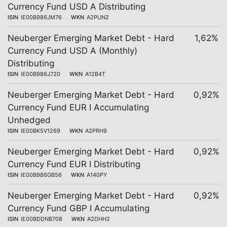
Currency Fund USD A Distributing
ISIN
IE00B986JM76
WKN
A2PUN2
Neuberger Emerging Market Debt - Hard
1,62%
Currency Fund USD A (Monthly)
Distributing
ISIN
IE00B986J720
WKN
A12B4T
Neuberger Emerging Market Debt - Hard
0,92%
Currency Fund EUR I Accumulating
Unhedged
ISIN
IE00BK5V1269
WKN
A2PRH9
Neuberger Emerging Market Debt - Hard
0,92%
Currency Fund EUR I Distributing
ISIN
IE00B986GB56
WKN
A140PY
Neuberger Emerging Market Debt - Hard
0,92%
Currency Fund GBP I Accumulating
ISIN
IE00BDDNB708
WKN
A2DHH2