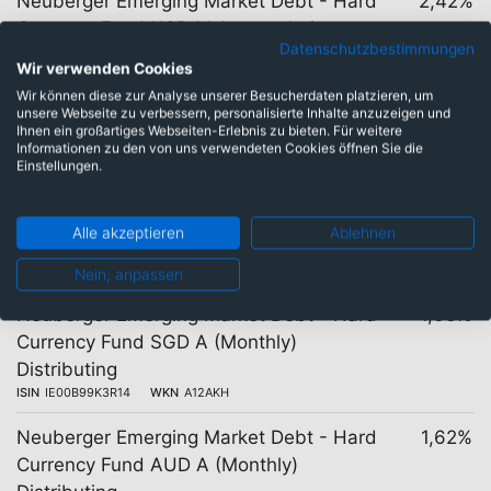
Neuberger Emerging Market Debt - Hard
2,42%
Currency Fund USD M Accumulating
Datenschutzbestimmungen
ISIN
IE00BDFBJ909
WKN
A2DVZW
Wir verwenden Cookies
Neuberger Emerging Market Debt - Hard
2,42%
Wir können diese zur Analyse unserer Besucherdaten platzieren, um
unsere Webseite zu verbessern, personalisierte Inhalte anzuzeigen und
Currency Fund USD M Distributing
Ihnen ein großartiges Webseiten-Erlebnis zu bieten. Für weitere
ISIN
Informationen zu den von uns verwendeten Cookies öffnen Sie die
IE00BDFBJB28
WKN
A2DVZX
Einstellungen.
Neuberger Emerging Market Debt - Hard
1,63%
Currency Fund HKD A (Monthly)
Alle akzeptieren
Ablehnen
Distributing
ISIN
IE00BF0K7C50
WKN
A2DUJ5
Nein, anpassen
Neuberger Emerging Market Debt - Hard
1,63%
Currency Fund SGD A (Monthly)
Distributing
ISIN
IE00B99K3R14
WKN
A12AKH
Neuberger Emerging Market Debt - Hard
1,62%
Currency Fund AUD A (Monthly)