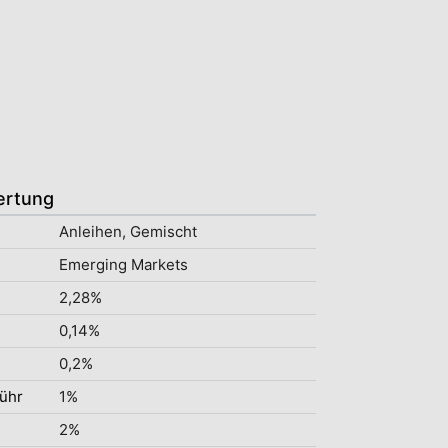
ertung
Anleihen, Gemischt
Emerging Markets
2,28%
0,14%
0,2%
ühr
1%
2%