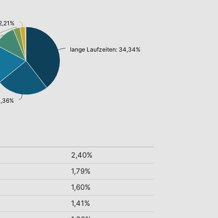
 2,21%
lange Laufzeiten: 34,34%
21,36%
2,40%
1,79%
1,60%
1,41%