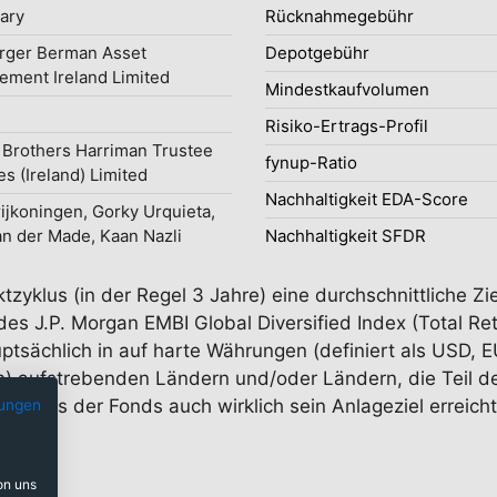
uary
Rücknahmegebühr
rger Berman Asset
Depotgebühr
ment Ireland Limited
Mindestkaufvolumen
Risiko-Ertrags-Profil
Brothers Harriman Trustee
fynup-Ratio
es (Ireland) Limited
Nachhaltigkeit EDA-Score
ijkoningen, Gorky Urquieta,
an der Made, Kaan Nazli
Nachhaltigkeit SFDR
tzyklus (in der Regel 3 Jahre) eine durchschnittliche Zie
es J.P. Morgan EMBI Global Diversified Index (Total Ret
ptsächlich in auf harte Währungen (definiert als USD, 
lten) aufstrebenden Ländern und/oder Ländern, die Teil
, dass der Fonds auch wirklich sein Anlageziel erreicht,
ungen
on uns