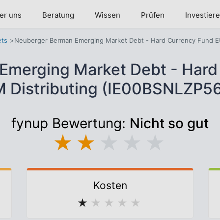
er uns
Beratung
Wissen
Prüfen
Investier
ets
Neuberger Berman Emerging Market Debt - Hard Currency Fund EU
Emerging Market Debt - Hard
M Distributing (IE00BSNLZP56
fynup Bewertung:
Nicht so gut
★
★
★
★
★
Kosten
★
★
★
★
★