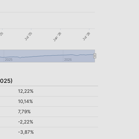
Jul '25
Jul '26
'25
Jan '26
2025
2026
2025)
12,22%
10,14%
7,79%
-2,22%
-3,87%