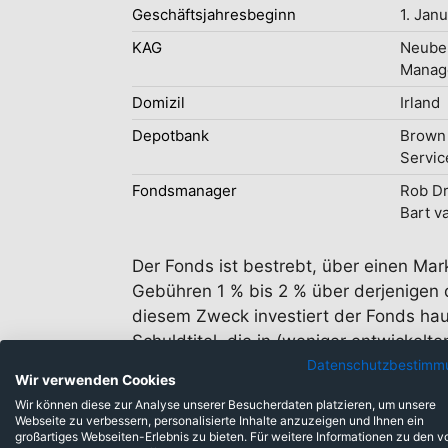
Geschäftsjahresbeginn
1. Jan
KAG
Neube
Manage
Domizil
Irland
Depotbank
Brown 
Servic
Fondsmanager
Rob Dr
Bart v
Der Fonds ist bestrebt, über einen Mark
Gebühren 1 % bis 2 % über derjenigen d
diesem Zweck investiert der Fonds hau
Schuldtitel, die in (weniger entwicke
werden. Es kann nicht garantiert werden
Datenschutzbestimm
Wir verwenden Cookies
ausgesetzt.
Wir können diese zur Analyse unserer Besucherdaten platzieren, um unsere
Webseite zu verbessern, personalisierte Inhalte anzuzeigen und Ihnen ein
großartiges Webseiten-Erlebnis zu bieten. Für weitere Informationen zu den v