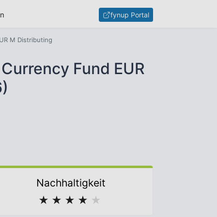
en
fynup Portal
R M Distributing
 Currency Fund EUR
)
Nachhaltigkeit
★
★
★
★
★