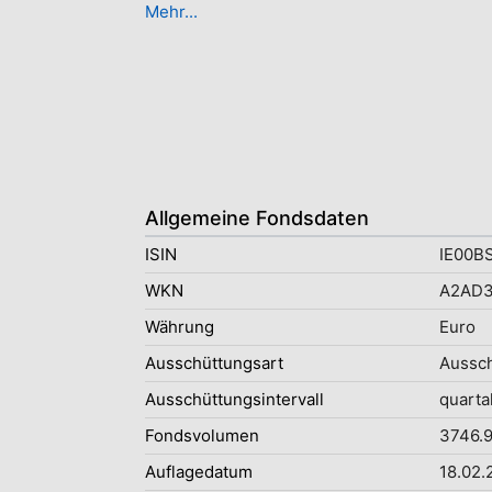
Mehr...
Allgemeine Fondsdaten
ISIN
IE00B
WKN
A2AD
Währung
Euro
Ausschüttungsart
Aussc
Ausschüttungsintervall
quarta
Fondsvolumen
3746.9
Auflagedatum
18.02.