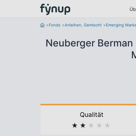
Üb
Fonds
Anleihen, Gemischt
Emerging Mark
Neuberger Berman 
Qualität
★
★
★
★
★