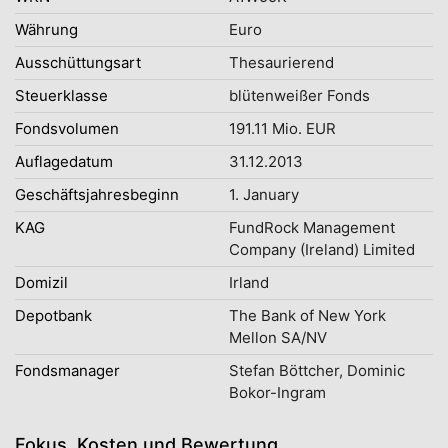
Währung
Euro
Ausschüttungsart
Thesaurierend
Steuerklasse
blütenweißer Fonds
Fondsvolumen
191.11 Mio. EUR
Auflagedatum
31.12.2013
Geschäftsjahresbeginn
1. January
KAG
FundRock Management
Company (Ireland) Limited
Domizil
Irland
Depotbank
The Bank of New York
Mellon SA/NV
Fondsmanager
Stefan Böttcher, Dominic
Bokor-Ingram
Fokus, Kosten und Bewertung