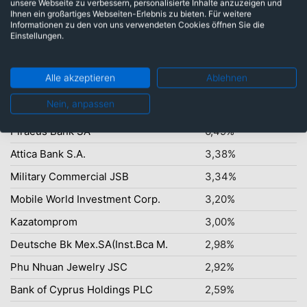
unsere Webseite zu verbessern, personalisierte Inhalte anzuzeigen und
Saudi-Arabischer Saudi Riyal: 3,71%
Ihnen ein großartiges Webseiten-Erlebnis zu bieten. Für weitere
Kasachischer Tenge: 4,07%
Informationen zu den von uns verwendeten Cookies öffnen Sie die
Einstellungen.
Südkoreanischer Won: 4,12%
Vietnamesischer New Dong: 19,35%
Mexikanische Peso Nuevo: 4,59%
Alle akzeptieren
Ablehnen
Nein, anpassen
Top-Ten Titel
Piraeus Bank SA
6,49%
Attica Bank S.A.
3,38%
Military Commercial JSB
3,34%
Mobile World Investment Corp.
3,20%
Kazatomprom
3,00%
Deutsche Bk Mex.SA(Inst.Bca M.
2,98%
Phu Nhuan Jewelry JSC
2,92%
Bank of Cyprus Holdings PLC
2,59%