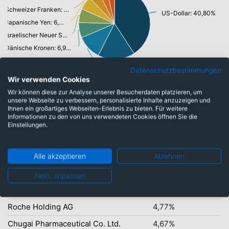
Schweizer Franken: 4,75%
US-Dollar: 40,80%
Japanische Yen: 6,09%
Israelischer Neuer Shekel: 6,24%
Dänische Kronen: 6,94%
Indische Rupie: 10,99%
Euro: 16,72%
Datenschutzbestimmungen
Wir verwenden Cookies
Wir können diese zur Analyse unserer Besucherdaten platzieren, um
unsere Webseite zu verbessern, personalisierte Inhalte anzuzeigen und
Top-Ten Titel
Ihnen ein großartiges Webseiten-Erlebnis zu bieten. Für weitere
Informationen zu den von uns verwendeten Cookies öffnen Sie die
Eli Lilly and Company
9,59%
Einstellungen.
argenx SE
6,52%
Teva Pharmaceutical Inds Ltd.
6,27%
Alle akzeptieren
Ablehnen
Enliven Therapeutics Inc.
5,08%
Nein, anpassen
Torrent Pharmaceuticals Ltd.
4,91%
Roche Holding AG
4,77%
Chugai Pharmaceutical Co. Ltd.
4,67%