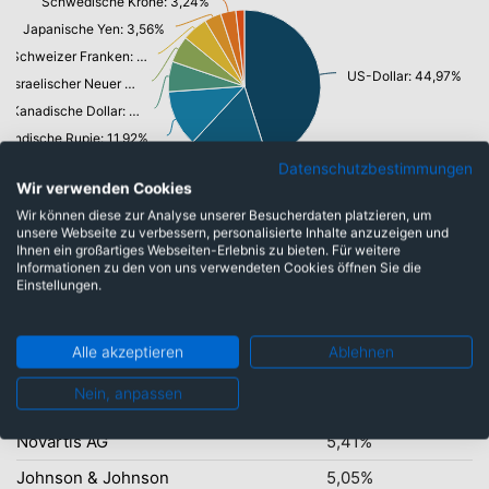
Schwedische Krone: 3,24%
Japanische Yen: 3,56%
Schweizer Franken: 5,41%
US-Dollar: 44,97%
Israelischer Neuer Shekel: 5,67%
Kanadische Dollar: 6,40%
Indische Rupie: 11,92%
Datenschutzbestimmungen
Euro: 16,77%
Wir verwenden Cookies
Wir können diese zur Analyse unserer Besucherdaten platzieren, um
unsere Webseite zu verbessern, personalisierte Inhalte anzuzeigen und
Ihnen ein großartiges Webseiten-Erlebnis zu bieten. Für weitere
Top-Ten Titel
Informationen zu den von uns verwendeten Cookies öffnen Sie die
Einstellungen.
Eli Lilly and Company
8,81%
Enliven Therapeutics Inc.
7,93%
Alle akzeptieren
Ablehnen
argenx SE
6,05%
Nein, anpassen
Teva Pharmaceutical Inds Ltd.
5,67%
Novartis AG
5,41%
Johnson & Johnson
5,05%