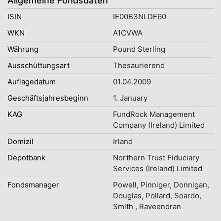
Allgemeine Fondsdaten
ISIN
IE00B3NLDF60
WKN
A1CVWA
Währung
Pound Sterling
Ausschüttungsart
Thesaurierend
Auflagedatum
01.04.2009
Geschäftsjahresbeginn
1. January
KAG
FundRock Management
Company (Ireland) Limited
Domizil
Irland
Depotbank
Northern Trust Fiduciary
Services (Ireland) Limited
Fondsmanager
Powell, Pinniger, Donnigan,
Douglas, Pollard, Soardo,
Smith , Raveendran