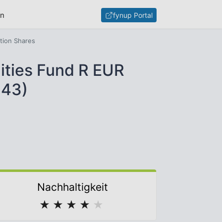
en
fynup Portal
ution Shares
nities Fund R EUR
S43)
Nachhaltigkeit
★
★
★
★
★