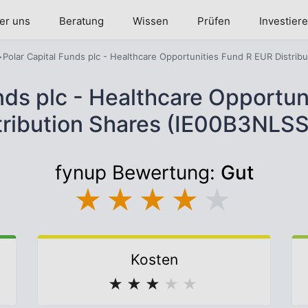
er uns
Beratung
Wissen
Prüfen
Investier
Polar Capital Funds plc - Healthcare Opportunities Fund R EUR Distrib
nds plc - Healthcare Opportu
tribution Shares (IE00B3NLS
fynup Bewertung:
Gut
★
★
★
★
★
Kosten
★
★
★
★
★