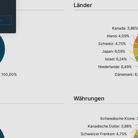
Länder
en
Kanada: 3,86%
Irland: 4,09%
Schweiz: 4,75%
Japan: 6,09%
Israel: 6,24%
Niederlande: 6,49%
: 100,00%
Dänemark: 6
Währungen
Schwedische Krone: 
Kanadische Dollar: 3,86%
Schweizer Franken: 4,75%