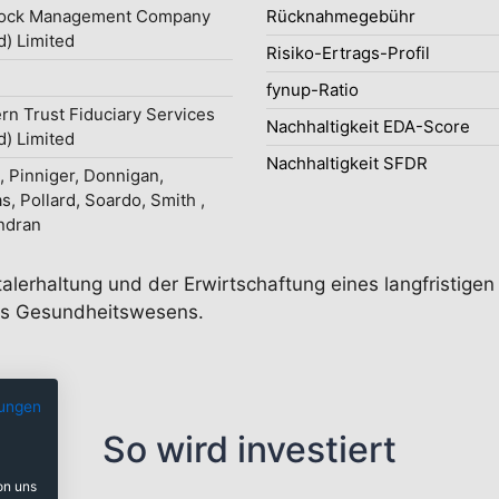
ock Management Company
Rücknahmegebühr
d) Limited
Risiko-Ertrags-Profil
fynup-Ratio
rn Trust Fiduciary Services
Nachhaltigkeit EDA-Score
d) Limited
Nachhaltigkeit SFDR
, Pinniger, Donnigan,
s, Pollard, Soardo, Smith ,
ndran
talerhaltung und der Erwirtschaftung eines langfristig
es Gesundheitswesens.
ungen
So wird investiert
on uns