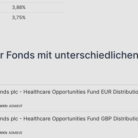
3,88%
3,75%
r Fonds mit unterschiedliche
unds plc - Healthcare Opportunities Fund EUR Distributi
WKN
A0M8VF
unds plc - Healthcare Opportunities Fund GBP Distributi
WKN
A0M8VE