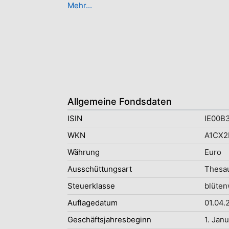
Mehr...
Allgemeine Fondsdaten
ISIN
IE00B
WKN
A1CX2
Währung
Euro
Ausschüttungsart
Thesau
Steuerklasse
blüten
Auflagedatum
01.04.
Geschäftsjahresbeginn
1. Jan