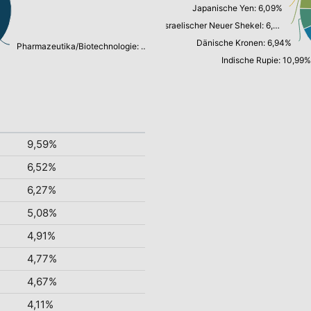
Japanische Yen: 6,09%
Israelischer Neuer Shekel: 6,24%
Dänische Kronen: 6,94%
Pharmazeutika/Biotechnologie: 71,55%
Indische Rupie: 10,99%
9,59%
6,52%
6,27%
5,08%
4,91%
4,77%
4,67%
4,11%