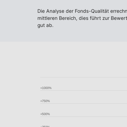
Die Analyse der Fonds-Qualität errech
mittleren Bereich, dies führt zur Bewe
gut ab.
+1000%
+750%
+500%