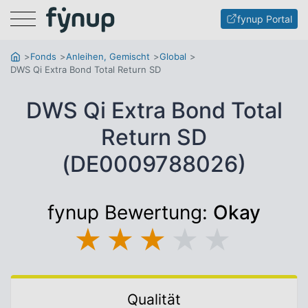
Menu
fynup Portal
Fonds
Anleihen, Gemischt
Global
DWS Qi Extra Bond Total Return SD
DWS Qi Extra Bond Total
Return SD
(DE0009788026)
fynup Bewertung:
Okay
★
★
★
★
★
Qualität