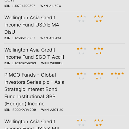
ISIN
LU0794790807
WKN
A1JZ9W
★
★
★
★
★
★
Wellington Asia Credit
★
★
★
★
Income Fund USD E M4
DisU
ISIN
LU2585198257
WKN
A3E4WL
★
★
★
★
★
★
Wellington Asia Credit
★
★
★
★
Income Fund SGD T AccH
ISIN
LU2926256269
WKN
WK00D6
★
★
★
★
★
★
★
★
★
★
PIMCO Funds - Global
★
★
★
★
★
Investors Series plc - Asia
Strategic Interest Bond
Fund Institutional GBP
(Hedged) Income
ISIN
IE000KARM2D9
WKN
A3CTUX
★
★
★
★
★
★
Wellington Asia Credit
★
★
★
★
Income Fund USD S M4