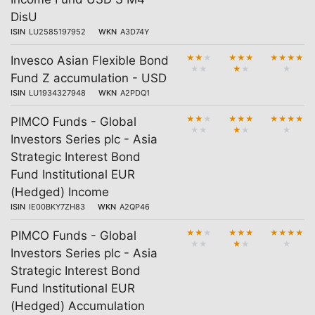
DisU
ISIN
LU2585197952
WKN
A3D74Y
★
★
★
★
★
★
★
★
★
★
Invesco Asian Flexible Bond
★
★
★
★
★
Fund Z accumulation - USD
ISIN
LU1934327948
WKN
A2PDQ1
★
★
★
★
★
★
★
★
★
★
PIMCO Funds - Global
★
★
★
★
★
Investors Series plc - Asia
Strategic Interest Bond
Fund Institutional EUR
(Hedged) Income
ISIN
IE00BKY7ZH83
WKN
A2QP46
★
★
★
★
★
★
★
★
★
★
PIMCO Funds - Global
★
★
★
★
★
Investors Series plc - Asia
Strategic Interest Bond
Fund Institutional EUR
(Hedged) Accumulation