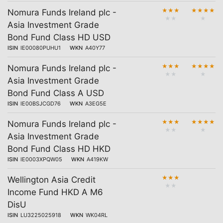
★
★
★
★
★
★
★
Nomura Funds Ireland plc -
★
★
★
Asia Investment Grade
Bond Fund Class HD USD
ISIN
IE00080PUHU1
WKN
A40Y77
★
★
★
★
★
★
★
Nomura Funds Ireland plc -
★
★
★
Asia Investment Grade
Bond Fund Class A USD
ISIN
IE00BSJCGD76
WKN
A3EG5E
★
★
★
★
★
★
★
Nomura Funds Ireland plc -
★
★
★
Asia Investment Grade
Bond Fund Class HD HKD
ISIN
IE0003XPQW05
WKN
A419KW
★
★
★
Wellington Asia Credit
★
★
Income Fund HKD A M6
DisU
ISIN
LU3225025918
WKN
WK04RL