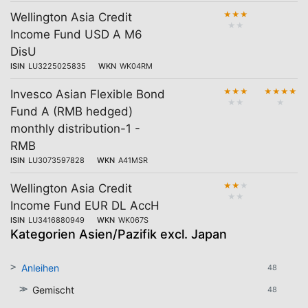
★
★
★
Wellington Asia Credit
★
★
Income Fund USD A M6
DisU
ISIN
LU3225025835
WKN
WK04RM
★
★
★
★
★
★
★
Invesco Asian Flexible Bond
★
★
★
Fund A (RMB hedged)
monthly distribution-1 -
RMB
ISIN
LU3073597828
WKN
A41MSR
★
★
★
Wellington Asia Credit
★
★
Income Fund EUR DL AccH
ISIN
LU3416880949
WKN
WK067S
Kategorien Asien/Pazifik excl. Japan
Anleihen
48
Gemischt
48