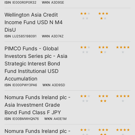
ISIN
IE000R0P0R32
WKN
A3D9SE
★
★
★
★
★
★
Wellington Asia Credit
★
★
★
★
Income Fund USD N M4
DisU
ISIN
LU2585198091
WKN
A3D74Z
★
★
★
★
★
★
★
★
★
★
PIMCO Funds - Global
★
★
★
★
★
Investors Series plc - Asia
Strategic Interest Bond
Fund Institutional USD
Accumulation
ISIN
IE000PWY3PA6
WKN
A3D9SD
★
★
★
★
★
★
★
★
★
★
Nomura Funds Ireland plc -
★
★
★
★
★
Asia Investment Grade
Bond Fund Class F JPY
ISIN
IE00BMWHQN76
WKN
A40E1M
★
★
★
★
★
★
★
★
★
★
Nomura Funds Ireland plc -
★
★
★
★
★