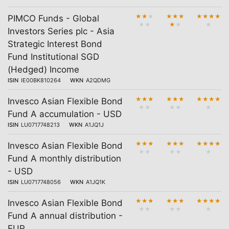
★
★
★
★
★
★
★
★
★
★
PIMCO Funds - Global
★
★
★
★
★
Investors Series plc - Asia
Strategic Interest Bond
Fund Institutional SGD
(Hedged) Income
ISIN
IE00BK810264
WKN
A2QDMG
★
★
★
★
★
★
★
★
★
★
Invesco Asian Flexible Bond
★
★
★
★
★
Fund A accumulation - USD
ISIN
LU0717748213
WKN
A1JQ1J
★
★
★
★
★
★
★
★
★
★
Invesco Asian Flexible Bond
★
★
★
★
★
Fund A monthly distribution
- USD
ISIN
LU0717748056
WKN
A1JQ1K
★
★
★
★
★
★
★
★
★
★
Invesco Asian Flexible Bond
★
★
★
★
★
Fund A annual distribution -
EUR