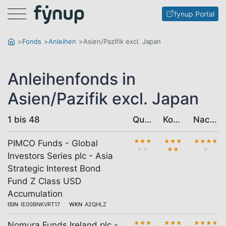
Menu
fynup Portal
Fonds
Anleihen
Asien/Pazifik excl. Japan
Anleihenfonds in
Asien/Pazifik excl. Japan
1 bis 48
Qualität
Kosten
Nachhaltigkeit
★
★
★
★
★
★
★
★
★
★
PIMCO Funds - Global
★
★
★
★
★
Investors Series plc - Asia
Strategic Interest Bond
Fund Z Class USD
Accumulation
ISIN
IE00BNKVRT17
WKN
A2QHLZ
★
★
★
★
★
★
★
★
★
★
Nomura Funds Ireland plc -