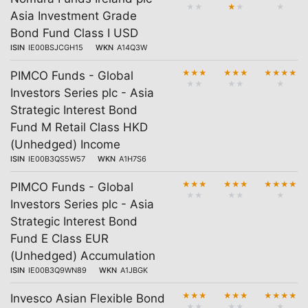
★
★
★
★
★
Asia Investment Grade
Bond Fund Class I USD
ISIN
IE00BSJCGH15
WKN
A14Q3W
★
★
★
★
★
★
★
★
★
★
PIMCO Funds - Global
★
★
★
★
★
Investors Series plc - Asia
Strategic Interest Bond
Fund M Retail Class HKD
(Unhedged) Income
ISIN
IE00B3QS5W57
WKN
A1H7S6
★
★
★
★
★
★
★
★
★
★
PIMCO Funds - Global
★
★
★
★
★
Investors Series plc - Asia
Strategic Interest Bond
Fund E Class EUR
(Unhedged) Accumulation
ISIN
IE00B3Q9WN89
WKN
A1JBGK
★
★
★
★
★
★
★
★
★
★
Invesco Asian Flexible Bond
★
★
★
★
★