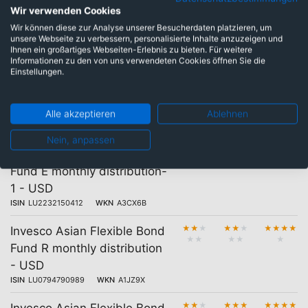
Investors Series plc - Asia
Wir verwenden Cookies
Strategic Interest Bond
Wir können diese zur Analyse unserer Besucherdaten platzieren, um
Fund E Class EUR (Hedged)
unsere Webseite zu verbessern, personalisierte Inhalte anzuzeigen und
Ihnen ein großartiges Webseiten-Erlebnis zu bieten. Für weitere
Accumulation
Informationen zu den von uns verwendeten Cookies öffnen Sie die
ISIN
IE00BMDQ3Y33
WKN
A2QMYC
Einstellungen.
★
★
★
Wellington Asia Credit
★
★
Income Fund USD T AccU
Alle akzeptieren
Ablehnen
ISIN
LU3370265087
WKN
WK06AS
Nein, anpassen
★
★
★
★
★
★
★
★
★
★
Invesco Asian Flexible Bond
★
★
★
★
★
Fund E monthly distribution-
1 - USD
ISIN
LU2232150412
WKN
A3CX6B
★
★
★
★
★
★
★
★
★
★
Invesco Asian Flexible Bond
★
★
★
★
★
Fund R monthly distribution
- USD
ISIN
LU0794790989
WKN
A1JZ9X
★
★
★
★
★
★
★
★
★
★