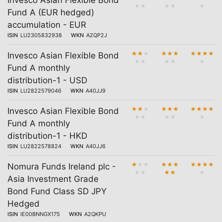
Invesco Asian Flexible Bond
★
★
★
★
★
Fund A (EUR hedged)
accumulation - EUR
ISIN
LU2305832938
WKN
A2QP2J
★
★
★
★
★
★
★
★
★
★
Invesco Asian Flexible Bond
★
★
★
★
★
Fund A monthly
distribution-1 - USD
ISIN
LU2822579046
WKN
A40JJ9
★
★
★
★
★
★
★
★
★
★
Invesco Asian Flexible Bond
★
★
★
★
★
Fund A monthly
distribution-1 - HKD
ISIN
LU2822578824
WKN
A40JJ6
★
★
★
★
★
★
★
★
★
★
Nomura Funds Ireland plc -
★
★
★
★
★
Asia Investment Grade
Bond Fund Class SD JPY
Hedged
ISIN
IE00BNNGX175
WKN
A2QKPU