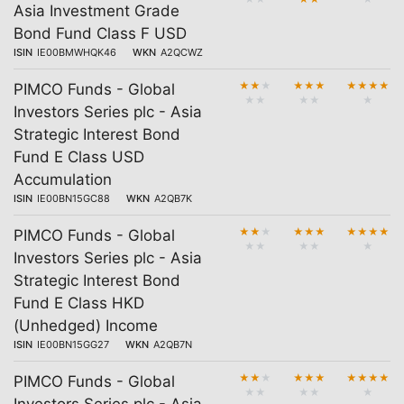
Asia Investment Grade
Bond Fund Class F USD
ISIN
IE00BMWHQK46
WKN
A2QCWZ
★
★
★
★
★
★
★
★
★
★
PIMCO Funds - Global
★
★
★
★
★
Investors Series plc - Asia
Strategic Interest Bond
Fund E Class USD
Accumulation
ISIN
IE00BN15GC88
WKN
A2QB7K
★
★
★
★
★
★
★
★
★
★
PIMCO Funds - Global
★
★
★
★
★
Investors Series plc - Asia
Strategic Interest Bond
Fund E Class HKD
(Unhedged) Income
ISIN
IE00BN15GG27
WKN
A2QB7N
★
★
★
★
★
★
★
★
★
★
PIMCO Funds - Global
★
★
★
★
★