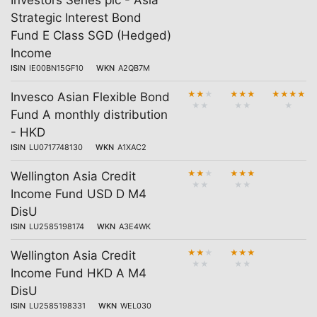
Investors Series plc - Asia
Strategic Interest Bond
Fund E Class SGD (Hedged)
Income
ISIN
IE00BN15GF10
WKN
A2QB7M
★
★
★
★
★
★
★
★
★
★
Invesco Asian Flexible Bond
★
★
★
★
★
Fund A monthly distribution
- HKD
ISIN
LU0717748130
WKN
A1XAC2
★
★
★
★
★
★
Wellington Asia Credit
★
★
★
★
Income Fund USD D M4
DisU
ISIN
LU2585198174
WKN
A3E4WK
★
★
★
★
★
★
Wellington Asia Credit
★
★
★
★
Income Fund HKD A M4
DisU
ISIN
LU2585198331
WKN
WEL030