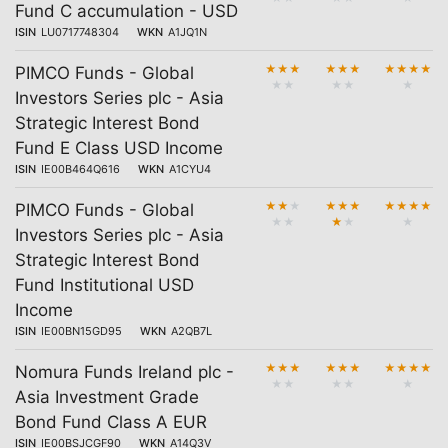
Fund C accumulation - USD
ISIN
LU0717748304
WKN
A1JQ1N
★
★
★
★
★
★
★
★
★
★
PIMCO Funds - Global
★
★
★
★
★
Investors Series plc - Asia
Strategic Interest Bond
Fund E Class USD Income
ISIN
IE00B464Q616
WKN
A1CYU4
★
★
★
★
★
★
★
★
★
★
PIMCO Funds - Global
★
★
★
★
★
Investors Series plc - Asia
Strategic Interest Bond
Fund Institutional USD
Income
ISIN
IE00BN15GD95
WKN
A2QB7L
★
★
★
★
★
★
★
★
★
★
Nomura Funds Ireland plc -
★
★
★
★
★
Asia Investment Grade
Bond Fund Class A EUR
ISIN
IE00BSJCGF90
WKN
A14Q3V