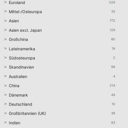
Euroland
529
Mittel-/Osteuropa
35
Asien
772
Asien excl. Japan
129
Großchina
80
Lateinamerika
74
Südosteuropa
2
Skandinavien
98
Australien
4
China
214
Dänemark
49
Deutschland
10
Großbritannien (UK)
38
Indien
93