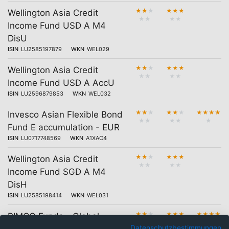
★
★
★
★
★
★
Wellington Asia Credit
★
★
★
★
Income Fund USD A M4
DisU
ISIN
LU2585197879
WKN
WEL029
★
★
★
★
★
★
Wellington Asia Credit
★
★
★
★
Income Fund USD A AccU
ISIN
LU2596879853
WKN
WEL032
★
★
★
★
★
★
★
★
★
★
Invesco Asian Flexible Bond
★
★
★
★
★
Fund E accumulation - EUR
ISIN
LU0717748569
WKN
A1XAC4
★
★
★
★
★
★
Wellington Asia Credit
★
★
★
★
Income Fund SGD A M4
DisH
ISIN
LU2585198414
WKN
WEL031
★
★
★
★
★
★
★
★
★
★
PIMCO Funds - Global
★
★
★
★
★
Datenschutzbestimmungen