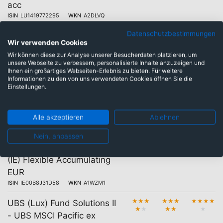
acc
ISIN
LU1419772295
WKN
A2DLVQ
Datenschutzbestimmungen
★
★
★
★
★
★
★
★
★
★
Amundi MSCI Pacific Ex
★
★
★
★
★
Wir verwenden Cookies
Japan SRI Climate Paris
Wir können diese zur Analyse unserer Besucherdaten platzieren, um
Aligned - IE (C)
unsere Webseite zu verbessern, personalisierte Inhalte anzuzeigen und
Ihnen ein großartiges Webseiten-Erlebnis zu bieten. Für weitere
ISIN
LU0390718863
WKN
A0RA1X
Informationen zu den von uns verwendeten Cookies öffnen Sie die
Einstellungen.
★
★
★
★
★
★
★
★
★
★
Amundi MSCI Pacific Ex
★
★
★
★
★
Japan SRI Climate Paris
Aligned - IE (D)
Alle akzeptieren
Ablehnen
ISIN
LU0390718947
WKN
A0RA1Z
Nein, anpassen
★
★
★
★
★
★
★
★
★
★
iShares Pacific Index Fund
★
★
★
★
★
(IE) Flexible Accumulating
EUR
ISIN
IE00B8J31D58
WKN
A1WZM1
★
★
★
★
★
★
★
★
★
★
UBS (Lux) Fund Solutions II
★
★
★
★
★
- UBS MSCI Pacific ex