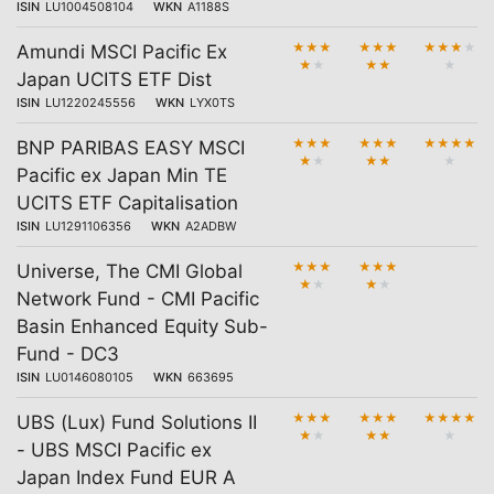
ISIN
LU1004508104
WKN
A1188S
★
★
★
★
★
★
★
★
★
★
Amundi MSCI Pacific Ex
★
★
★
★
★
Japan UCITS ETF Dist
ISIN
LU1220245556
WKN
LYX0TS
★
★
★
★
★
★
★
★
★
★
BNP PARIBAS EASY MSCI
★
★
★
★
★
Pacific ex Japan Min TE
UCITS ETF Capitalisation
ISIN
LU1291106356
WKN
A2ADBW
★
★
★
★
★
★
Universe, The CMI Global
★
★
★
★
Network Fund - CMI Pacific
Basin Enhanced Equity Sub-
Fund - DC3
ISIN
LU0146080105
WKN
663695
★
★
★
★
★
★
★
★
★
★
UBS (Lux) Fund Solutions II
★
★
★
★
★
- UBS MSCI Pacific ex
Japan Index Fund EUR A