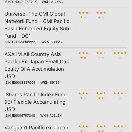
ISIN
CH0190233798
WKN
A14XA3
★
★
★
★
★
★
Universe, The CMI Global
★
★
★
★
Network Fund - CMI Pacific
Basin Enhanced Equity Sub-
Fund - DC1
ISIN
LU0129303995
WKN
608512
★
★
★
★
★
★
★
★
★
★
AXA IM All Country Asia
★
★
★
★
★
Pacific Ex-Japan Small Cap
Equity QI A Accumulation
USD
ISIN
IE0008367009
WKN
691334
★
★
★
★
★
★
★
★
★
★
iShares Pacific Index Fund
★
★
★
★
★
(IE) Flexible Accumulating
USD
ISIN
IE0006797348
WKN
A0BL8X
★
★
★
★
★
★
★
★
★
★
Vanguard Pacific ex-Japan
★
★
★
★
★