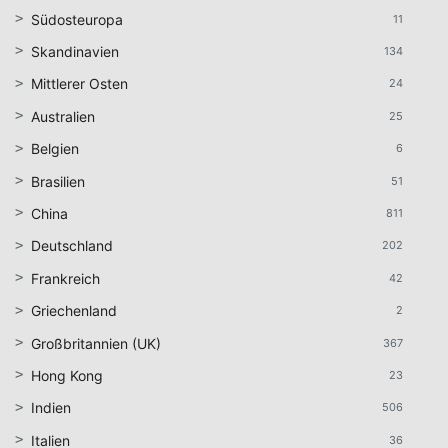
Südosteuropa
11
Skandinavien
134
Mittlerer Osten
24
Australien
25
Belgien
6
Brasilien
51
China
811
Deutschland
202
Frankreich
42
Griechenland
2
Großbritannien (UK)
367
Hong Kong
23
Indien
506
Italien
36