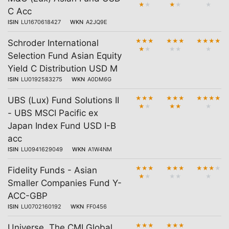
★
★
★
★
★
C Acc
ISIN
LU1670618427
WKN
A2JQ9E
★
★
★
★
★
★
★
★
★
★
Schroder International
★
★
★
★
★
Selection Fund Asian Equity
Yield C Distribution USD M
ISIN
LU0192583275
WKN
A0DM6G
★
★
★
★
★
★
★
★
★
★
UBS (Lux) Fund Solutions II
★
★
★
★
★
- UBS MSCI Pacific ex
Japan Index Fund USD I-B
acc
ISIN
LU0941629049
WKN
A1W4NM
★
★
★
★
★
★
★
★
★
★
Fidelity Funds - Asian
★
★
★
★
★
Smaller Companies Fund Y-
ACC-GBP
ISIN
LU0702160192
WKN
FF0456
★
★
★
★
★
★
Universe, The CMI Global