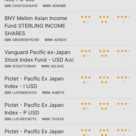
ISIN
CH0015408419
WKN
A0MNBE
★
★
★
★
★
★
★
★
★
★
BNY Mellon Asian Income
★
★
★
★
★
Fund STERLING INCOME
SHARES
ISIN
GB00B0MY6Z69
WKN
A0NDX1
★
★
★
★
★
★
★
★
★
★
Vanguard Pacific ex-Japan
★
★
★
★
★
Stock Index Fund - USD Acc
ISIN
IE0007218849
WKN
A0LGGC
★
★
★
★
★
★
★
★
★
★
Pictet - Pacific Ex Japan
★
★
★
★
★
Index - I USD
ISIN
LU0188804743
WKN
A0B6YX
★
★
★
★
★
★
★
★
★
★
Pictet - Pacific Ex Japan
★
★
★
★
★
Index - P USD
ISIN
LU0148538712
WKN
750439
★
★
★
★
★
★
★
★
★
★
Pictet - Pacific Ex Japan
★
★
★
★
★