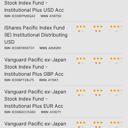
Stock Index Fund -
Institutional Plus USD Acc
ISIN
IE00BFPM9Q42
WKN
A1W75K
★
★
★
★
★
★
★
★
★
★
iShares Pacific Index Fund
★
★
★
★
★
(IE) Institutional Distributing
USD
ISIN
IE00B1W56T01
WKN
A0MQN1
★
★
★
★
★
★
★
★
★
★
Vanguard Pacific ex-Japan
★
★
★
★
★
Stock Index Fund -
Institutional Plus GBP Acc
ISIN
IE00BPT2BJ75
WKN
A119K1
★
★
★
★
★
★
★
★
★
★
Vanguard Pacific ex-Japan
★
★
★
★
★
Stock Index Fund -
Institutional Plus EUR Acc
ISIN
IE00BGCC5G60
WKN
A1XD7Y
★
★
★
★
★
★
★
★
★
★
Vanguard Pacific ex-Japan
★
★
★
★
★