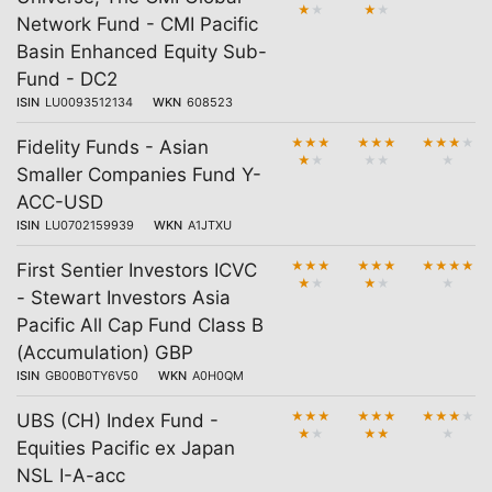
★
★
★
★
Network Fund - CMI Pacific
Basin Enhanced Equity Sub-
Fund - DC2
ISIN
LU0093512134
WKN
608523
★
★
★
★
★
★
★
★
★
★
Fidelity Funds - Asian
★
★
★
★
★
Smaller Companies Fund Y-
ACC-USD
ISIN
LU0702159939
WKN
A1JTXU
★
★
★
★
★
★
★
★
★
★
First Sentier Investors ICVC
★
★
★
★
★
- Stewart Investors Asia
Pacific All Cap Fund Class B
(Accumulation) GBP
ISIN
GB00B0TY6V50
WKN
A0H0QM
★
★
★
★
★
★
★
★
★
★
UBS (CH) Index Fund -
★
★
★
★
★
Equities Pacific ex Japan
NSL I-A-acc