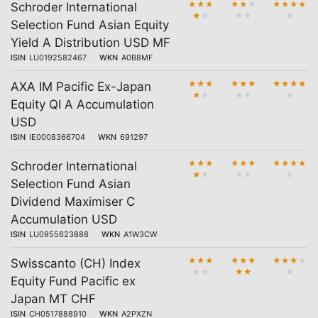
★
★
★
★
★
★
★
★
★
★
Schroder International
★
★
★
★
★
Selection Fund Asian Equity
Yield A Distribution USD MF
ISIN
LU0192582467
WKN
A0B8MF
★
★
★
★
★
★
★
★
★
★
AXA IM Pacific Ex-Japan
★
★
★
★
★
Equity QI A Accumulation
USD
ISIN
IE0008366704
WKN
691297
★
★
★
★
★
★
★
★
★
★
Schroder International
★
★
★
★
★
Selection Fund Asian
Dividend Maximiser C
Accumulation USD
ISIN
LU0955623888
WKN
A1W3CW
★
★
★
★
★
★
★
★
★
★
Swisscanto (CH) Index
★
★
★
★
★
Equity Fund Pacific ex
Japan MT CHF
ISIN
CH0517888910
WKN
A2PXZN