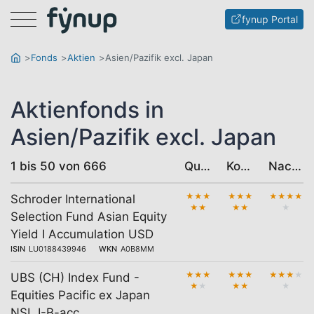
Menu
fynup Portal
Fonds
Aktien
Asien/Pazifik excl. Japan
Aktienfonds in
Asien/Pazifik excl. Japan
1 bis 50 von 666
Qualität
Kosten
Nachhaltigkeit
★
★
★
★
★
★
★
★
★
★
Schroder International
★
★
★
★
★
Selection Fund Asian Equity
Yield I Accumulation USD
ISIN
LU0188439946
WKN
A0B8MM
★
★
★
★
★
★
★
★
★
★
UBS (CH) Index Fund -
★
★
★
★
★
Equities Pacific ex Japan
NSL I-B-acc