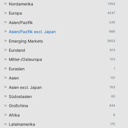
Nordamerika
1454
Europa
4247
Asien/Pazifik
245
Asien/Pazifik excl. Japan
666
Emerging Markets
3653
Euroland
913
Mittel-/Osteuropa
123
Eurasien
1
Asien
131
Asien excl. Japan
763
Südostasien
60
Großchina
444
Afrika
9
Lateinamerika
175