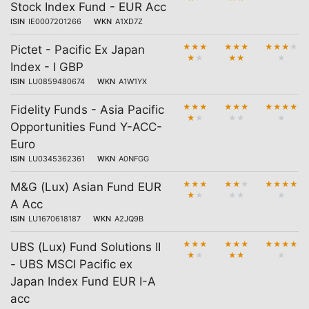
Stock Index Fund - EUR Acc
ISIN
IE0007201266
WKN
A1XD7Z
★
★
★
★
★
★
★
★
★
★
Pictet - Pacific Ex Japan
★
★
★
★
★
Index - I GBP
ISIN
LU0859480674
WKN
A1W1YX
★
★
★
★
★
★
★
★
★
★
Fidelity Funds - Asia Pacific
★
★
★
★
★
Opportunities Fund Y-ACC-
Euro
ISIN
LU0345362361
WKN
A0NFGG
★
★
★
★
★
★
★
★
★
★
M&G (Lux) Asian Fund EUR
★
★
★
★
★
A Acc
ISIN
LU1670618187
WKN
A2JQ9B
★
★
★
★
★
★
★
★
★
★
UBS (Lux) Fund Solutions II
★
★
★
★
★
- UBS MSCI Pacific ex
Japan Index Fund EUR I-A
acc