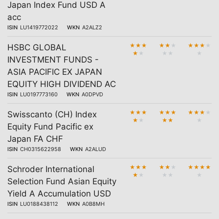
Japan Index Fund USD A
acc
ISIN
LU1419772022
WKN
A2ALZ2
★
★
★
★
★
★
★
★
★
★
HSBC GLOBAL
★
★
★
★
★
INVESTMENT FUNDS -
ASIA PACIFIC EX JAPAN
EQUITY HIGH DIVIDEND AC
ISIN
LU0197773160
WKN
A0DPVD
★
★
★
★
★
★
★
★
★
★
Swisscanto (CH) Index
★
★
★
★
★
Equity Fund Pacific ex
Japan FA CHF
ISIN
CH0315622958
WKN
A2ALUD
★
★
★
★
★
★
★
★
★
★
Schroder International
★
★
★
★
★
Selection Fund Asian Equity
Yield A Accumulation USD
ISIN
LU0188438112
WKN
A0B8MH