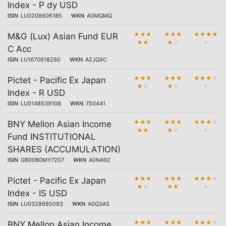
Index - P dy USD
ISIN
LU0208606185
WKN
A0MQMQ
★
★
★
★
★
★
★
★
★
★
M&G (Lux) Asian Fund EUR
★
★
★
★
★
C Acc
ISIN
LU1670618260
WKN
A2JQ9C
★
★
★
★
★
★
★
★
★
★
Pictet - Pacific Ex Japan
★
★
★
★
★
Index - R USD
ISIN
LU0148539108
WKN
750441
★
★
★
★
★
★
★
★
★
★
BNY Mellon Asian Income
★
★
★
★
★
Fund INSTITUTIONAL
SHARES (ACCUMULATION)
ISIN
GB00B0MY7207
WKN
A0NA92
★
★
★
★
★
★
★
★
★
★
Pictet - Pacific Ex Japan
★
★
★
★
★
Index - IS USD
ISIN
LU0328685093
WKN
A0Q3AS
★
★
★
★
★
★
★
★
★
★
BNY Mellon Asian Income