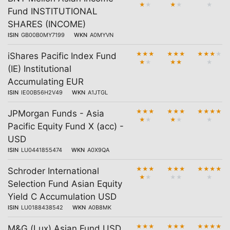
★
★
★
★
★
Fund INSTITUTIONAL
SHARES (INCOME)
ISIN
GB00B0MY7199
WKN
A0MYVN
★
★
★
★
★
★
★
★
★
★
iShares Pacific Index Fund
★
★
★
★
★
(IE) Institutional
Accumulating EUR
ISIN
IE00B56H2V49
WKN
A1JTGL
★
★
★
★
★
★
★
★
★
★
JPMorgan Funds - Asia
★
★
★
★
★
Pacific Equity Fund X (acc) -
USD
ISIN
LU0441855474
WKN
A0X9QA
★
★
★
★
★
★
★
★
★
★
Schroder International
★
★
★
★
★
Selection Fund Asian Equity
Yield C Accumulation USD
ISIN
LU0188438542
WKN
A0B8MK
★
★
★
★
★
★
★
★
★
★
M&G (Lux) Asian Fund USD