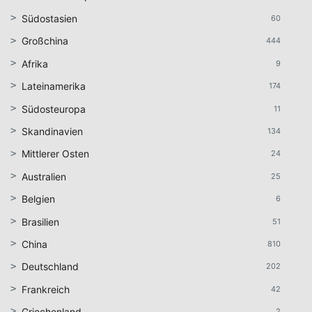
Südostasien
60
Großchina
444
Afrika
9
Lateinamerika
174
Südosteuropa
11
Skandinavien
134
Mittlerer Osten
24
Australien
25
Belgien
6
Brasilien
51
China
810
Deutschland
202
Frankreich
42
Griechenland
2