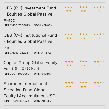
★
★
★
★
★
★
★
★
★
★
UBS (CH) Investment Fund
★
★
★
★
★
- Equities Global Passive I-
X-acc
ISIN
CH0017256873
WKN
A0H03W
★
★
★
★
★
★
★
★
★
★
UBS (CH) Institutional Fund
★
★
★
★
★
- Equities Global Passive II
I-B
ISIN
CH0101922331
WKN
A1T8F2
★
★
★
★
★
★
★
★
★
★
Capital Group Global Equity
★
★
★
★
★
Fund (LUX) C EUR
ISIN
LU0115000050
WKN
940667
★
★
★
★
★
★
★
★
★
★
Schroder International
★
★
★
★
★
Selection Fund Global
Equity I Accumulation USD
ISIN
LU0215106534
WKN
A0ERHZ