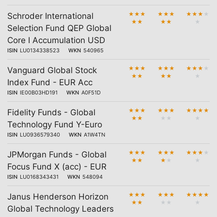
★
★
★
★
★
★
★
★
★
★
Schroder International
★
★
★
★
★
Selection Fund QEP Global
Core I Accumulation USD
ISIN
LU0134338523
WKN
540965
★
★
★
★
★
★
★
★
★
★
Vanguard Global Stock
★
★
★
★
★
Index Fund - EUR Acc
ISIN
IE00B03HD191
WKN
A0F51D
★
★
★
★
★
★
★
★
★
★
Fidelity Funds - Global
★
★
★
★
★
Technology Fund Y-Euro
ISIN
LU0936579340
WKN
A1W4TN
★
★
★
★
★
★
★
★
★
★
JPMorgan Funds - Global
★
★
★
★
★
Focus Fund X (acc) - EUR
ISIN
LU0168343431
WKN
548094
★
★
★
★
★
★
★
★
★
★
Janus Henderson Horizon
★
★
★
★
★
Global Technology Leaders