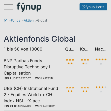
Menu
fynup Portal
Fonds
Aktien
Global
Aktienfonds Global
1 bis 50 von 10000
Qualität
Kosten
Nachhaltigkeit
★
★
★
★
★
★
★
★
★
★
BNP Paribas Funds
★
★
★
★
★
Disruptive Technology I
Capitalisation
ISIN
LU0823422067
WKN
A1T8YB
★
★
★
★
★
★
★
★
★
★
UBS (CH) Institutional Fund
★
★
★
★
★
2 - Equities World ex CH
Index NSL I-X-acc
ISIN
CH0046164783
WKN
A2DXHW