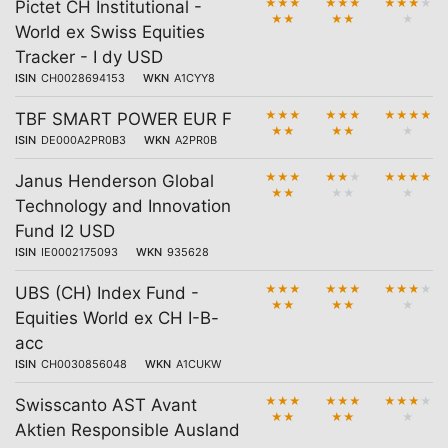
★
★
★
★
★
★
★
★
★
★
Pictet CH Institutional -
★
★
★
★
★
World ex Swiss Equities
Tracker - I dy USD
ISIN
CH0028694153
WKN
A1CYY8
★
★
★
★
★
★
★
★
★
★
TBF SMART POWER EUR F
★
★
★
★
★
ISIN
DE000A2PR0B3
WKN
A2PR0B
★
★
★
★
★
★
★
★
★
★
Janus Henderson Global
★
★
★
★
★
Technology and Innovation
Fund I2 USD
ISIN
IE0002175093
WKN
935628
★
★
★
★
★
★
★
★
★
★
UBS (CH) Index Fund -
★
★
★
★
★
Equities World ex CH I-B-
acc
ISIN
CH0030856048
WKN
A1CUKW
★
★
★
★
★
★
★
★
★
★
Swisscanto AST Avant
★
★
★
★
★
Aktien Responsible Ausland