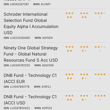
ISIN
LI0042267281
WKN
A1J1MY
★
★
★
★
★
★
★
★
★
★
Schroder International
★
★
★
★
★
Selection Fund Global
Equity Alpha I Accumulation
USD
ISIN
LU0225284081
WKN
A0F5EN
★
★
★
★
★
★
★
★
★
★
Ninety One Global Strategy
★
★
★
★
★
Fund - Global Natural
Resources Fund S Acc USD
ISIN
LU0345781255
WKN
A0QYGW
★
★
★
★
★
★
★
★
★
★
DNB Fund - Technology C1
★
★
★
★
★
(ACC) EUR
ISIN
LU1047850778
WKN
A1XFZJ
★
★
★
★
★
★
★
★
★
★
DNB Fund - Technology C1
★
★
★
★
★
(ACC) USD
ISIN
LU1047850422
WKN
A1XFZH