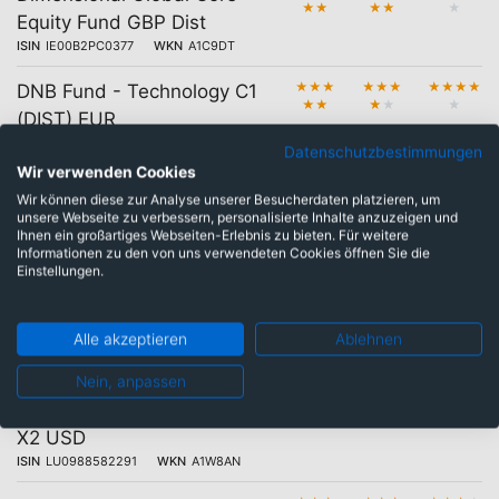
★
★
★
★
★
Equity Fund GBP Dist
ISIN
IE00B2PC0377
WKN
A1C9DT
★
★
★
★
★
★
★
★
★
★
DNB Fund - Technology C1
★
★
★
★
★
(DIST) EUR
ISIN
LU1376267727
WKN
A2ANC0
Datenschutzbestimmungen
Wir verwenden Cookies
★
★
★
★
★
★
★
★
★
★
Dimensional Global Core
Wir können diese zur Analyse unserer Besucherdaten platzieren, um
★
★
★
★
★
Equity Fund GBP Acc
unsere Webseite zu verbessern, personalisierte Inhalte anzuzeigen und
Ihnen ein großartiges Webseiten-Erlebnis zu bieten. Für weitere
ISIN
IE00B2PC0484
WKN
A1C9DU
Informationen zu den von uns verwendeten Cookies öffnen Sie die
Einstellungen.
★
★
★
★
★
★
★
★
★
★
Bakersteel Global Funds
★
★
★
★
★
SICAV - Precious Metals
Fund I2 EUR
Alle akzeptieren
Ablehnen
ISIN
LU0357130771
WKN
A0Q2FR
Nein, anpassen
★
★
★
★
★
★
★
★
★
★
BGF World Financials Fund
★
★
★
★
★
X2 USD
ISIN
LU0988582291
WKN
A1W8AN