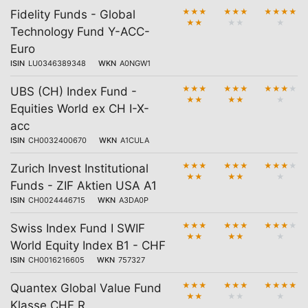
★
★
★
★
★
★
★
★
★
★
Fidelity Funds - Global
★
★
★
★
★
Technology Fund Y-ACC-
Euro
ISIN
LU0346389348
WKN
A0NGW1
★
★
★
★
★
★
★
★
★
★
UBS (CH) Index Fund -
★
★
★
★
★
Equities World ex CH I-X-
acc
ISIN
CH0032400670
WKN
A1CULA
★
★
★
★
★
★
★
★
★
★
Zurich Invest Institutional
★
★
★
★
★
Funds - ZIF Aktien USA A1
ISIN
CH0024446715
WKN
A3DA0P
★
★
★
★
★
★
★
★
★
★
Swiss Index Fund I SWIF
★
★
★
★
★
World Equity Index B1 - CHF
ISIN
CH0016216605
WKN
757327
★
★
★
★
★
★
★
★
★
★
Quantex Global Value Fund
★
★
★
★
★
Klasse CHF R