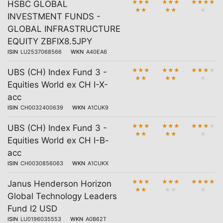
★
★
★
★
★
★
★
★
★
★
HSBC GLOBAL
★
★
★
★
★
INVESTMENT FUNDS -
GLOBAL INFRASTRUCTURE
EQUITY ZBFIX8.5JPY
ISIN
LU2537068566
WKN
A40EA6
★
★
★
★
★
★
★
★
★
★
UBS (CH) Index Fund 3 -
★
★
★
★
★
Equities World ex CH I-X-
acc
ISIN
CH0032400639
WKN
A1CUK9
★
★
★
★
★
★
★
★
★
★
UBS (CH) Index Fund 3 -
★
★
★
★
★
Equities World ex CH I-B-
acc
ISIN
CH0030856063
WKN
A1CUKX
★
★
★
★
★
★
★
★
★
★
Janus Henderson Horizon
★
★
★
★
★
Global Technology Leaders
Fund I2 USD
ISIN
LU0196035553
WKN
A0B62T