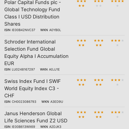
★
★
★
★
★
★
★
★
★
★
Polar Capital Funds plc -
★
★
★
★
★
Global Technology Fund
Class I USD Distribution
Shares
ISIN
IE00B42NVC37
WKN
A0YB0L
★
★
★
★
★
★
★
★
★
★
Schroder International
★
★
★
★
★
Selection Fund Global
Equity Alpha I Accumulation
EUR
ISIN
LU0248167297
WKN
A0JJ1E
★
★
★
★
★
★
★
★
★
★
Swiss Index Fund I SWIF
★
★
★
★
★
World Equity Index C3 -
CHF
ISIN
CH0023086793
WKN
A3ED9U
★
★
★
★
★
★
★
★
★
★
Janus Henderson Global
★
★
★
★
★
Life Sciences Fund Z2 USD
ISIN
IE00B613WX69
WKN
A2DJK3