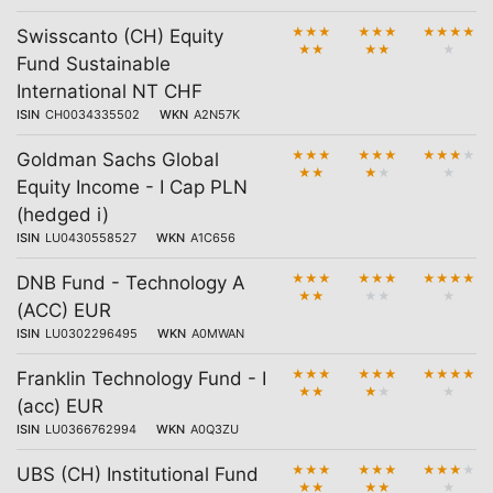
★
★
★
★
★
★
★
★
★
★
Swisscanto (CH) Equity
★
★
★
★
★
Fund Sustainable
International NT CHF
ISIN
CH0034335502
WKN
A2N57K
★
★
★
★
★
★
★
★
★
★
Goldman Sachs Global
★
★
★
★
★
Equity Income - I Cap PLN
(hedged i)
ISIN
LU0430558527
WKN
A1C656
★
★
★
★
★
★
★
★
★
★
DNB Fund - Technology A
★
★
★
★
★
(ACC) EUR
ISIN
LU0302296495
WKN
A0MWAN
★
★
★
★
★
★
★
★
★
★
Franklin Technology Fund - I
★
★
★
★
★
(acc) EUR
ISIN
LU0366762994
WKN
A0Q3ZU
★
★
★
★
★
★
★
★
★
★
UBS (CH) Institutional Fund
★
★
★
★
★