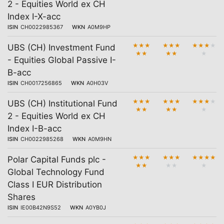
2 - Equities World ex CH
Index I-X-acc
ISIN
CH0022985367
WKN
A0M9HP
★
★
★
★
★
★
★
★
★
★
UBS (CH) Investment Fund
★
★
★
★
★
- Equities Global Passive I-
B-acc
ISIN
CH0017256865
WKN
A0H03V
★
★
★
★
★
★
★
★
★
★
UBS (CH) Institutional Fund
★
★
★
★
★
2 - Equities World ex CH
Index I-B-acc
ISIN
CH0022985268
WKN
A0M9HN
★
★
★
★
★
★
★
★
★
★
Polar Capital Funds plc -
★
★
★
★
★
Global Technology Fund
Class I EUR Distribution
Shares
ISIN
IE00B42N9S52
WKN
A0YB0J