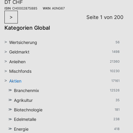
DT CHF
ISIN
CH0002875885
WKN
A0NG67
>
Seite 1 von 200
Kategorien Global
Wertsicherung
56
Geldmarkt
1498
Anleihen
21360
Mischfonds
10230
Aktien
17161
Branchenmix
12526
Agrikultur
35
Biotechnologie
181
Edelmetalle
238
Energie
418