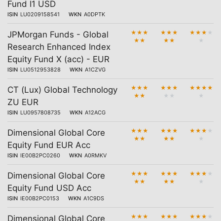
Fund I1 USD
ISIN
LU0209158541
WKN
A0DPTK
★
★
★
★
★
★
★
★
★
★
JPMorgan Funds - Global
★
★
★
★
★
Research Enhanced Index
Equity Fund X (acc) - EUR
ISIN
LU0512953828
WKN
A1CZVG
★
★
★
★
★
★
★
★
★
★
CT (Lux) Global Technology
★
★
★
★
★
ZU EUR
ISIN
LU0957808735
WKN
A12ACG
★
★
★
★
★
★
★
★
★
★
Dimensional Global Core
★
★
★
★
★
Equity Fund EUR Acc
ISIN
IE00B2PC0260
WKN
A0RMKV
★
★
★
★
★
★
★
★
★
★
Dimensional Global Core
★
★
★
★
★
Equity Fund USD Acc
ISIN
IE00B2PC0153
WKN
A1C9DS
★
★
★
★
★
★
★
★
★
★
Dimensional Global Core