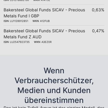
ISIN
LU1278882136
WKN
A14YJZ
Bakersteel Global Funds SICAV - Precious
0,63%
Metals Fund I GBP
ISIN
LU1128912851
WKN
A12FUB
Bakersteel Global Funds SICAV - Precious
0,47%
Metals Fund Z AUD
ISIN
LU2547923735
WKN
A3EZ0R
Wenn
Verbraucherschützer,
Medien und Kunden
übereinstimmen