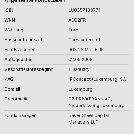
Allgemeine Fondsdaten
ISIN
LU0357130771
WKN
A0Q2FR
Währung
Euro
Ausschüttungsart
Thesaurierend
Fondsvolumen
963.28 Mio. EUR
Auflagedatum
02.05.2008
Geschäftsjahresbeginn
1. January
KAG
IPConcept (Luxemburg) SA
Domizil
Luxemburg
Depotbank
DZ PRIVATBANK AG,
Niederlassung Luxemburg
Fondsmanager
Baker Steel Capital
Managers LLP