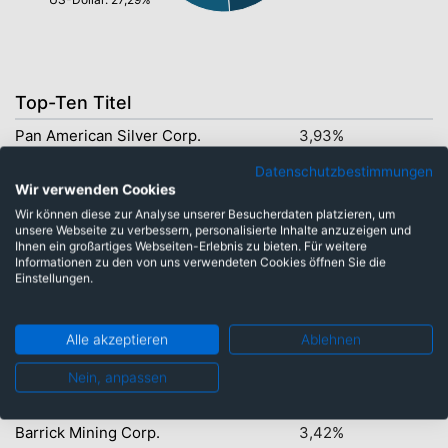
Top-Ten Titel
Pan American Silver Corp.
3,93%
Sibanye Stillwater Ltd.
3,90%
Datenschutzbestimmungen
Wir verwenden Cookies
Eldorado Gold Corp. Ltd.
3,73%
Wir können diese zur Analyse unserer Besucherdaten platzieren, um
unsere Webseite zu verbessern, personalisierte Inhalte anzuzeigen und
Coeur Mining Inc.
3,72%
Ihnen ein großartiges Webseiten-Erlebnis zu bieten. Für weitere
Informationen zu den von uns verwendeten Cookies öffnen Sie die
Northern Star Resources Ltd.
3,69%
Einstellungen.
Aris Mining Corp.
3,67%
SSR Mining Inc.
3,65%
Alle akzeptieren
Ablehnen
AngloGold Ashanti Plc.
3,58%
Nein, anpassen
Endeavour Silver Corp.
3,55%
Barrick Mining Corp.
3,42%