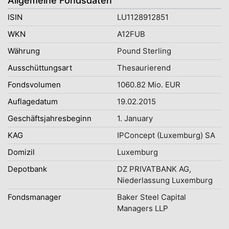
Allgemeine Fondsdaten
ISIN
LU1128912851
WKN
A12FUB
Währung
Pound Sterling
Ausschüttungsart
Thesaurierend
Fondsvolumen
1060.82 Mio. EUR
Auflagedatum
19.02.2015
Geschäftsjahresbeginn
1. January
KAG
IPConcept (Luxemburg) SA
Domizil
Luxemburg
Depotbank
DZ PRIVATBANK AG,
Niederlassung Luxemburg
Fondsmanager
Baker Steel Capital
Managers LLP