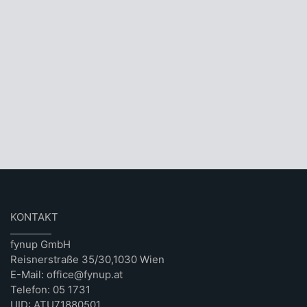
KONTAKT
fynup GmbH
Reisnerstraße 35/30,1030 Wien
E-Mail: office@fynup.at
Telefon: 05 1731
UID: ATU71880501