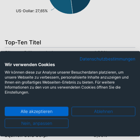
US-Dollar: 27,65%
Top-Ten Titel
Sibanye Stillwater Ltd.
4,23%
Datenschutzbestimmungen
Eldorado Gold Corp. Ltd.
4,16%
Wir verwenden Cookies
Wir können diese zur Analyse unserer Besucherdaten platzieren, um
SSR Mining Inc.
4,09%
unsere Webseite zu verbessern, personalisierte Inhalte anzuzeigen und
Ihnen ein großartiges Webseiten-Erlebnis zu bieten. Für weitere
Pan American Silver Corp.
4,00%
Informationen zu den von uns verwendeten Cookies öffnen Sie die
Einstellungen.
Northern Star Resources Ltd.
4,00%
Coeur Mining Inc.
3,78%
Alle akzeptieren
Ablehnen
Aris Mining Corp.
3,64%
Nein, anpassen
Barrick Mining Corp.
3,63%
Equinox Gold Corp.
3,56%