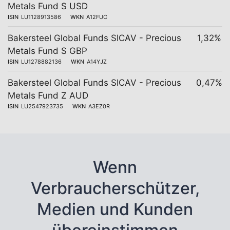
Metals Fund S USD
ISIN
LU1128913586
WKN
A12FUC
Bakersteel Global Funds SICAV - Precious
1,32%
Metals Fund S GBP
ISIN
LU1278882136
WKN
A14YJZ
Bakersteel Global Funds SICAV - Precious
0,47%
Metals Fund Z AUD
ISIN
LU2547923735
WKN
A3EZ0R
Wenn
Verbraucherschützer,
Medien und Kunden