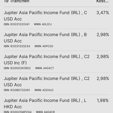
19 Tranchen
Kosten
Jupiter Asia Pacific Income Fund (IRL) , C
3,47%
USD Acc
ISIN
IE0031333341
WKN
A0LG1J
Jupiter Asia Pacific Income Fund (IRL) , B
2,98%
USD Acc
ISIN
IE0031333234
WKN
A0PC00
Jupiter Asia Pacific Income Fund (IRL) , C2
2,98%
USD Inc (F)
ISIN
IE00003XOR02
WKN
A404CT
Jupiter Asia Pacific Income Fund (IRL) , C2
2,98%
USD Acc
ISIN
IE00BD732061
WKN
A2DHLD
Jupiter Asia Pacific Income Fund (IRL) , L
1,98%
HKD Acc
ISIN
IE00025MPZG4
WKN
A404CR