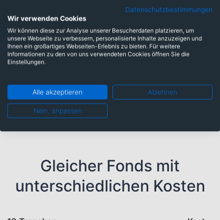
Hon Hai Precision Ind. Co.Ltd.
6,44%
Datenschutzbestimmungen
Wir verwenden Cookies
DBS Group Holdings Ltd.
4,98%
Wir können diese zur Analyse unserer Besucherdaten platzieren, um
unsere Webseite zu verbessern, personalisierte Inhalte anzuzeigen und
SK Hynix Inc.
4,66%
Ihnen ein großartiges Webseiten-Erlebnis zu bieten. Für weitere
Informationen zu den von uns verwendeten Cookies öffnen Sie die
S'pore Telecommunications Ltd.
4,64%
Einstellungen.
BHP Group Ltd.
4,46%
Quanta Computer Inc.
4,09%
Alle akzeptieren
Ablehnen
Hana Financial Group Inc.
4,03%
Nein, anpassen
Gleicher Fonds mit
unterschiedlichen Kosten