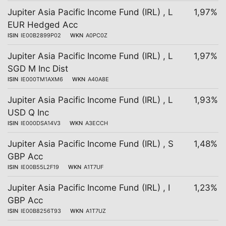
Jupiter Asia Pacific Income Fund (IRL) , L
1,97%
EUR Hedged Acc
ISIN
IE00B2899P02
WKN
A0PC0Z
Jupiter Asia Pacific Income Fund (IRL) , L
1,97%
SGD M Inc Dist
ISIN
IE000TM1AXM6
WKN
A40A8E
Jupiter Asia Pacific Income Fund (IRL) , L
1,93%
USD Q Inc
ISIN
IE000DSA14V3
WKN
A3ECCH
Jupiter Asia Pacific Income Fund (IRL) , S
1,48%
GBP Acc
ISIN
IE00B55L2F19
WKN
A1T7UF
Jupiter Asia Pacific Income Fund (IRL) , I
1,23%
GBP Acc
ISIN
IE00B8256T93
WKN
A1T7UZ