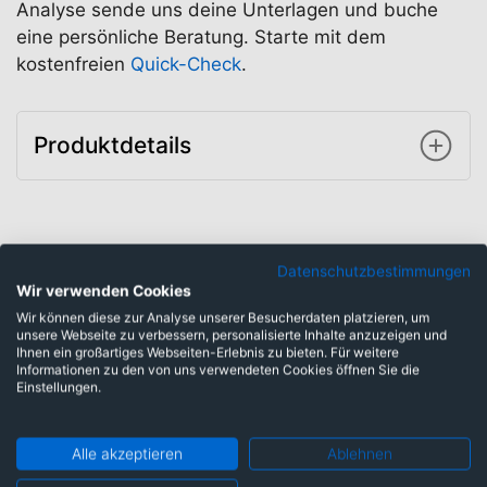
Analyse sende uns deine Unterlagen und buche
eine persönliche Beratung. Starte mit dem
kostenfreien
Quick-Check
.
Produktdetails
Datenschutzbestimmungen
Unser Angebot für deinen
Wir verwenden Cookies
Wir können diese zur Analyse unserer Besucherdaten platzieren, um
nächsten Schritt
unsere Webseite zu verbessern, personalisierte Inhalte anzuzeigen und
Ihnen ein großartiges Webseiten-Erlebnis zu bieten. Für weitere
Informationen zu den von uns verwendeten Cookies öffnen Sie die
Einstellungen.
Alle akzeptieren
Ablehnen