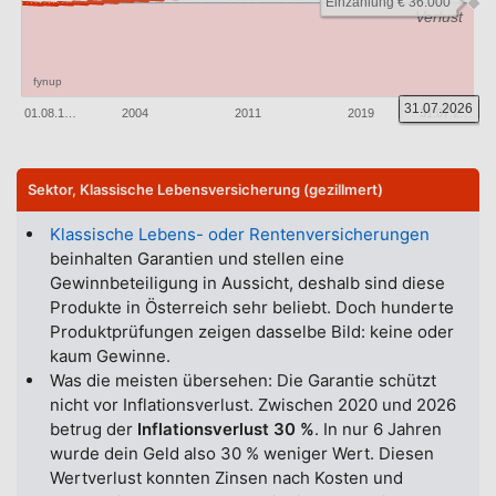
Einzahlung € 36.000
Verlust
fynup
31.07.2026
01.08.1…
2004
2011
2019
31.07.2…
Sektor, Klassische Lebensversicherung (gezillmert)
Klassische Lebens- oder Rentenversicherungen
beinhalten Garantien und stellen eine
Gewinnbeteiligung in Aussicht, deshalb sind diese
Produkte in Österreich sehr beliebt. Doch hunderte
Produktprüfungen zeigen dasselbe Bild: keine oder
kaum Gewinne.
Was die meisten übersehen: Die Garantie schützt
nicht vor Inflationsverlust. Zwischen 2020 und 2026
betrug der
Inflationsverlust 30 %
. In nur 6 Jahren
wurde dein Geld also 30 % weniger Wert. Diesen
Wertverlust konnten Zinsen nach Kosten und